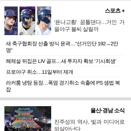
스포츠 +
‘윤나고황’ 꿈틀댄다…거인 가
을야구 불씨 살릴까
새 축구협회장 선출 방식 윤곽…“선거인단 192→2만
명”
해체설 뒤집은 LIV 골프…새 투자자 확보 ‘기사회생’
프로야구 취소…11일부터 재개
라커룸 냉탕 등장…폭염 경기취소 속출에 PS 셈법 복
잡
울산·경남 소식
진주성의 역사, 빛과 미디어로
되살아난다