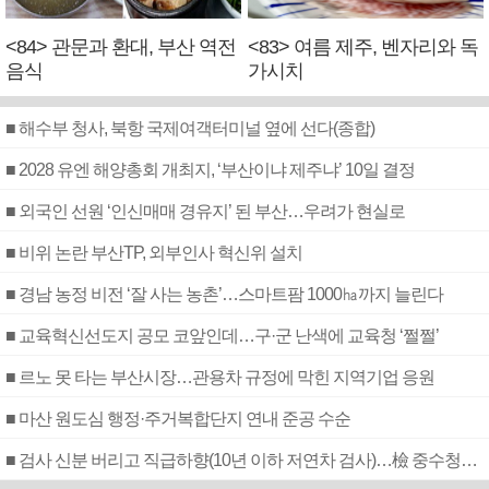
<84> 관문과 환대, 부산 역전
<83> 여름 제주, 벤자리와 독
음식
가시치
■ 해수부 청사, 북항 국제여객터미널 옆에 선다(종합)
■ 2028 유엔 해양총회 개최지, ‘부산이냐 제주냐’ 10일 결정
■ 외국인 선원 ‘인신매매 경유지’ 된 부산…우려가 현실로
■ 비위 논란 부산TP, 외부인사 혁신위 설치
■ 경남 농정 비전 ‘잘 사는 농촌’…스마트팜 1000㏊까지 늘린다
■ 교육혁신선도지 공모 코앞인데…구·군 난색에 교육청 ‘쩔쩔’
■ 르노 못 타는 부산시장…관용차 규정에 막힌 지역기업 응원
■ 마산 원도심 행정·주거복합단지 연내 준공 수순
■ 검사 신분 버리고 직급하향(10년 이하 저연차 검사)…檢 중수청행 기피