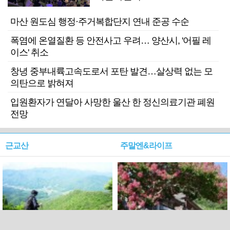
마산 원도심 행정·주거복합단지 연내 준공 수순
폭염에 온열질환 등 안전사고 우려… 양산시, '어필 레
이스' 취소
창녕 중부내륙고속도로서 포탄 발견…살상력 없는 모
의탄으로 밝혀져
입원환자가 연달아 사망한 울산 한 정신의료기관 폐원
전망
근교산
주말엔&라이프