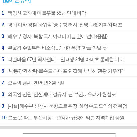
[많이 본 뉴스]
1
백양산 고지대 마을우물 55년 만에 바닥
2
경위 이하 경찰 하위직 ‘중수청 러시’ 전망…檢 기피와 대조
3
해수부 청사, 북항 국제여객터미널 옆에 선다(종합)
4
부울경 주말부터 비소식…‘극한 폭염’ 한풀 꺾일 듯
5
피란마을 67년 역사인데…전교생 24명 아미초 통폐합 기로
6
“낙동강권 삼락·을숙도·다대포 연결해 서부산 관광 키우자”
7
오늘의 날씨- 2026년 8월 7일
8
외국인 선원 ‘인신매매 경유지’ 된 부산…우려가 현실로
9
[사설] 해수부 신청사 북항으로 확정, 해양수도 도약의 전환점
10
르노 못 타는 부산시장…관용차 규정에 막힌 지역기업 응원