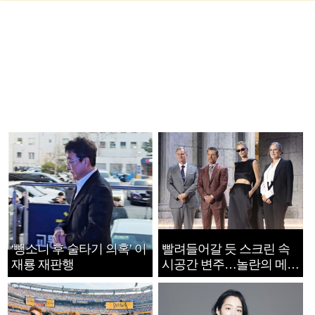
‘뺑소니 후 술타기 의혹’ 이
빨려들어갈 듯 스크린 속
재룡 재판행
시공간 변주…놀란의 메시
지는 ‘전쟁 속죄’