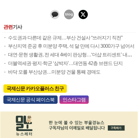
관련
기사
수도권과 다른데 같은 규제…부산 건설사 “쓰러지기 직전”
부산지역 준공 후 미분양 주택, 석 달 만에 다시 3000가구 넘어서
대연·문현 생활권, 전 세대 4베이 판상형…‘더샵 트리센트’ 내달 분양
더블역세권·평지·학군 ‘삼박자’…대연동 42층 브랜드 단지
바닥 모를 부산상권…미분양 건물 통째 경매도
국제신문 카카오플러스 친구
국제신문 공식 페이스북
인스타그램