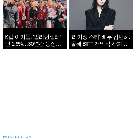
K팝 아이돌, '밀리언셀러'
‘라이징 스타’ 배우 김민하,
단 1.6%…30년간 등장
올해 BIFF 개막식 사회자
1182개팀 전수조사
확정