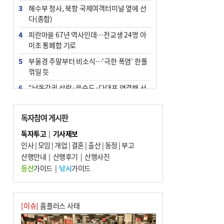
3
해수부 청사, 북항 국제여객터미널 옆에 선
다(종합)
4
피란마을 67년 역사인데…전교생 24명 아
미초 통폐합 기로
5
부울경 주말부터 비소식…‘극한 폭염’ 한풀
꺾일 듯
6
“낙동강권 삼락·을숙도·다대포 연결해 서
부산 관광 키우자”
7
오늘의 날씨- 2026년 8월 7일
독자참여 게시판
8
외국인 선원 ‘인신매매 경유지’ 된 부산…
독자투고
|
기사제보
우려가 현실로
인사
|
모임
|
개업
|
결혼
|
출산
|
동정
|
부고
9
산행안내
[사설] 해수부 신청사 북항으로 확정, 해양
|
산행후기
|
산행사진
수도 도약의 전환점
등산
가이드
|
낚시
가이드
10
르노 못 타는 부산시장…관용차 규정에 막
힌 지역기업 응원
[이슈]
홈플러스 사태