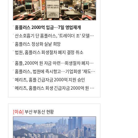
홈플러스 2000억 입금…7일 영업재개
산소호흡기 단 홈플러스, ‘트레이더 조’ 모델로 살아날까
홈플러스 정상화 실낱 희망
법원, 홈플러스 회생절차 폐지 결정 취소
홈플, 2000억 원 자금 마련…회생절차 폐지에 즉시항고(종합)
홈플러스, 법원에 즉시항고…기업회생 ‘재도전’
메리츠, 홈플 긴급자금 2000억 지원 승인
메리츠, 홈플러스 회생 긴급자금 2000억 원 지원 승인
[이슈]
부산 부동산 현황