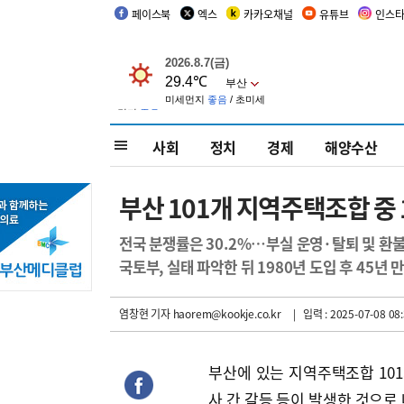
페이스북
엑스
카카오채널
유튜브
인스
사회
정치
경제
해양수산
부산 101개 지역주택조합 중
전국 분쟁률은 30.2%…부실 운영·탈퇴 및 환불
국토부, 실태 파악한 뒤 1980년 도입 후 45년 
염창현 기자
haorem@kookje.co.kr
| 입력 : 2025-07-08 08:
부산에 있는 지역주택조합 101
사 간 갈등 등이 발생한 것으로