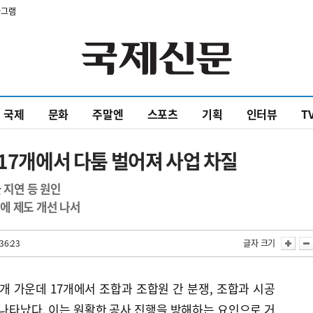
타그램
국제
문화
주말엔
스포츠
기획
인터뷰
T
 17개에서 다툼 벌어져 사업 차질
 지연 등 원인
만에 제도 개선 나서
36:23
글자 크기
개 가운데 17개에서 조합과 조합원 간 분쟁, 조합과 시공
 나타났다. 이는 원활한 공사 진행을 방해하는 요인으로 거