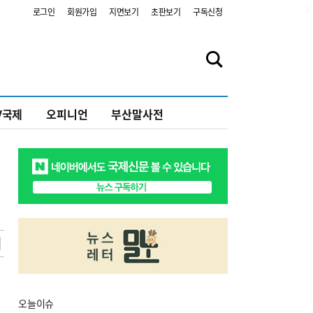
2
로그인
회원가입
지면보기
초판보기
구독신청
V국제
오피니언
부산말사전
오늘
이슈