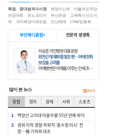
폭염
중대범죄수사청
해양수산부
더불어민주당
전당대회
르노코리아
부산관광
교육혁신선도지
역
극지해양미래포럼
인신매매
UN해양총회
부산메디클럽+
전문의 생생톡
이승준 거인병원 대표원장
회전근개 재파열 잦은 편…어깨 진피
보강술 고려를
어깨병변은 어깨를 이루는 인체 조직
에 발생하는 손상을 말한다. 여기에
는 오십견과 회전근개 증후군, 어깨
의 석회성 힘줄염 등이 있다. 국민건
많이 본 뉴스
강보험에 의하면 어깨병변
종합
정치
경제
사회
스포츠
1
백양산 고지대 마을우물 55년 만에 바닥
2
경위 이하 경찰 하위직 ‘중수청 러시’ 전
망…檢 기피와 대조