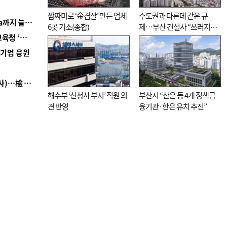
짬짜미로 ‘金겹살’ 만든 업체
수도권과 다른데 같은 규
■ 경남 농정 비전 ‘잘 사는 농촌’…스마트팜 1000㏊까지 늘린다
6곳 기소(종합)
제…부산 건설사 “쓰러지기
■ 교육혁신선도지 공모 코앞인데…구·군 난색에 교육청 ‘쩔쩔’
직전”
역기업 응원
■ 검사 신분 버리고 직급하향(10년 이하 저연차 검사)…檢 중수청행 기피
해수부 ‘신청사 부지’ 직원 의
부산시 “산은 등 4개 정책금
견 반영
융기관·한은 유치 추진”