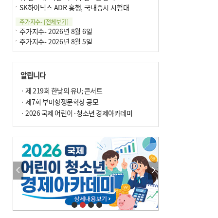
SK하이닉스 ADR 흥행, 국내증시 시험대
주가지수-
[전체보기]
주가지수- 2026년 8월 6일
주가지수- 2026년 8월 5일
알립니다
· 제 219회 한낮의 유U; 콘서트
· 제7회 부마항쟁문학상 공모
· 2026 국제 어린이·청소년 경제아카데미