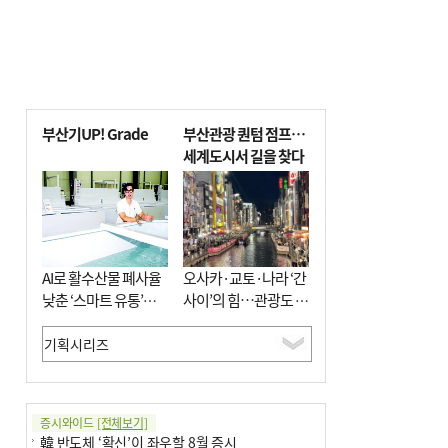
부산기UP! Grade
부산관광 퀀텀 점프…
세계도시서 길을 찾다
AI로 활수산물 폐사율
오사카·교토·나라 ‘간
낮춘 ‘스마트 유통’…
사이’의 힘…관광도 뭉
사막·산악지대 수출
쳐야 흥한다
도전
증시와이드
[전체보기]
韓 반도체 ‘확신’이 좌우할 8월 증시