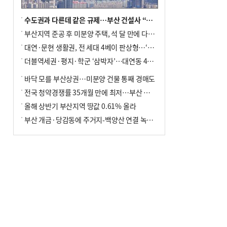
수도권과 다른데 같은 규제…부산 건설사 “쓰러지기 직전”
부산지역 준공 후 미분양 주택, 석 달 만에 다시 3000가구 넘어서
대연·문현 생활권, 전 세대 4베이 판상형…‘더샵 트리센트’ 내달 분양
더블역세권·평지·학군 ‘삼박자’…대연동 42층 브랜드 단지
바닥 모를 부산상권…미분양 건물 통째 경매도
전국 청약경쟁률 35개월 만에 최저…부산 미분양 ‘적체’ 심화
올해 상반기 부산지역 땅값 0.61% 올라
부산 개금·당감동에 주거지-백양산 연결 녹지 조성