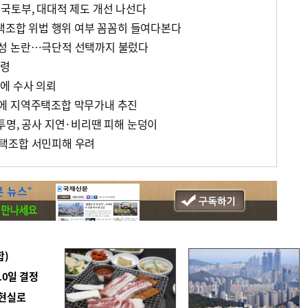
국토부, 대대적 제도 개선 나선다
주택조합 위법 행위 여부 꼼꼼히 들여다본다
성 논란…극단적 선택까지 불렀다
계령
에 수사 의뢰
에 지역주택조합 막무가내 추진
투명, 공사 지연·비리땐 피해 눈덩이
택조합 서민피해 우려
합)
10일 결정
 현실로