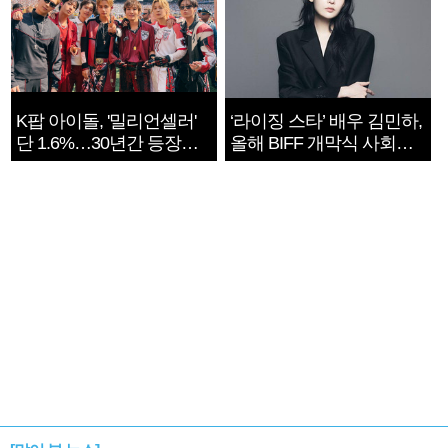
K팝 아이돌, '밀리언셀러'
‘라이징 스타’ 배우 김민하,
단 1.6%…30년간 등장
올해 BIFF 개막식 사회자
1182개팀 전수조사
확정