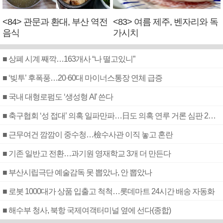
<84> 관문과 환대, 부산 역전
<83> 여름 제주, 벤자리와 독
음식
가시치
■ 상폐 시계 째깍…163개사 “나 떨고있니”
■ ‘빚투’ 후폭풍…20·60대 마이너스통장 연체 급증
■ 국내 대형로펌도 ‘생성형 AI’ 쓴다
■ 축구협회 ‘성 접대’ 의혹 일파만파…日도 의혹 연루 거론 심판 2명 조사
■ 근무여건 깜깜이 중수청…檢수사관 이직 놓고 혼란
■ 기존 일반고 전환…과기원 영재학교 3개 더 만든다
■ 부산시립극단 예술감독 못 뽑았나, 안 뽑았나
■ 로봇 1000대가 상품 입출고 척척…롯데마트 24시간 배송 자동화
■ 해수부 청사, 북항 국제여객터미널 옆에 선다(종합)