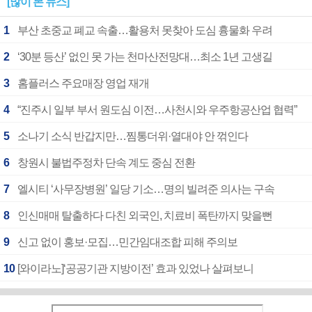
[많이 본 뉴스]
1
부산 초중교 폐교 속출…활용처 못찾아 도심 흉물화 우려
2
‘30분 등산’ 없인 못 가는 천마산전망대…최소 1년 고생길
3
홈플러스 주요매장 영업 재개
4
“진주시 일부 부서 원도심 이전…사천시와 우주항공산업 협력”
5
소나기 소식 반갑지만…찜통더위·열대야 안 꺾인다
6
창원시 불법주정차 단속 계도 중심 전환
7
엘시티 ‘사무장병원’ 일당 기소…명의 빌려준 의사는 구속
8
인신매매 탈출하다 다친 외국인, 치료비 폭탄까지 맞을뻔
9
신고 없이 홍보·모집…민간임대조합 피해 주의보
10
[와이라노]‘공공기관 지방이전’ 효과 있었나 살펴보니