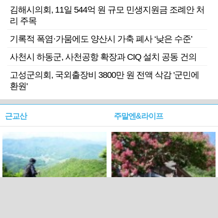
김해시의회, 11일 544억 원 규모 민생지원금 조례안 처
리 주목
기록적 폭염·가뭄에도 양산시 가축 폐사 ‘낮은 수준’
사천시 하동군, 사천공항 확장과 CIQ 설치 공동 건의
고성군의회, 국외출장비 3800만 원 전액 삭감 '군민에
환원'
근교산
주말엔&라이프
근교산&그너머…상주·문경
폭염보다 더 뜨거워라…100