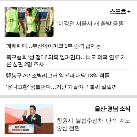
스포츠 +
“이강인 서울서 새 출발 응원”
패패패패…부산아이파크 1부 승격 급제동
축구협회 ‘성 접대’ 의혹 일파만파…日도 의혹 연루 거
론 심판 2명 조사
韓농구 AG 조별리그서 일본과 내달 13일 격돌
‘윤나고황’ 꿈틀댄다…거인 가을야구 불씨 살릴까
울산·경남 소식
창원시 불법주정차 단속 계도
중심 전환