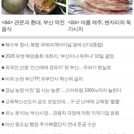
<84> 관문과 환대, 부산 역전
<83> 여름 제주, 벤자리와 독
음식
가시치
■ 해수부 청사, 북항 국제여객터미널 옆에 선다(종합)
■ 2028 유엔 해양총회 개최지, ‘부산이냐 제주냐’ 10일 결정
■ 외국인 선원 ‘인신매매 경유지’ 된 부산…우려가 현실로
■ 비위 논란 부산TP, 외부인사 혁신위 설치
■ 경남 농정 비전 ‘잘 사는 농촌’…스마트팜 1000㏊까지 늘린다
■ 교육혁신선도지 공모 코앞인데…구·군 난색에 교육청 ‘쩔쩔’
■ 르노 못 타는 부산시장…관용차 규정에 막힌 지역기업 응원
■ 마산 원도심 행정·주거복합단지 연내 준공 수순