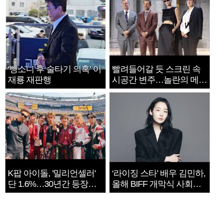
‘뺑소니 후 술타기 의혹’ 이
빨려들어갈 듯 스크린 속
재룡 재판행
시공간 변주…놀란의 메시
지는 ‘전쟁 속죄’
K팝 아이돌, '밀리언셀러'
‘라이징 스타’ 배우 김민하,
단 1.6%…30년간 등장
올해 BIFF 개막식 사회자
1182개팀 전수조사
확정