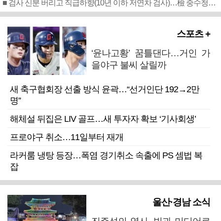
■ 검사 신분 버리고 직급하향(10년 이하 저연차 검사)…檢 중수청행 기피
스포츠 +
‘윤나고황’ 꿈틀댄다…거인 가
을야구 불씨 살릴까
새 축구협회장 선출 방식 윤곽…“선거인단 192→2만
명”
해체설 뒤집은 LIV 골프…새 투자자 확보 ‘기사회생’
프로야구 취소…11일부터 재개
라커룸 냉탕 등장…폭염 경기취소 속출에 PS 셈법 복
잡
울산·경남 소식