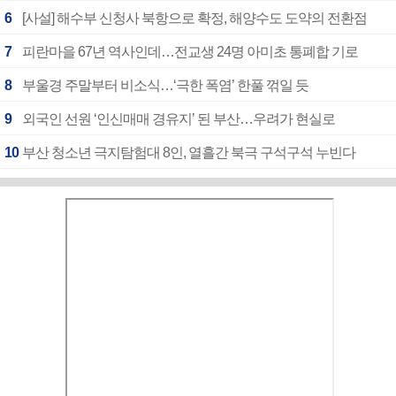
6
[사설] 해수부 신청사 북항으로 확정, 해양수도 도약의 전환점
7
피란마을 67년 역사인데…전교생 24명 아미초 통폐합 기로
8
부울경 주말부터 비소식…‘극한 폭염’ 한풀 꺾일 듯
9
외국인 선원 ‘인신매매 경유지’ 된 부산…우려가 현실로
10
부산 청소년 극지탐험대 8인, 열흘간 북극 구석구석 누빈다