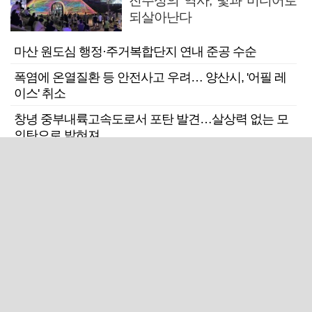
진주성의 역사, 빛과 미디어로
되살아난다
마산 원도심 행정·주거복합단지 연내 준공 수순
폭염에 온열질환 등 안전사고 우려… 양산시, '어필 레
이스' 취소
창녕 중부내륙고속도로서 포탄 발견…살상력 없는 모
의탄으로 밝혀져
입원환자가 연달아 사망한 울산 한 정신의료기관 폐원
전망
근교산
주말엔&라이프