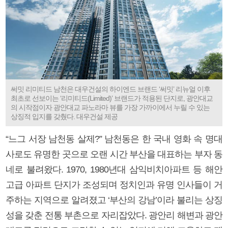
써밋 리미티드 남천은 대우건설의 하이엔드 브랜드 ‘써밋’ 리뉴얼 이후
최초로 선보이는 ‘리미티드(Limited)’ 브랜드가 적용된 단지로, 광안대교
의 시작점이자 광안대교 파노라마 뷰를 가장 가까이에서 누릴 수 있는
상징적 입지를 갖췄다. 대우건설 제공
“느그 서장 남천동 살제?” 남천동은 한 국내 영화 속 명대
사로도 유명한 곳으로 오랜 시간 부산을 대표하는 부자 동
네로 불려왔다. 1970, 1980년대 삼익비치아파트 등 해안
고급 아파트 단지가 조성되며 정치인과 유명 인사들이 거
주하는 지역으로 알려졌고 ‘부산의 강남’이라 불리는 상징
성을 갖춘 전통 부촌으로 자리잡았다. 광안리 해변과 광안