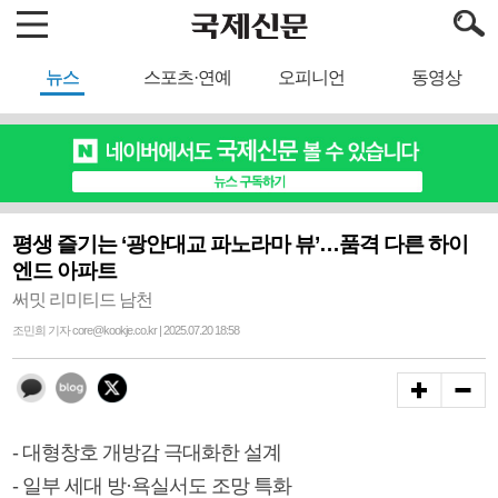
뉴스
스포츠·연예
오피니언
동영상
평생 즐기는 ‘광안대교 파노라마 뷰’…품격 다른 하이
엔드 아파트
써밋 리미티드 남천
조민희 기자 core@kookje.co.kr | 2025.07.20 18:58
- 대형창호 개방감 극대화한 설계
- 일부 세대 방·욕실서도 조망 특화