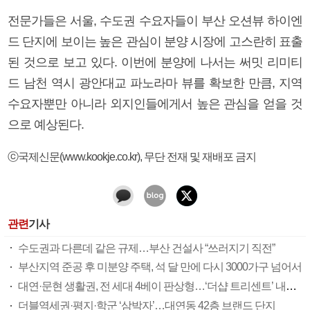
전문가들은 서울, 수도권 수요자들이 부산 오션뷰 하이엔
드 단지에 보이는 높은 관심이 분양 시장에 고스란히 표출
된 것으로 보고 있다. 이번에 분양에 나서는 써밋 리미티
드 남천 역시 광안대교 파노라마 뷰를 확보한 만큼, 지역
수요자뿐만 아니라 외지인들에게서 높은 관심을 얻을 것
으로 예상된다.
ⓒ국제신문(www.kookje.co.kr), 무단 전재 및 재배포 금지
관련
기사
수도권과 다른데 같은 규제…부산 건설사 “쓰러지기 직전”
부산지역 준공 후 미분양 주택, 석 달 만에 다시 3000가구 넘어서
대연·문현 생활권, 전 세대 4베이 판상형…‘더샵 트리센트’ 내달 분양
더블역세권·평지·학군 ‘삼박자’…대연동 42층 브랜드 단지