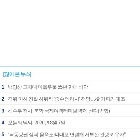
[많이 본 뉴스]
1
백양산 고지대 마을우물 55년 만에 바닥
2
경위 이하 경찰 하위직 ‘중수청 러시’ 전망…檢 기피와 대조
3
해수부 청사, 북항 국제여객터미널 옆에 선다(종합)
4
오늘의 날씨- 2026년 8월 7일
5
“낙동강권 삼락·을숙도·다대포 연결해 서부산 관광 키우자”