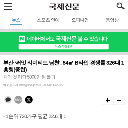
뉴스
스포츠·연예
오피니언
동영상
부산 ‘써밋 리미티드 남천’, 84㎡ B타입 경쟁률 326대 1
흥행(종합)
지역 첫 평당 5000만 원 돌파
박호걸 기자 rafael@kookje.co.kr | 2025.08.13 20:46
- 1순위 720가구 평균 22.6대 1