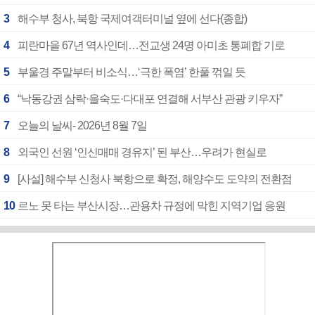
3
해수부 청사, 북항 국제여객터미널 옆에 선다(종합)
4
피란마을 67년 역사인데…전교생 24명 아미초 통폐합 기로
5
부울경 주말부터 비소식…‘극한 폭염’ 한풀 꺾일 듯
6
“낙동강권 삼락·을숙도·다대포 연결해 서부산 관광 키우자”
7
오늘의 날씨- 2026년 8월 7일
8
외국인 선원 ‘인신매매 경유지’ 된 부산…우려가 현실로
9
[사설] 해수부 신청사 북항으로 확정, 해양수도 도약의 전환점
10
르노 못 타는 부산시장…관용차 규정에 막힌 지역기업 응원