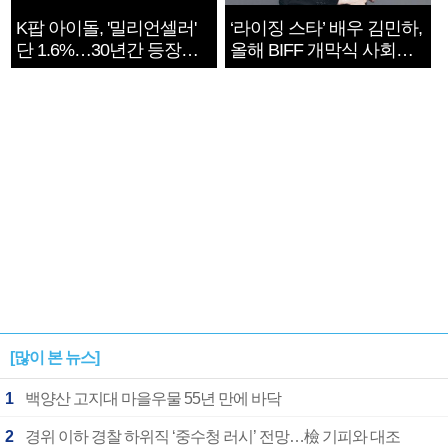
K팝 아이돌, '밀리언셀러'
‘라이징 스타’ 배우 김민하,
단 1.6%…30년간 등장
올해 BIFF 개막식 사회자
1182개팀 전수조사
확정
[많이 본 뉴스]
1
백양산 고지대 마을우물 55년 만에 바닥
2
경위 이하 경찰 하위직 ‘중수청 러시’ 전망…檢 기피와 대조