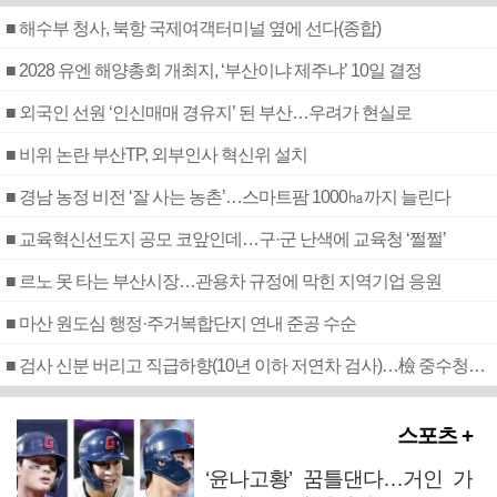
■ 해수부 청사, 북항 국제여객터미널 옆에 선다(종합)
■ 2028 유엔 해양총회 개최지, ‘부산이냐 제주냐’ 10일 결정
■ 외국인 선원 ‘인신매매 경유지’ 된 부산…우려가 현실로
■ 비위 논란 부산TP, 외부인사 혁신위 설치
■ 경남 농정 비전 ‘잘 사는 농촌’…스마트팜 1000㏊까지 늘린다
■ 교육혁신선도지 공모 코앞인데…구·군 난색에 교육청 ‘쩔쩔’
■ 르노 못 타는 부산시장…관용차 규정에 막힌 지역기업 응원
■ 마산 원도심 행정·주거복합단지 연내 준공 수순
■ 검사 신분 버리고 직급하향(10년 이하 저연차 검사)…檢 중수청행 기피
스포츠 +
‘윤나고황’ 꿈틀댄다…거인 가