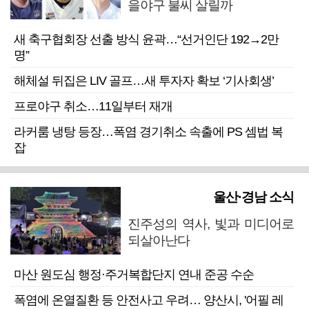
을야구 불씨 살릴까
새 축구협회장 선출 방식 윤곽…“선거인단 192→2만
명”
해체설 뒤집은 LIV 골프…새 투자자 확보 ‘기사회생’
프로야구 취소…11일부터 재개
라커룸 냉탕 등장…폭염 경기취소 속출에 PS 셈법 복
잡
울산·경남 소식
진주성의 역사, 빛과 미디어로
되살아난다
마산 원도심 행정·주거복합단지 연내 준공 수순
폭염에 온열질환 등 안전사고 우려… 양산시, '어필 레