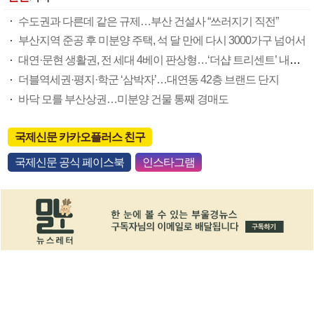
수도권과 다른데 같은 규제…부산 건설사 “쓰러지기 직전”
부산지역 준공 후 미분양 주택, 석 달 만에 다시 3000가구 넘어서
대연·문현 생활권, 전 세대 4베이 판상형…‘더샵 트리센트’ 내달 분양
더블역세권·평지·학군 ‘삼박자’…대연동 42층 브랜드 단지
바닥 모를 부산상권…미분양 건물 통째 경매도
국제신문 카카오플러스 친구
국제신문 공식 페이스북
인스타그램