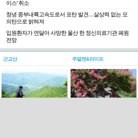
이스' 취소
창녕 중부내륙고속도로서 포탄 발견…살상력 없는 모
의탄으로 밝혀져
입원환자가 연달아 사망한 울산 한 정신의료기관 폐원
전망
근교산
주말엔&라이프
근교산&그너머…상주·문경
폭염보다 더 뜨거워라…100
청화산~시루봉
일을 붉게 불태울 ‘선비정신’
피었네