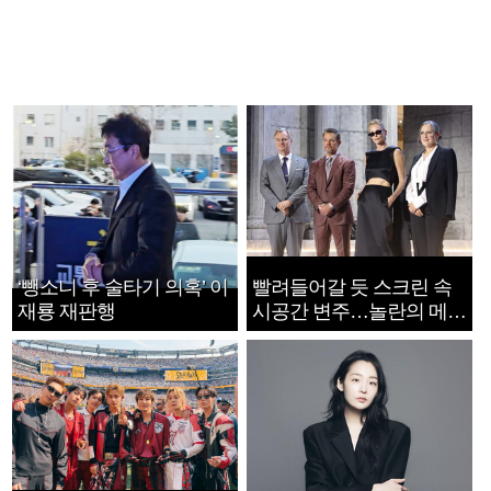
‘뺑소니 후 술타기 의혹’ 이
빨려들어갈 듯 스크린 속
재룡 재판행
시공간 변주…놀란의 메시
지는 ‘전쟁 속죄’