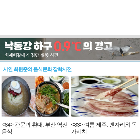
시인 최원준의 음식문화 잡학사전
<84> 관문과 환대, 부산 역전
<83> 여름 제주, 벤자리와 독
음식
가시치