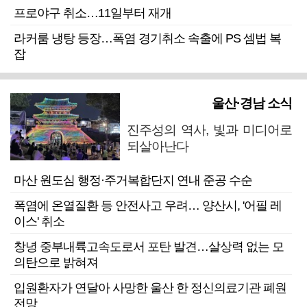
프로야구 취소…11일부터 재개
라커룸 냉탕 등장…폭염 경기취소 속출에 PS 셈법 복
잡
울산·경남 소식
진주성의 역사, 빛과 미디어로
되살아난다
마산 원도심 행정·주거복합단지 연내 준공 수순
폭염에 온열질환 등 안전사고 우려… 양산시, '어필 레
이스' 취소
창녕 중부내륙고속도로서 포탄 발견…살상력 없는 모
의탄으로 밝혀져
입원환자가 연달아 사망한 울산 한 정신의료기관 폐원
전망