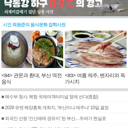
시인 최원준의 음식문화 잡학사전
<84> 관문과 환대, 부산 역전
<83> 여름 제주, 벤자리와 독
음식
가시치
■ 해수부 청사, 북항 국제여객터미널 옆에 선다(종합)
■ 2028 유엔 해양총회 개최지, ‘부산이냐 제주냐’ 10일 결정
■ 외국인 선원 ‘인신매매 경유지’ 된 부산…우려가 현실로