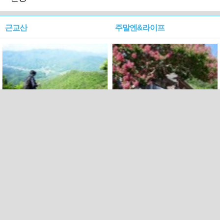
근교산
주말엔&라이프
근교산&그너머…상주·문경
폭염보다 더 뜨거워라…100
청화산~시루봉
일을 붉게 불태울 ‘선비정신’
피었네
PC버전
엑스
페이스북
Copyright ⓒ 2015 All rights reserved by 국제신문