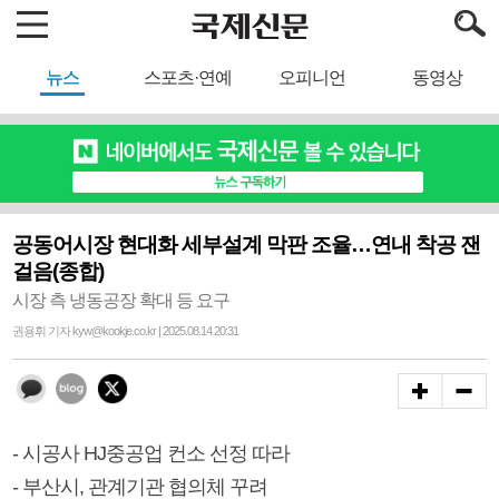
뉴스
스포츠·연예
오피니언
동영상
공동어시장 현대화 세부설계 막판 조율…연내 착공 잰
걸음(종합)
시장 측 냉동공장 확대 등 요구
권용휘 기자 kyw@kookje.co.kr | 2025.08.14 20:31
- 시공사 HJ중공업 컨소 선정 따라
- 부산시, 관계기관 협의체 꾸려