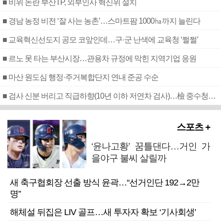
■ 비위 논란 부산TP, 외부인사 혁신위 설치
■ 경남 농정 비전 ‘잘 사는 농촌’…스마트팜 1000㏊까지 늘린다
■ 교육혁신선도지 공모 코앞인데…구·군 난색에 교육청 ‘쩔쩔’
■ 르노 못 타는 부산시장…관용차 규정에 막힌 지역기업 응원
■ 마산 원도심 행정·주거복합단지 연내 준공 수순
■ 검사 신분 버리고 직급하향(10년 이하 저연차 검사)…檢 중수청행 기피
스포츠 +
‘윤나고황’ 꿈틀댄다…거인 가
을야구 불씨 살릴까
새 축구협회장 선출 방식 윤곽…“선거인단 192→2만
명”
해체설 뒤집은 LIV 골프…새 투자자 확보 ‘기사회생’