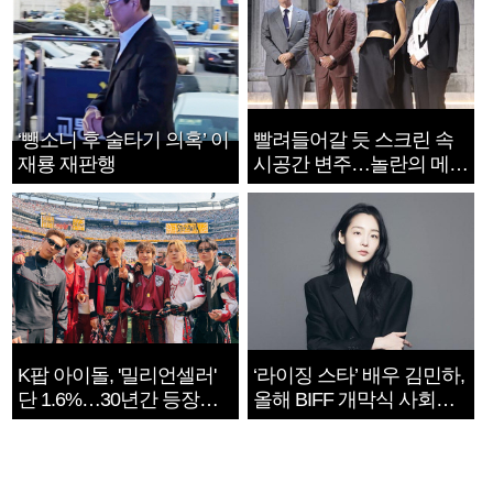
‘뺑소니 후 술타기 의혹’ 이
빨려들어갈 듯 스크린 속
재룡 재판행
시공간 변주…놀란의 메시
지는 ‘전쟁 속죄’
K팝 아이돌, '밀리언셀러'
‘라이징 스타’ 배우 김민하,
단 1.6%…30년간 등장
올해 BIFF 개막식 사회자
1182개팀 전수조사
확정