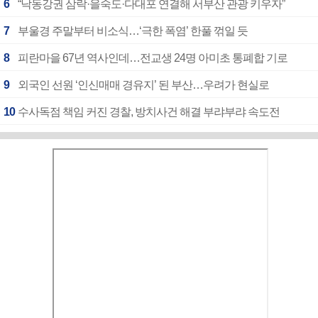
6
“낙동강권 삼락·을숙도·다대포 연결해 서부산 관광 키우자”
7
부울경 주말부터 비소식…‘극한 폭염’ 한풀 꺾일 듯
8
피란마을 67년 역사인데…전교생 24명 아미초 통폐합 기로
9
외국인 선원 ‘인신매매 경유지’ 된 부산…우려가 현실로
10
수사독점 책임 커진 경찰, 방치사건 해결 부랴부랴 속도전