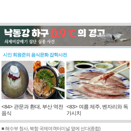
시인 최원준의 음식문화 잡학사전
<84> 관문과 환대, 부산 역전
<83> 여름 제주, 벤자리와 독
음식
가시치
■ 해수부 청사, 북항 국제여객터미널 옆에 선다(종합)