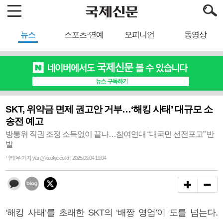
뉴스
스포츠·연예
오피니언
동영상
SKT, 위약금 면제 권고안 거부…‘해킹 사태’ 대규모 소
송전 예고
방통위 직권 조정 소득없이 끝나…참여연대 “대국민 선전포고” 반
발
박태우 기자 yain@kookje.co.kr | 2025.09.04 19:04
‘해킹 사태’를 초래한 SKT의 ‘배짱 영업’이 도를 넘는다.