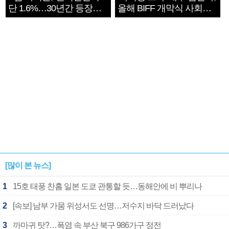
단 1.6%…30년간 등장
올해 BIFF 개막식 사회자
1182개팀 전수조사
확정
[많이 본 뉴스]
1
15호 태풍 찬홈 일본 도쿄 관통할 듯…동해안에 비 뿌리나
2
[속보] 남부 가뭄 위성서도 선명…저수지 바닥 드러났다
3
까마귀 탓?…폭염 속 부산 북구 986가구 정전