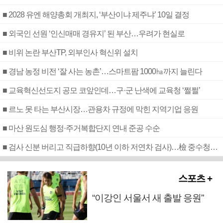
■ 2028 유엔 해양총회 개최지, ‘부산이냐 제주냐’ 10일 결정
■ 외국인 선원 ‘인신매매 경유지’ 된 부산…우려가 현실로
■ 비위 논란 부산TP, 외부인사 혁신위 설치
■ 경남 농정 비전 ‘잘 사는 농촌’…스마트팜 1000㏊까지 늘린다
■ 교육혁신선도지 공모 코앞인데…구·군 난색에 교육청 ‘쩔쩔’
■ 르노 못 타는 부산시장…관용차 규정에 막힌 지역기업 응원
■ 마산 원도심 행정·주거복합단지 연내 준공 수순
■ 검사 신분 버리고 직급하향(10년 이하 저연차 검사)…檢 중수청행 기피
스포츠 +
“이강인 서울서 새 출발 응원”