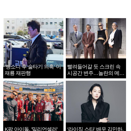
‘뺑소니 후 술타기 의혹’ 이
빨려들어갈 듯 스크린 속
재룡 재판행
시공간 변주…놀란의 메시
지는 ‘전쟁 속죄’
K팝 아이돌, '밀리언셀러'
‘라이징 스타’ 배우 김민하,