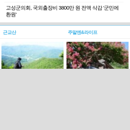
고성군의회, 국외출장비 3800만 원 전액 삭감 '군민에
환원'
근교산
주말엔&라이프
근교산&그너머…상주·문경
폭염보다 더 뜨거워라…100
청화산~시루봉
일을 붉게 불태울 ‘선비정신’
피었네
PC버전
엑스
페이스북
Copyright ⓒ 2015 All rights reserved by 국제신문