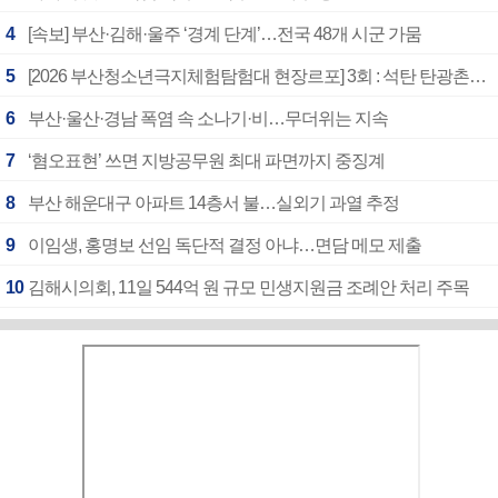
4
[속보] 부산·김해·울주 ‘경계 단계’…전국 48개 시군 가뭄
5
[2026 부산청소년극지체험탐험대 현장르포] 3회 : 석탄 탄광촌에서 북극 연구의 중심지로
6
부산·울산·경남 폭염 속 소나기·비…무더위는 지속
7
‘혐오표현’ 쓰면 지방공무원 최대 파면까지 중징계
8
부산 해운대구 아파트 14층서 불…실외기 과열 추정
9
이임생, 홍명보 선임 독단적 결정 아냐…면담 메모 제출
10
김해시의회, 11일 544억 원 규모 민생지원금 조례안 처리 주목