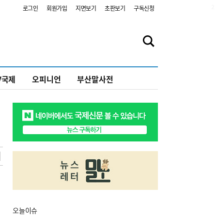
2
로그인
회원가입
지면보기
초판보기
구독신청
V국제
오피니언
부산말사전
오늘
이슈