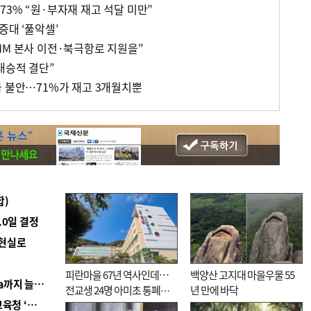
3% “원·부자재 재고 석달 미만”
증대 ‘풀악셀’
MM 본사 이전·북극항로 지원을”
대승적 결단”
급 불안…71%가 재고 3개월치뿐
합)
10일 결정
 현실로
피란마을 67년 역사인데…
백양산 고지대 마을우물 55
■ 경남 농정 비전 ‘잘 사는 농촌’…스마트팜 1000㏊까지 늘린다
전교생 24명 아미초 통폐합
년 만에 바닥
■ 교육혁신선도지 공모 코앞인데…구·군 난색에 교육청 ‘쩔쩔’
기로