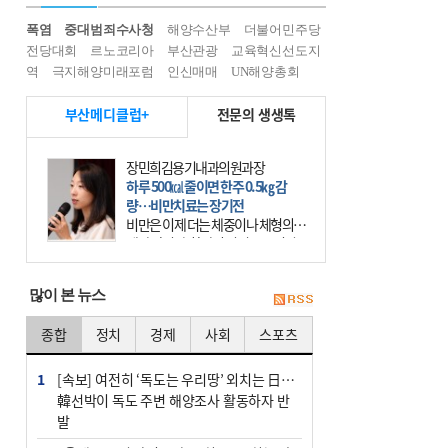
폭염
중대범죄수사청
해양수산부
더불어민주당
전당대회
르노코리아
부산관광
교육혁신선도지
역
극지해양미래포럼
인신매매
UN해양총회
부산메디클럽+
전문의 생생톡
장민희김용기내과의원과장
하루 500㎉ 줄이면 한주 0.5㎏ 감
량…비만치료는 장기전
비만은 이제 더는 체중이나 체형의 문
제가 아니다. 하나의 질병으로 인지
하고 치료와 관리를 해야 한다. 세계
보건기구(WHO)는 이미 1994년 비만
많이 본 뉴스
을 인류의 중요한
종합
정치
경제
사회
스포츠
1
[속보] 여전히 ‘독도는 우리땅’ 외치는 日…
韓선박이 독도 주변 해양조사 활동하자 반
발