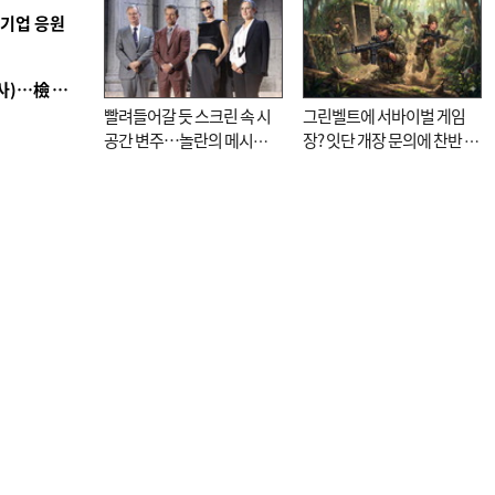
역기업 응원
■ 검사 신분 버리고 직급하향(10년 이하 저연차 검사)…檢 중수청행 기피
빨려들어갈 듯 스크린 속 시
그린벨트에 서바이벌 게임
공간 변주…놀란의 메시지
장? 잇단 개장 문의에 찬반 논
는 ‘전쟁 속죄’
쟁