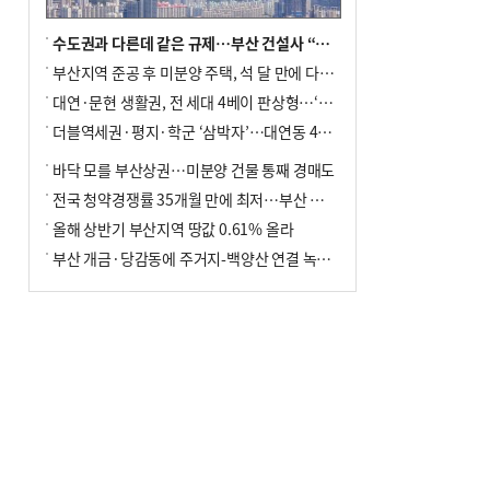
수도권과 다른데 같은 규제…부산 건설사 “쓰러지기 직전”
부산지역 준공 후 미분양 주택, 석 달 만에 다시 3000가구 넘어서
대연·문현 생활권, 전 세대 4베이 판상형…‘더샵 트리센트’ 내달 분양
더블역세권·평지·학군 ‘삼박자’…대연동 42층 브랜드 단지
바닥 모를 부산상권…미분양 건물 통째 경매도
전국 청약경쟁률 35개월 만에 최저…부산 미분양 ‘적체’ 심화
올해 상반기 부산지역 땅값 0.61% 올라
부산 개금·당감동에 주거지-백양산 연결 녹지 조성