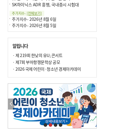
SK하이닉스 ADR 흥행, 국내증시 시험대
주가지수-
[전체보기]
주가지수- 2026년 8월 6일
주가지수- 2026년 8월 5일
알립니다
· 제 219회 한낮의 유U; 콘서트
· 제7회 부마항쟁문학상 공모
· 2026 국제 어린이·청소년 경제아카데미