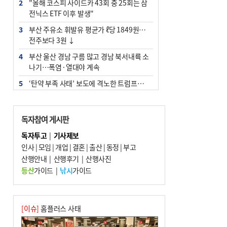
2
"올해 코스피 사이드카 43회 중 25회는 삼
전닉스 ETF 이후 발생"
3
부산 주유소 휘발유 평균가 ℓ당 1849원…
전주보다 3원 ↓
4
부산 울산 경남 구름 많고 경남 북서내륙 소
나기…폭염·열대야 계속
5
‘탄약 부족 사태’ 보도에 격노한 트럼프…
군사기밀 유출자 색출 지시
6
부산 앞바다에 기름 425ℓ 유출한 러시아 화
독자참여 게시판
물선 적발
독자투고
|
기사제보
7
[2026 부산청소년극지체험탐험대 현장르
인사
|
모임
|
개업
|
결혼
|
출산
|
동정
|
부고
포] 2회 : 하늘에서 만난 얼음의 나라
산행안내
|
산행후기
|
산행사진
8
입추 지났지만 푹푹 찐다…온열질환자 10
등산
가이드
|
낚시
가이드
년 만에 3배
9
백양산 고지대 마을우물 55년 만에 바닥
10
경위 이하 경찰 하위직 ‘중수청 러시’ 전
[이슈]
홈플러스 사태
망…檢 기피와 대조