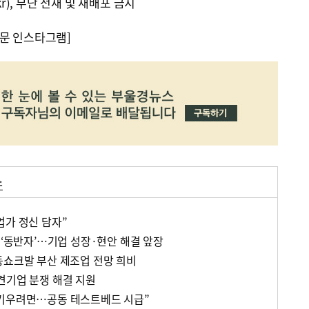
kr), 무단 전재 및 재배포 금지
문 인스타그램]
소
업가 정신 담자”
 ‘동반자’…기업 성장·현안 해결 앞장
동쇼크발 부산 제조업 전망 희비
견기업 분쟁 해결 지원
 키우려면…공동 테스트베드 시급”