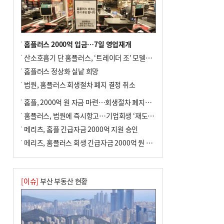
홈플러스 2000억 입금…7일 영업재개
산소호흡기 단 홈플러스, ‘트레이더 조’ 모델로 살아날까
홈플러스 정상화 실낱 희망
법원, 홈플러스 회생절차 폐지 결정 취소
홈플, 2000억 원 자금 마련…회생절차 폐지에 즉시항고(종합)
홈플러스, 법원에 즉시항고…기업회생 ‘재도전’
메리츠, 홈플 긴급자금 2000억 지원 승인
메리츠, 홈플러스 회생 긴급자금 2000억 원 지원 승인
[이슈]
부산 부동산 현황