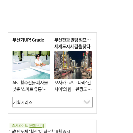
부산기UP! Grade
부산관광 퀀텀 점프…
세계도시서 길을 찾다
AI로 활수산물 폐사율
오사카·교토·나라 ‘간
낮춘 ‘스마트 유통’…
사이’의 힘…관광도 뭉
사막·산악지대 수출
쳐야 흥한다
도전
증시와이드
[전체보기]
韓 반도체 ‘확신’이 좌우할 8월 증시