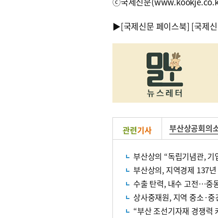
ⓒ국제신문(www.kookje.co.
▶
[국제신문 페이스북]
[국제신
부산상공회의
관련
기사
부산상의 “독립기념관, 기
부산상의, 지역경제 137년
수출 탄력, 내수 고전…중
상사중재원, 지역 중소·중
“부산 조선기자재 경쟁력