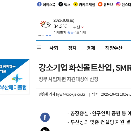
페이스북
엑스
카카오채널
유튜브
인스
사회
정치
경제
해양수산
강소기업 화신볼트산업, SM
정부 사업재편 지원대상에 선정
권용휘 기자
kyw@kookje.co.kr
| 입력 : 2025-10-02 18:59:
- 공장증설·연구인력 충원 등 
- 부산상의 맞춤 컨설팅 지원 