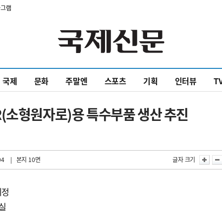
타그램
국제
문화
주말엔
스포츠
기획
인터뷰
T
R(소형원자로)용 특수부품 생산 추진
04
| 본지 10면
글자 크기
예정
결실