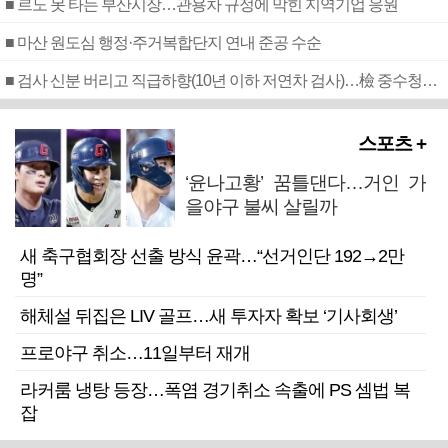
■ 르노 못 타는 부산시장…관용차 규정에 막힌 지역기업 응원
■ 마산 원도심 행정·주거복합단지 연내 준공 수순
■ 검사 신분 버리고 직급하향(10년 이하 저연차 검사)…檢 중수청행 기피
스포츠 +
‘윤나고황’ 꿈틀댄다…거인 가
을야구 불씨 살릴까
새 축구협회장 선출 방식 윤곽…“선거인단 192→2만
명”
해체설 뒤집은 LIV 골프…새 투자자 확보 ‘기사회생’
프로야구 취소…11일부터 재개
라커룸 냉탕 등장…폭염 경기취소 속출에 PS 셈법 복
잡