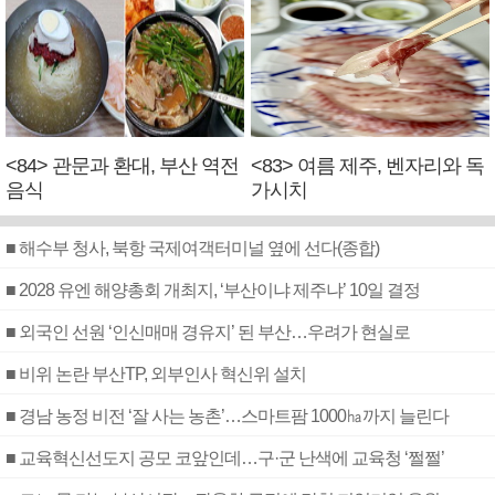
<84> 관문과 환대, 부산 역전
<83> 여름 제주, 벤자리와 독
음식
가시치
■ 해수부 청사, 북항 국제여객터미널 옆에 선다(종합)
■ 2028 유엔 해양총회 개최지, ‘부산이냐 제주냐’ 10일 결정
■ 외국인 선원 ‘인신매매 경유지’ 된 부산…우려가 현실로
■ 비위 논란 부산TP, 외부인사 혁신위 설치
■ 경남 농정 비전 ‘잘 사는 농촌’…스마트팜 1000㏊까지 늘린다
■ 교육혁신선도지 공모 코앞인데…구·군 난색에 교육청 ‘쩔쩔’