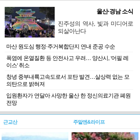
울산·경남 소식
진주성의 역사, 빛과 미디어로
되살아난다
마산 원도심 행정·주거복합단지 연내 준공 수순
폭염에 온열질환 등 안전사고 우려… 양산시, '어필 레
이스' 취소
창녕 중부내륙고속도로서 포탄 발견…살상력 없는 모
의탄으로 밝혀져
입원환자가 연달아 사망한 울산 한 정신의료기관 폐원
전망
근교산
주말엔&라이프