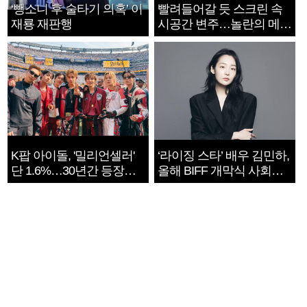
‘뺑소니 후 술타기 의혹’ 이
빨려들어갈 듯 스크린 속
재룡 재판행
시공간 변주…놀란의 메시
지는 ‘전쟁 속죄’
K팝 아이돌, '밀리언셀러'
‘라이징 스타’ 배우 김민하,
단 1.6%…30년간 등장
올해 BIFF 개막식 사회자
1182개팀 전수조사
확정