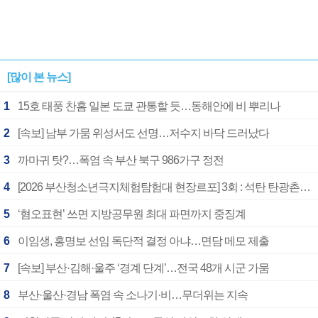
[많이 본 뉴스]
1
15호 태풍 찬홈 일본 도쿄 관통할 듯…동해안에 비 뿌리나
2
[속보] 남부 가뭄 위성서도 선명…저수지 바닥 드러났다
3
까마귀 탓?…폭염 속 부산 북구 986가구 정전
4
[2026 부산청소년극지체험탐험대 현장르포] 3회 : 석탄 탄광촌에서 북극 연구의 중심지로
5
‘혐오표현’ 쓰면 지방공무원 최대 파면까지 중징계
6
이임생, 홍명보 선임 독단적 결정 아냐…면담 메모 제출
7
[속보] 부산·김해·울주 ‘경계 단계’…전국 48개 시군 가뭄
8
부산·울산·경남 폭염 속 소나기·비…무더위는 지속