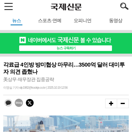
뉴스
스포츠·연예
오피니언
동영상
각료급 4인방 방미협상 마무리…3500억 달러 대미투
자 의견 좁혔나
美상무·재무장관 집중공략
이영실 기자 sily1982@kookje.co.kr | 2025.10.19 12:56