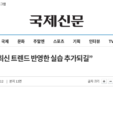
타그램
국제
문화
주말엔
스포츠
기획
인터뷰
T
최신 트렌드 반영한 실습 추가되길”
:12
| 본지 12면
글자 크기