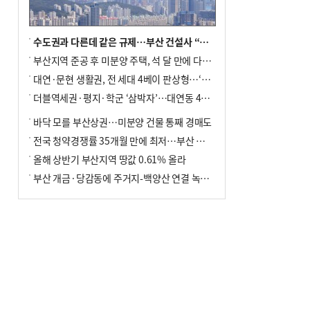
수도권과 다른데 같은 규제…부산 건설사 “쓰러지기 직전”
부산지역 준공 후 미분양 주택, 석 달 만에 다시 3000가구 넘어서
대연·문현 생활권, 전 세대 4베이 판상형…‘더샵 트리센트’ 내달 분양
더블역세권·평지·학군 ‘삼박자’…대연동 42층 브랜드 단지
바닥 모를 부산상권…미분양 건물 통째 경매도
전국 청약경쟁률 35개월 만에 최저…부산 미분양 ‘적체’ 심화
올해 상반기 부산지역 땅값 0.61% 올라
부산 개금·당감동에 주거지-백양산 연결 녹지 조성