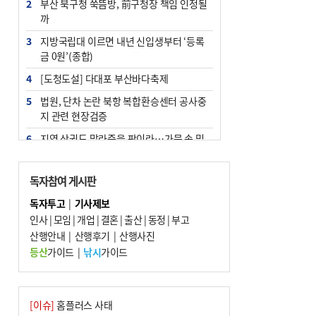
2
부산 북구청 쑥뜸방, 前구청장 책임 인정될
까
3
지방국립대 이르면 내년 신입생부터 ‘등록
금 0원’(종합)
4
[도청도설] 다대포 부산바다축제
5
법원, 단차 논란 북항 복합환승센터 공사중
지 관련 현장검증
6
지역 상권도 말라죽을 판이라…가뭄 속 밀
양물축제 강행 논란
7
통영시민 추석 전 35만 원 받는다
독자참여 게시판
8
해양수산부 신청사 북항재개발 부지에 짓
독자투고
|
기사제보
는다
인사
|
모임
|
개업
|
결혼
|
출산
|
동정
|
부고
9
산행안내
부산 철강공장 50대 노동자 추락사
|
산행후기
|
산행사진
등산
가이드
|
낚시
가이드
10
국힘 부산시당, ‘정이한 조력’ 시의원 윤리
위에…‘한동훈 지지’도 신고접수
[이슈]
홈플러스 사태