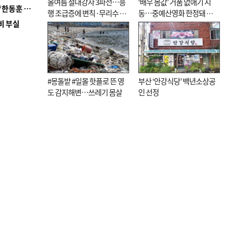
올여름 절대강자 3파전…흥
‘배우 몸값’ 거품 없애기 시
■ 국힘 부산시당, ‘정이한 조력’ 시의원 윤리위에…‘한동훈 지지’도 신고접수
행 조급증에 변칙·무리수 마
동…중예산영화 한정돼 실
비 부실
케팅도
효성 의문도
#몽돌밭 #일몰 핫플로 뜬 영
부산 ‘안강식당’ 백년소상공
도 감지해변…쓰레기 몸살
인 선정