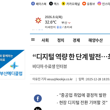
페이스북
엑스
카카오채널
유튜브
인스
사회
정치
경제
해양수산
“디지털 역량 한 단계 발전…
비디아 수료생 인터뷰
이유진 기자
eeuu@kookje.co.kr
| 입력 : 2025-12-28 18:35
- “중공업 취업에 결정적 발판
- 현장 디지털 전환 기여할 것”