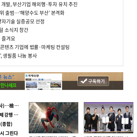
 개발, 부산기업 해외행·투자 유치 추진
전략위 출범…‘해양수도 부산’ 본격화
양자기술 실증공모 선정
털 소식지 창간
 즐겨요
 콘텐츠 기업에 법률·마케팅 컨설팅
’, 생필품 나눔 봉사
■ 검사 신분 버리고 직급하향(10년 이하 저연차 검사)…檢 중수청행 기피
■ 지역 상권도 말라죽을 판이라…가뭄 속 밀양물축제 강행 논란
(종합)
다시 그린다