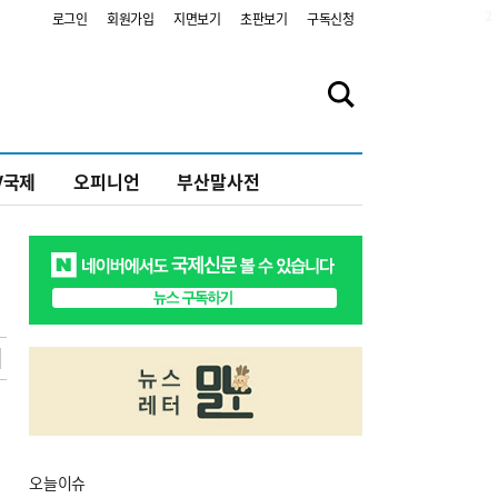
2
로그인
회원가입
지면보기
초판보기
구독신청
V국제
오피니언
부산말사전
오늘
이슈