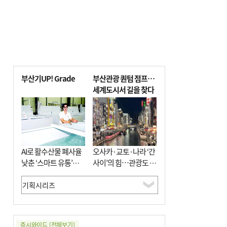
부산기UP! Grade
부산관광 퀀텀 점프…
세계도시서 길을 찾다
AI로 활수산물 폐사율
오사카·교토·나라 ‘간
낮춘 ‘스마트 유통’…
사이’의 힘…관광도 뭉
사막·산악지대 수출
쳐야 흥한다
도전
증시와이드
[전체보기]