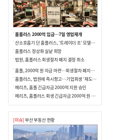
홈플러스 2000억 입금…7일 영업재개
산소호흡기 단 홈플러스, ‘트레이더 조’ 모델로 살아날까
홈플러스 정상화 실낱 희망
법원, 홈플러스 회생절차 폐지 결정 취소
홈플, 2000억 원 자금 마련…회생절차 폐지에 즉시항고(종합)
홈플러스, 법원에 즉시항고…기업회생 ‘재도전’
메리츠, 홈플 긴급자금 2000억 지원 승인
메리츠, 홈플러스 회생 긴급자금 2000억 원 지원 승인
[이슈]
부산 부동산 현황