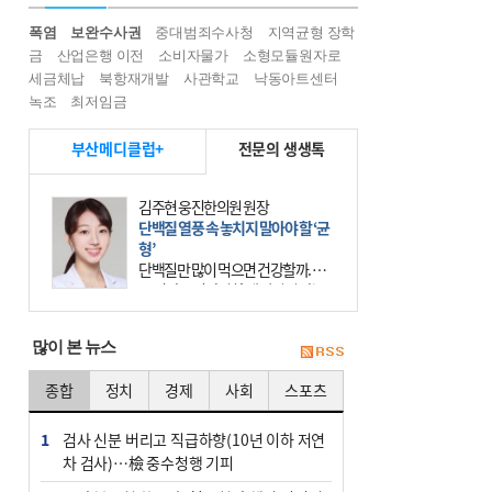
폭염
보완수사권
중대범죄수사청
지역균형 장학
금
산업은행 이전
소비자물가
소형모듈원자로
세금체납
북항재개발
사관학교
낙동아트센터
녹조
최저임금
부산메디클럽+
전문의 생생톡
김주현 웅진한의원 원장
단백질 열풍 속 놓치지 말아야 할 ‘균
형’
단백질만 많이 먹으면 건강할까. 요
즘 건강을 이야기할 때 빠지지 않는
키워드가 단백질이다. 헬스장을 다니
는 젊은 층부터 기초체력을 챙기려는
많이 본 뉴스
중·장년층까지 모두 “
종합
정치
경제
사회
스포츠
1
검사 신분 버리고 직급하향(10년 이하 저연
차 검사)…檢 중수청행 기피