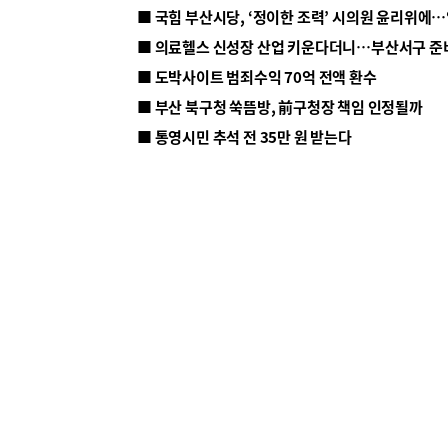
■ 의료헬스 신성장 산업 키운다더니…부산서구 준
■ 도박사이트 범죄수익 70억 전액 환수
■ 부산 북구청 쑥뜸방, 前구청장 책임 인정될까
■ 통영시민 추석 전 35만 원 받는다