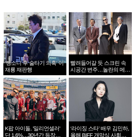
‘뺑소니 후 술타기 의혹’ 이
빨려들어갈 듯 스크린 속
재룡 재판행
시공간 변주…놀란의 메시
지는 ‘전쟁 속죄’
K팝 아이돌, '밀리언셀러'
‘라이징 스타’ 배우 김민하,
단 1.6%…30년간 등장
올해 BIFF 개막식 사회자