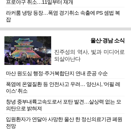
프로야구 취소…11일부터 재개
라커룸 냉탕 등장…폭염 경기취소 속출에 PS 셈법 복
잡
울산·경남 소식
진주성의 역사, 빛과 미디어로
되살아난다
마산 원도심 행정·주거복합단지 연내 준공 수순
폭염에 온열질환 등 안전사고 우려… 양산시, '어필 레
이스' 취소
창녕 중부내륙고속도로서 포탄 발견…살상력 없는 모
의탄으로 밝혀져
입원환자가 연달아 사망한 울산 한 정신의료기관 폐원
전망