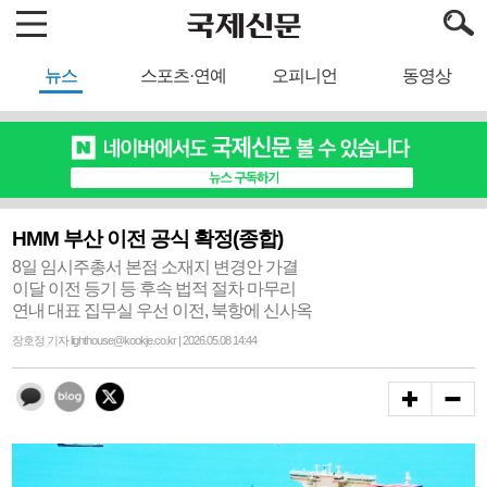
뉴스
스포츠·연예
오피니언
동영상
HMM 부산 이전 공식 확정(종합)
8일 임시주총서 본점 소재지 변경안 가결
이달 이전 등기 등 후속 법적 절차 마무리
연내 대표 집무실 우선 이전, 북항에 신사옥
장호정 기자 lighthouse@kookje.co.kr | 2026.05.08 14:44