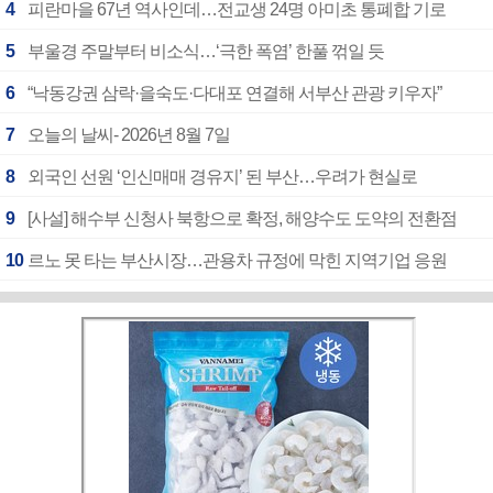
4
피란마을 67년 역사인데…전교생 24명 아미초 통폐합 기로
5
부울경 주말부터 비소식…‘극한 폭염’ 한풀 꺾일 듯
6
“낙동강권 삼락·을숙도·다대포 연결해 서부산 관광 키우자”
7
오늘의 날씨- 2026년 8월 7일
8
외국인 선원 ‘인신매매 경유지’ 된 부산…우려가 현실로
9
[사설] 해수부 신청사 북항으로 확정, 해양수도 도약의 전환점
10
르노 못 타는 부산시장…관용차 규정에 막힌 지역기업 응원