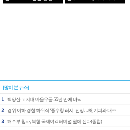
1182개팀 전수조사
확정
[많이 본 뉴스]
1
백양산 고지대 마을우물 55년 만에 바닥
2
경위 이하 경찰 하위직 ‘중수청 러시’ 전망…檢 기피와 대조
3
해수부 청사, 북항 국제여객터미널 옆에 선다(종합)