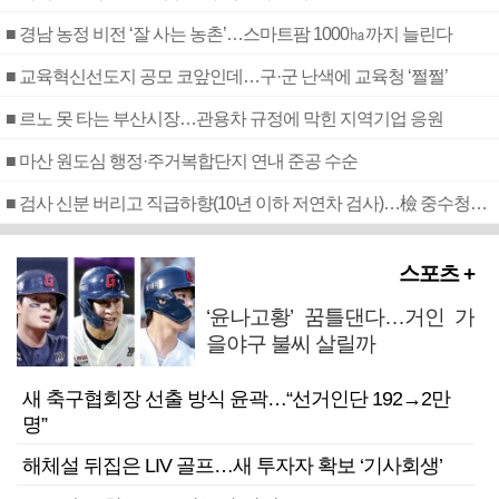
■ 경남 농정 비전 ‘잘 사는 농촌’…스마트팜 1000㏊까지 늘린다
■ 교육혁신선도지 공모 코앞인데…구·군 난색에 교육청 ‘쩔쩔’
■ 르노 못 타는 부산시장…관용차 규정에 막힌 지역기업 응원
■ 마산 원도심 행정·주거복합단지 연내 준공 수순
■ 검사 신분 버리고 직급하향(10년 이하 저연차 검사)…檢 중수청행 기피
스포츠 +
‘윤나고황’ 꿈틀댄다…거인 가
을야구 불씨 살릴까
새 축구협회장 선출 방식 윤곽…“선거인단 192→2만
명”
해체설 뒤집은 LIV 골프…새 투자자 확보 ‘기사회생’