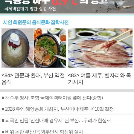
시인 최원준의 음식문화 잡학사전
<84> 관문과 환대, 부산 역전
<83> 여름 제주, 벤자리와 독
음식
가시치
■ 해수부 청사, 북항 국제여객터미널 옆에 선다(종합)
■ 2028 유엔 해양총회 개최지, ‘부산이냐 제주냐’ 10일 결정
■ 외국인 선원 ‘인신매매 경유지’ 된 부산…우려가 현실로
■ 비위 논란 부산TP, 외부인사 혁신위 설치