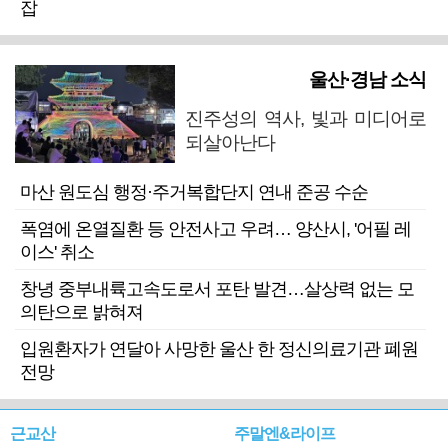
잡
울산·경남 소식
진주성의 역사, 빛과 미디어로
되살아난다
마산 원도심 행정·주거복합단지 연내 준공 수순
폭염에 온열질환 등 안전사고 우려… 양산시, '어필 레
이스' 취소
창녕 중부내륙고속도로서 포탄 발견…살상력 없는 모
의탄으로 밝혀져
입원환자가 연달아 사망한 울산 한 정신의료기관 폐원
전망
근교산
주말엔&라이프