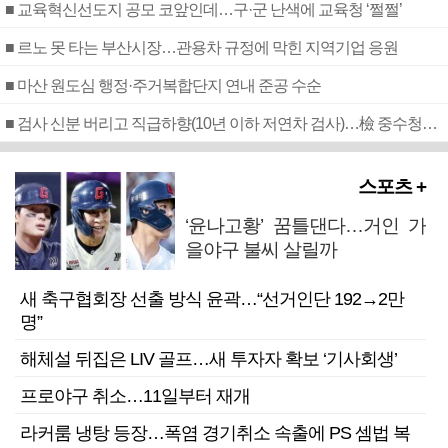
■ 교육혁신선도지 공모 코앞인데…구·군 난색에 교육청 ‘쩔쩔’
■ 르노 못 타는 부산시장…관용차 규정에 막힌 지역기업 응원
■ 마산 원도심 행정·주거복합단지 연내 준공 수순
■ 검사 신분 버리고 직급하향(10년 이하 저연차 검사)…檢 중수청행 기피
스포츠 +
‘윤나고황’ 꿈틀댄다…거인 가
을야구 불씨 살릴까
새 축구협회장 선출 방식 윤곽…“선거인단 192→2만
명”
해체설 뒤집은 LIV 골프…새 투자자 확보 ‘기사회생’
프로야구 취소…11일부터 재개
라커룸 냉탕 등장…폭염 경기취소 속출에 PS 셈법 복