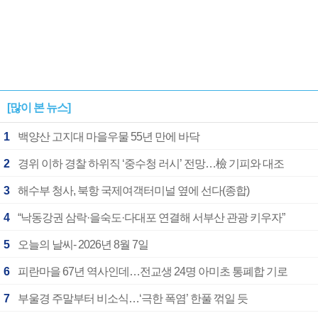
[많이 본 뉴스]
1
백양산 고지대 마을우물 55년 만에 바닥
2
경위 이하 경찰 하위직 ‘중수청 러시’ 전망…檢 기피와 대조
3
해수부 청사, 북항 국제여객터미널 옆에 선다(종합)
4
“낙동강권 삼락·을숙도·다대포 연결해 서부산 관광 키우자”
5
오늘의 날씨- 2026년 8월 7일
6
피란마을 67년 역사인데…전교생 24명 아미초 통폐합 기로
7
부울경 주말부터 비소식…‘극한 폭염’ 한풀 꺾일 듯