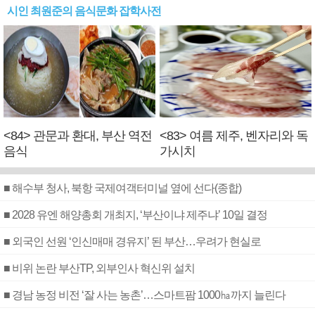
시인 최원준의 음식문화 잡학사전
<84> 관문과 환대, 부산 역전
<83> 여름 제주, 벤자리와 독
음식
가시치
■ 해수부 청사, 북항 국제여객터미널 옆에 선다(종합)
■ 2028 유엔 해양총회 개최지, ‘부산이냐 제주냐’ 10일 결정
■ 외국인 선원 ‘인신매매 경유지’ 된 부산…우려가 현실로
■ 비위 논란 부산TP, 외부인사 혁신위 설치
■ 경남 농정 비전 ‘잘 사는 농촌’…스마트팜 1000㏊까지 늘린다