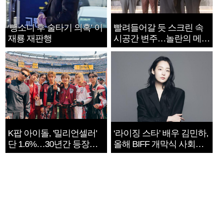
‘뺑소니 후 술타기 의혹’ 이
빨려들어갈 듯 스크린 속
재룡 재판행
시공간 변주…놀란의 메시
지는 ‘전쟁 속죄’
K팝 아이돌, '밀리언셀러'
‘라이징 스타’ 배우 김민하,
단 1.6%…30년간 등장
올해 BIFF 개막식 사회자
1182개팀 전수조사
확정