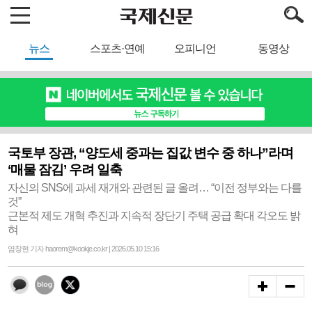
뉴스
스포츠·연예
오피니언
동영상
국토부 장관, “양도세 중과는 집값 변수 중 하나”라며
‘매물 잠김’ 우려 일축
자신의 SNS에 과세 재개와 관련된 글 올려… “이전 정부와는 다를
것”
근본적 제도 개혁 추진과 지속적 장단기 주택 공급 확대 각오도 밝
혀
염창현 기자 haorem@kookje.co.kr | 2026.05.10 15:16