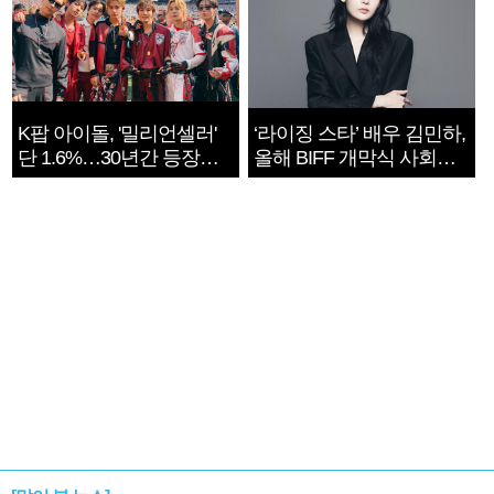
K팝 아이돌, '밀리언셀러'
‘라이징 스타’ 배우 김민하,
단 1.6%…30년간 등장
올해 BIFF 개막식 사회자
1182개팀 전수조사
확정