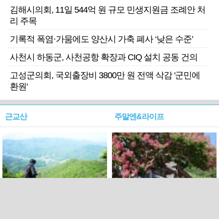
김해시의회, 11일 544억 원 규모 민생지원금 조례안 처
리 주목
기록적 폭염·가뭄에도 양산시 가축 폐사 ‘낮은 수준’
사천시 하동군, 사천공항 확장과 CIQ 설치 공동 건의
고성군의회, 국외출장비 3800만 원 전액 삭감 '군민에
환원'
근교산
주말엔&라이프
근교산&그너머…상주·문경
폭염보다 더 뜨거워라…100