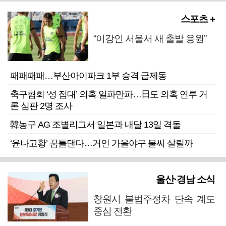
스포츠 +
“이강인 서울서 새 출발 응원”
패패패패…부산아이파크 1부 승격 급제동
축구협회 ‘성 접대’ 의혹 일파만파…日도 의혹 연루 거
론 심판 2명 조사
韓농구 AG 조별리그서 일본과 내달 13일 격돌
‘윤나고황’ 꿈틀댄다…거인 가을야구 불씨 살릴까
울산·경남 소식
창원시 불법주정차 단속 계도
중심 전환