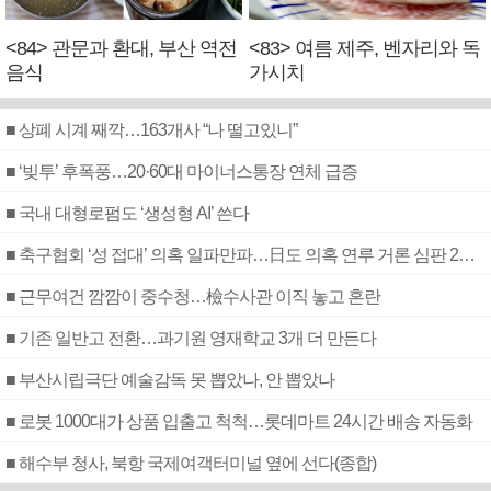
<84> 관문과 환대, 부산 역전
<83> 여름 제주, 벤자리와 독
음식
가시치
■ 상폐 시계 째깍…163개사 “나 떨고있니”
■ ‘빚투’ 후폭풍…20·60대 마이너스통장 연체 급증
■ 국내 대형로펌도 ‘생성형 AI’ 쓴다
■ 축구협회 ‘성 접대’ 의혹 일파만파…日도 의혹 연루 거론 심판 2명 조사
■ 근무여건 깜깜이 중수청…檢수사관 이직 놓고 혼란
■ 기존 일반고 전환…과기원 영재학교 3개 더 만든다
■ 부산시립극단 예술감독 못 뽑았나, 안 뽑았나
■ 로봇 1000대가 상품 입출고 척척…롯데마트 24시간 배송 자동화
■ 해수부 청사, 북항 국제여객터미널 옆에 선다(종합)