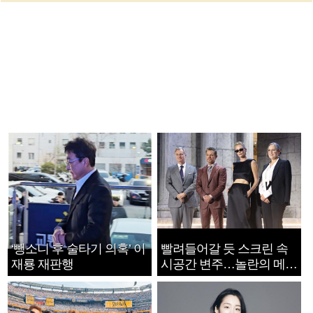
‘뺑소니 후 술타기 의혹’ 이
빨려들어갈 듯 스크린 속
재룡 재판행
시공간 변주…놀란의 메시
지는 ‘전쟁 속죄’