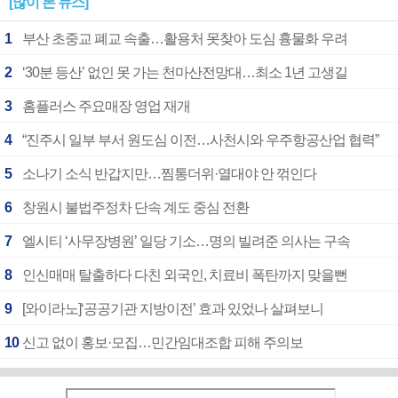
[많이 본 뉴스]
1
부산 초중교 폐교 속출…활용처 못찾아 도심 흉물화 우려
2
‘30분 등산’ 없인 못 가는 천마산전망대…최소 1년 고생길
3
홈플러스 주요매장 영업 재개
4
“진주시 일부 부서 원도심 이전…사천시와 우주항공산업 협력”
5
소나기 소식 반갑지만…찜통더위·열대야 안 꺾인다
6
창원시 불법주정차 단속 계도 중심 전환
7
엘시티 ‘사무장병원’ 일당 기소…명의 빌려준 의사는 구속
8
인신매매 탈출하다 다친 외국인, 치료비 폭탄까지 맞을뻔
9
[와이라노]‘공공기관 지방이전’ 효과 있었나 살펴보니
10
신고 없이 홍보·모집…민간임대조합 피해 주의보