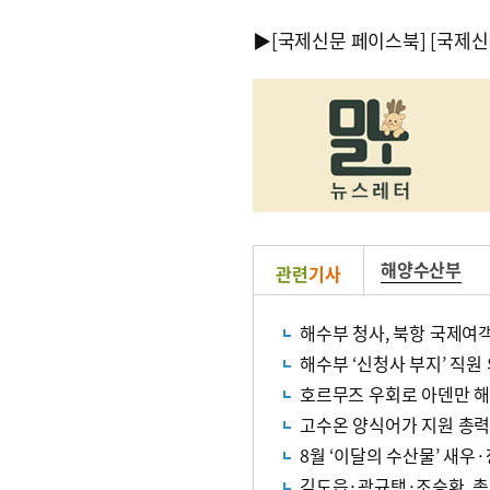
▶
[국제신문 페이스북]
[국제신
해양수산부
관련
기사
해수부 청사, 북항 국제여
해수부 ‘신청사 부지’ 직원
호르무즈 우회로 아덴만 해
고수온 양식어가 지원 총
8월 ‘이달의 수산물’ 새우
김도읍·곽규택·조승환, 총