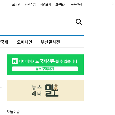
2
로그인
회원가입
지면보기
초판보기
구독신청
V국제
오피니언
부산말사전
오늘
이슈