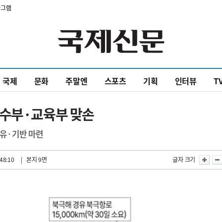
타그램
국제
문화
주말엔
스포츠
기획
인터뷰
T
해수부·교육부 맞손
유·기반 마련
48:10
| 본지 9면
글자 크기