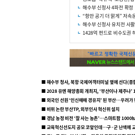
해수부 신청사 4파전 확정
“항만 공기 더 맑게” 저속
해수부 신청사 유치전 사
1428억 펀드로 비수도권
■ 해수부 청사, 북항 국제여객터미널 옆에 선다(종
■ 2028 유엔 해양총회 개최지, ‘부산이냐 제주냐’ 
■ 외국인 선원 ‘인신매매 경유지’ 된 부산…우려가
■ 비위 논란 부산TP, 외부인사 혁신위 설치