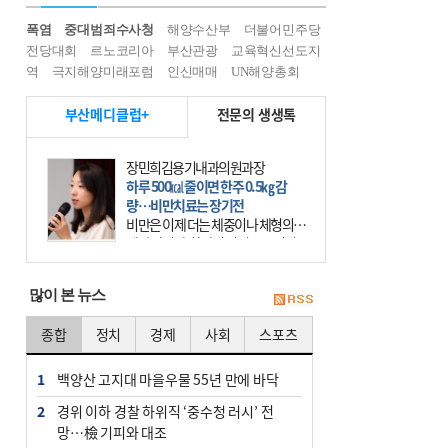
폭염
중대범죄수사청
해양수산부
더불어민주당
전당대회
르노코리아
부산관광
교육혁신선도지
역
극지해양미래포럼
인신매매
UN해양총회
부산메디클럽+
전문의 생생톡
장민희김용기내과의원과장
하루 500㎉ 줄이면 한주 0.5㎏ 감
량…비만치료는 장기전
비만은 이제 더는 체중이나 체형의 문
제가 아니다. 하나의 질병으로 인지
하고 치료와 관리를 해야 한다. 세계
보건기구(WHO)는 이미 1994년 비만
많이 본 뉴스
을 인류의 중요한
종합
정치
경제
사회
스포츠
1
백양산 고지대 마을우물 55년 만에 바닥
2
경위 이하 경찰 하위직 ‘중수청 러시’ 전
망…檢 기피와 대조