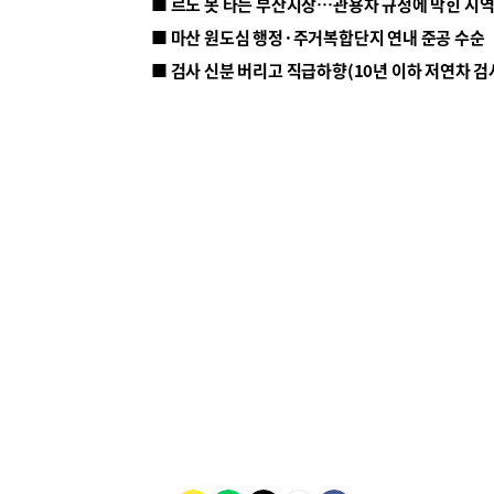
■ 르노 못 타는 부산시장…관용차 규정에 막힌 지
■ 마산 원도심 행정·주거복합단지 연내 준공 수순