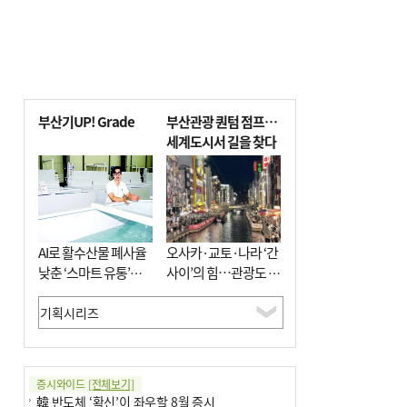
부산기UP! Grade
부산관광 퀀텀 점프…
세계도시서 길을 찾다
AI로 활수산물 폐사율
오사카·교토·나라 ‘간
낮춘 ‘스마트 유통’…
사이’의 힘…관광도 뭉
사막·산악지대 수출
쳐야 흥한다
도전
증시와이드
[전체보기]
韓 반도체 ‘확신’이 좌우할 8월 증시