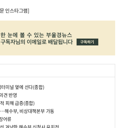
문 인스타그램]
객터미널 옆에 선다(종합)
 의견 반영
적 피해 급증(종합)
력…해수부, 비상대책본부 가동
·장어류
선 겨냥한 해수부 신청사 유치전