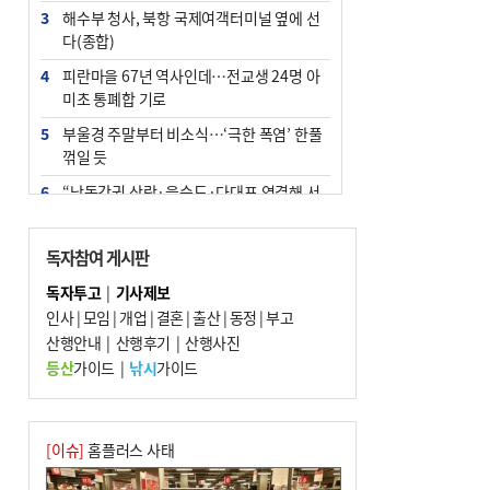
3
해수부 청사, 북항 국제여객터미널 옆에 선
다(종합)
4
피란마을 67년 역사인데…전교생 24명 아
미초 통폐합 기로
5
부울경 주말부터 비소식…‘극한 폭염’ 한풀
꺾일 듯
6
“낙동강권 삼락·을숙도·다대포 연결해 서
부산 관광 키우자”
7
오늘의 날씨- 2026년 8월 7일
독자참여 게시판
8
외국인 선원 ‘인신매매 경유지’ 된 부산…
독자투고
|
기사제보
우려가 현실로
인사
|
모임
|
개업
|
결혼
|
출산
|
동정
|
부고
9
산행안내
[사설] 해수부 신청사 북항으로 확정, 해양
|
산행후기
|
산행사진
수도 도약의 전환점
등산
가이드
|
낚시
가이드
10
르노 못 타는 부산시장…관용차 규정에 막
힌 지역기업 응원
[이슈]
홈플러스 사태