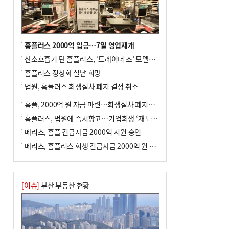
홈플러스 2000억 입금…7일 영업재개
산소호흡기 단 홈플러스, ‘트레이더 조’ 모델로 살아날까
홈플러스 정상화 실낱 희망
법원, 홈플러스 회생절차 폐지 결정 취소
홈플, 2000억 원 자금 마련…회생절차 폐지에 즉시항고(종합)
홈플러스, 법원에 즉시항고…기업회생 ‘재도전’
메리츠, 홈플 긴급자금 2000억 지원 승인
메리츠, 홈플러스 회생 긴급자금 2000억 원 지원 승인
[이슈]
부산 부동산 현황