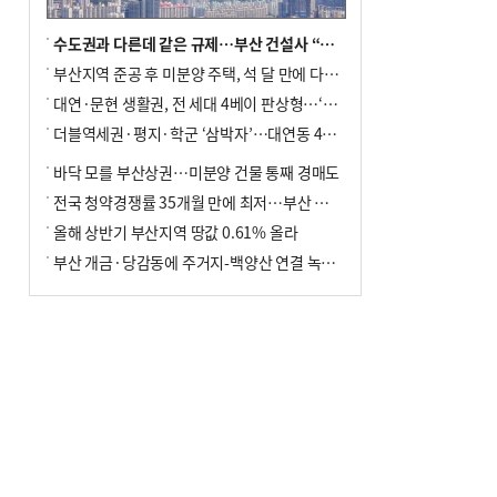
수도권과 다른데 같은 규제…부산 건설사 “쓰러지기 직전”
부산지역 준공 후 미분양 주택, 석 달 만에 다시 3000가구 넘어서
대연·문현 생활권, 전 세대 4베이 판상형…‘더샵 트리센트’ 내달 분양
더블역세권·평지·학군 ‘삼박자’…대연동 42층 브랜드 단지
바닥 모를 부산상권…미분양 건물 통째 경매도
전국 청약경쟁률 35개월 만에 최저…부산 미분양 ‘적체’ 심화
올해 상반기 부산지역 땅값 0.61% 올라
부산 개금·당감동에 주거지-백양산 연결 녹지 조성