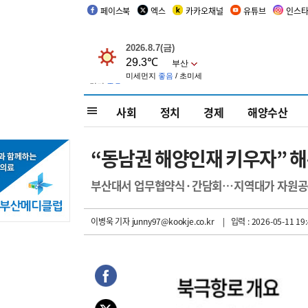
페이스북
엑스
카카오채널
유튜브
인스
사회
정치
경제
해양수산
“동남권 해양인재 키우자” 
부산대서 업무협약식·간담회…지역대가 자원공
이병욱 기자
junny97@kookje.co.kr
| 입력 : 2026-05-11 19: