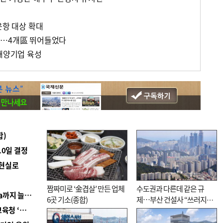
운항 대상 확대
활…4개區 뛰어들었다
 해양기업 육성
합)
10일 결정
 현실로
짬짜미로 ‘金겹살’ 만든 업체
수도권과 다른데 같은 규
■ 경남 농정 비전 ‘잘 사는 농촌’…스마트팜 1000㏊까지 늘린다
6곳 기소(종합)
제…부산 건설사 “쓰러지기
■ 교육혁신선도지 공모 코앞인데…구·군 난색에 교육청 ‘쩔쩔’
직전”