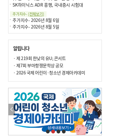
SK하이닉스 ADR 흥행, 국내증시 시험대
주가지수-
[전체보기]
주가지수- 2026년 8월 6일
주가지수- 2026년 8월 5일
알립니다
· 제 219회 한낮의 유U; 콘서트
· 제7회 부마항쟁문학상 공모
· 2026 국제 어린이·청소년 경제아카데미