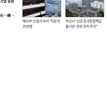
역기업 응원
■ 검사 신분 버리고 직급하향(10년 이하 저연차 검사)…檢 중수청행 기피
해수부 ‘신청사 부지’ 직원 의
부산시 “산은 등 4개 정책금
견 반영
융기관·한은 유치 추진”