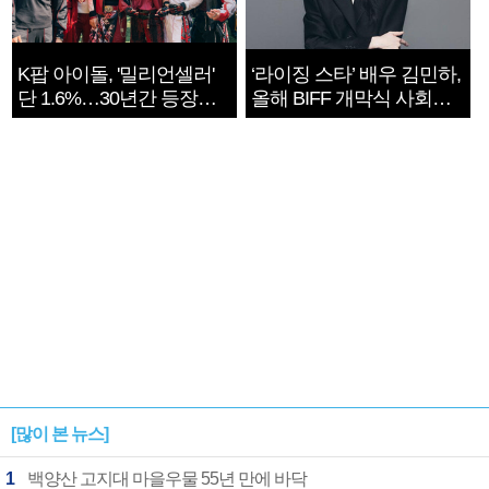
K팝 아이돌, '밀리언셀러'
‘라이징 스타’ 배우 김민하,
단 1.6%…30년간 등장
올해 BIFF 개막식 사회자
1182개팀 전수조사
확정
[많이 본 뉴스]
1
백양산 고지대 마을우물 55년 만에 바닥