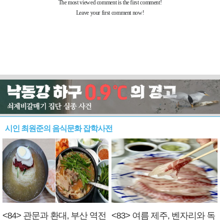
시인 최원준의 음식문화 잡학사전
<84> 관문과 환대, 부산 역전
<83> 여름 제주, 벤자리와 독