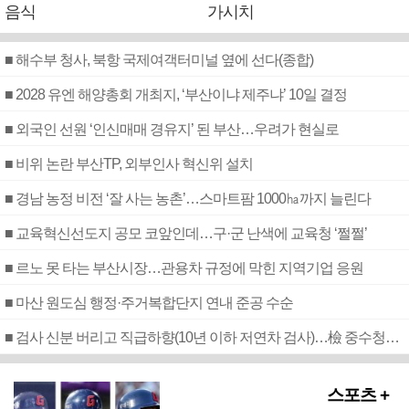
음식
가시치
■ 해수부 청사, 북항 국제여객터미널 옆에 선다(종합)
■ 2028 유엔 해양총회 개최지, ‘부산이냐 제주냐’ 10일 결정
■ 외국인 선원 ‘인신매매 경유지’ 된 부산…우려가 현실로
■ 비위 논란 부산TP, 외부인사 혁신위 설치
■ 경남 농정 비전 ‘잘 사는 농촌’…스마트팜 1000㏊까지 늘린다
■ 교육혁신선도지 공모 코앞인데…구·군 난색에 교육청 ‘쩔쩔’
■ 르노 못 타는 부산시장…관용차 규정에 막힌 지역기업 응원
■ 마산 원도심 행정·주거복합단지 연내 준공 수순
■ 검사 신분 버리고 직급하향(10년 이하 저연차 검사)…檢 중수청행 기피
스포츠 +