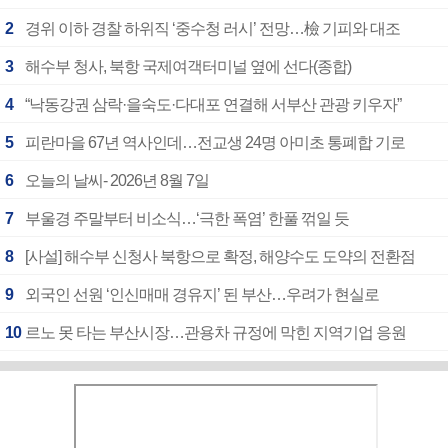
2
경위 이하 경찰 하위직 ‘중수청 러시’ 전망…檢 기피와 대조
3
해수부 청사, 북항 국제여객터미널 옆에 선다(종합)
4
“낙동강권 삼락·을숙도·다대포 연결해 서부산 관광 키우자”
5
피란마을 67년 역사인데…전교생 24명 아미초 통폐합 기로
6
오늘의 날씨- 2026년 8월 7일
7
부울경 주말부터 비소식…‘극한 폭염’ 한풀 꺾일 듯
8
[사설] 해수부 신청사 북항으로 확정, 해양수도 도약의 전환점
9
외국인 선원 ‘인신매매 경유지’ 된 부산…우려가 현실로
10
르노 못 타는 부산시장…관용차 규정에 막힌 지역기업 응원