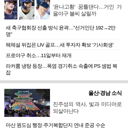
‘윤나고황’ 꿈틀댄다…거인 가
을야구 불씨 살릴까
새 축구협회장 선출 방식 윤곽…“선거인단 192→2만
명”
해체설 뒤집은 LIV 골프…새 투자자 확보 ‘기사회생’
프로야구 취소…11일부터 재개
라커룸 냉탕 등장…폭염 경기취소 속출에 PS 셈법 복
잡
울산·경남 소식
진주성의 역사, 빛과 미디어로
되살아난다
마산 원도심 행정·주거복합단지 연내 준공 수순