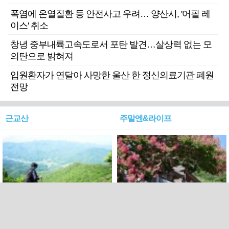
폭염에 온열질환 등 안전사고 우려… 양산시, '어필 레
이스' 취소
창녕 중부내륙고속도로서 포탄 발견…살상력 없는 모
의탄으로 밝혀져
입원환자가 연달아 사망한 울산 한 정신의료기관 폐원
전망
근교산
주말엔&라이프
근교산&그너머…상주·문경
폭염보다 더 뜨거워라…100
청화산~시루봉
일을 붉게 불태울 ‘선비정신’