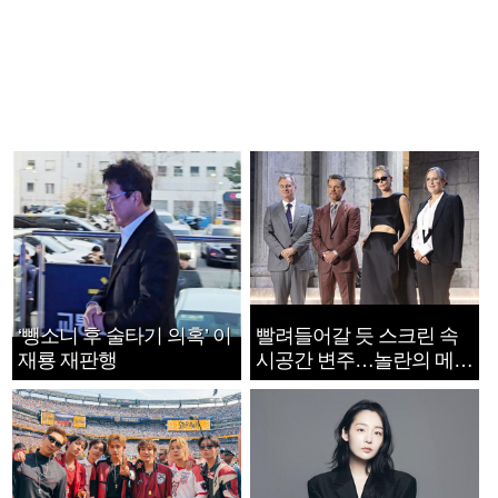
‘뺑소니 후 술타기 의혹’ 이
빨려들어갈 듯 스크린 속
재룡 재판행
시공간 변주…놀란의 메시
지는 ‘전쟁 속죄’