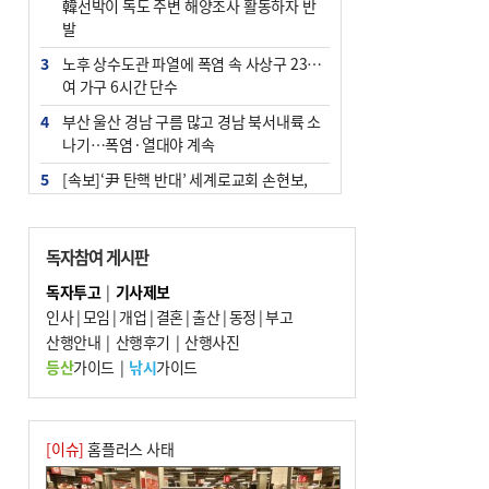
韓선박이 독도 주변 해양조사 활동하자 반
발
3
노후 상수도관 파열에 폭염 속 사상구 2300
여 가구 6시간 단수
4
부산 울산 경남 구름 많고 경남 북서내륙 소
나기…폭염·열대야 계속
5
[속보]‘尹 탄핵 반대’ 세계로교회 손현보,
백악관서 트럼프 접견
6
‘탄약 부족 사태’ 보도에 격노한 트럼프…
독자참여 게시판
군사기밀 유출자 색출 지시
독자투고
|
기사제보
7
부산 주유소 휘발유 평균가 ℓ당 1849원…
인사
|
모임
|
개업
|
결혼
|
출산
|
동정
|
부고
전주보다 3원 ↓
산행안내
|
산행후기
|
산행사진
8
[속보] ‘심판 성접대’ 논란 축구협회 공식 사
등산
가이드
|
낚시
가이드
과…“현재는 부적절 행위 없어”
9
서울 중랑구서 흉기 난동…60대 남성 2명
사망
[이슈]
홈플러스 사태
10
"올해 코스피 사이드카 43회 중 25회는 삼