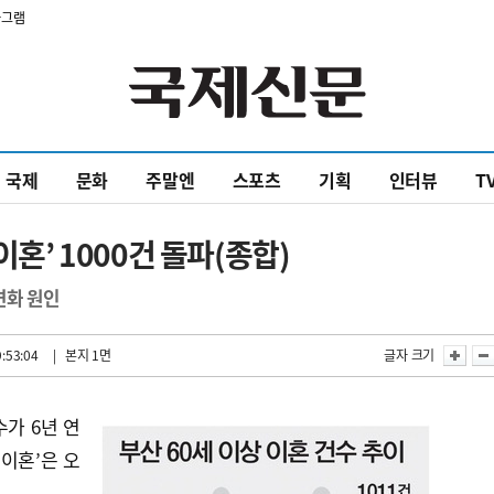
타그램
국제
문화
주말엔
스포츠
기획
인터뷰
T
이혼’ 1000건 돌파(종합)
변화 원인
:53:04
| 본지 1면
글자 크기
가 6년 연
 이혼’은 오