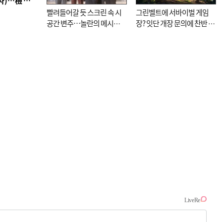
■ 검사 신분 버리고 직급하향(10년 이하 저연차 검사)…檢 중수청행 기피
빨려들어갈 듯 스크린 속 시
그린벨트에 서바이벌 게임
공간 변주…놀란의 메시지
장? 잇단 개장 문의에 찬반 논
는 ‘전쟁 속죄’
쟁