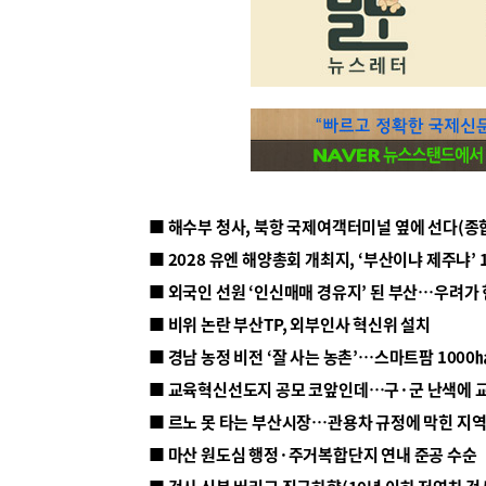
■ 해수부 청사, 북항 국제여객터미널 옆에 선다(종
■ 2028 유엔 해양총회 개최지, ‘부산이냐 제주냐’ 
■ 외국인 선원 ‘인신매매 경유지’ 된 부산…우려가
■ 비위 논란 부산TP, 외부인사 혁신위 설치
■ 르노 못 타는 부산시장…관용차 규정에 막힌 지
■ 마산 원도심 행정·주거복합단지 연내 준공 수순