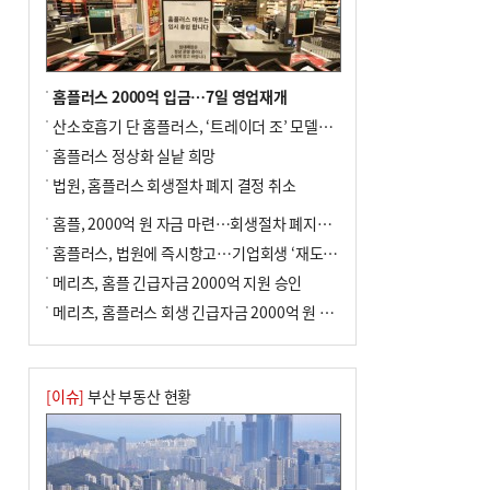
전닉스 ETF 이후 발생"
홈플러스 2000억 입금…7일 영업재개
산소호흡기 단 홈플러스, ‘트레이더 조’ 모델로 살아날까
홈플러스 정상화 실낱 희망
법원, 홈플러스 회생절차 폐지 결정 취소
홈플, 2000억 원 자금 마련…회생절차 폐지에 즉시항고(종합)
홈플러스, 법원에 즉시항고…기업회생 ‘재도전’
메리츠, 홈플 긴급자금 2000억 지원 승인
메리츠, 홈플러스 회생 긴급자금 2000억 원 지원 승인
[이슈]
부산 부동산 현황