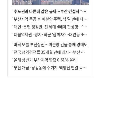
수도권과 다른데 같은 규제…부산 건설사 “쓰러지기 직전”
부산지역 준공 후 미분양 주택, 석 달 만에 다시 3000가구 넘어서
대연·문현 생활권, 전 세대 4베이 판상형…‘더샵 트리센트’ 내달 분양
더블역세권·평지·학군 ‘삼박자’…대연동 42층 브랜드 단지
바닥 모를 부산상권…미분양 건물 통째 경매도
전국 청약경쟁률 35개월 만에 최저…부산 미분양 ‘적체’ 심화
올해 상반기 부산지역 땅값 0.61% 올라
부산 개금·당감동에 주거지-백양산 연결 녹지 조성