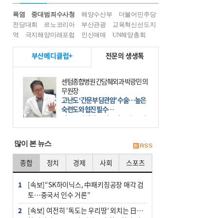
폭염
중대범죄수사청
해양수산부
더불어민주당
전당대회
르노코리아
부산관광
교육혁신선도지
역
극지해양미래포럼
인신매매
UN해양총회
부산메디클럽+
전문의 생생톡
센텀종합병원 간담췌외과 박광민 의
무원장
고난도 ‘간문부 담관암’ 수술…높은
숙련도와 협진 필수
간문부 담관암(클라츠킨 종양)은 좌
우 간에서 나오는, 담관(담즙 배출 경
로)이 합쳐지는 부위인 ‘간문부(肝門
많이 본 뉴스
部)’에 생기는 악성 종양이다. 간동맥
문맥 림프절 담
종합
정치
경제
사회
스포츠
1
[속보]“SK하이닉스, 中패키징공장 매각 검
토…중국서 인수 거론”
2
[속보] 여전히 ‘독도는 우리땅’ 외치는 日…