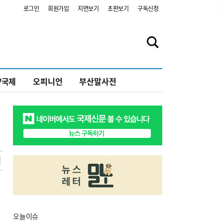
2
로그인
회원가입
지면보기
초판보기
구독신청
V국제
오피니언
부산말사전
오늘
이슈