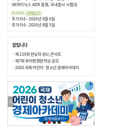
SK하이닉스 ADR 흥행, 국내증시 시험대
주가지수-
[전체보기]
주가지수- 2026년 8월 6일
주가지수- 2026년 8월 5일
알립니다
· 제 219회 한낮의 유U; 콘서트
· 제7회 부마항쟁문학상 공모
· 2026 국제 어린이·청소년 경제아카데미