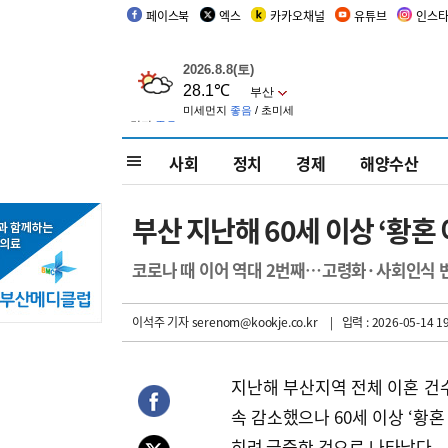
페이스북
엑스
카카오채널
유튜브
인스
사회
정치
경제
해양수산
부산 지난해 60세 이상 ‘황혼 
코로나 때 이어 역대 2번째…고령화·사회인식 
이석주 기자
serenom@kookje.co.kr
| 입력 : 2026-05-14 19
지난해 부산지역 전체 이혼 건수
속 감소했으나 60세 이상 ‘황혼
히려 급증한 것으로 나타났다.