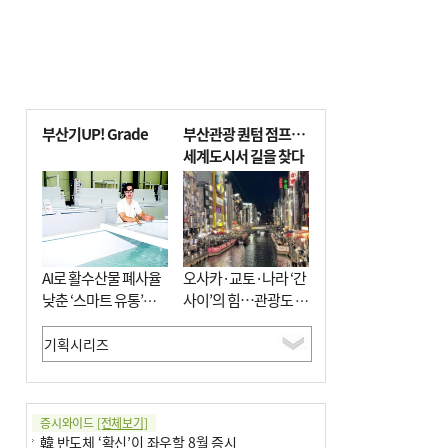
부산기UP! Grade
부산관광 퀀텀 점프…
세계도시서 길을 찾다
AI로 활수산물 폐사율
오사카·교토·나라 ‘간
낮춘 ‘스마트 유통’…
사이’의 힘…관광도 뭉
사막·산악지대 수출
쳐야 흥한다
도전
증시와이드
[전체보기]
韓 반도체 ‘확신’이 좌우할 8월 증시