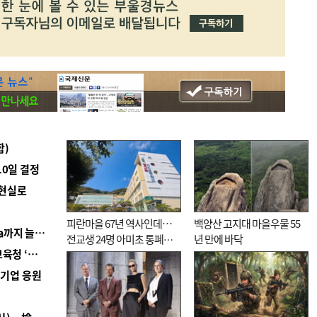
합)
10일 결정
 현실로
피란마을 67년 역사인데…
백양산 고지대 마을우물 55
■ 경남 농정 비전 ‘잘 사는 농촌’…스마트팜 1000㏊까지 늘린다
전교생 24명 아미초 통폐합
년 만에 바닥
■ 교육혁신선도지 공모 코앞인데…구·군 난색에 교육청 ‘쩔쩔’
기로
역기업 응원