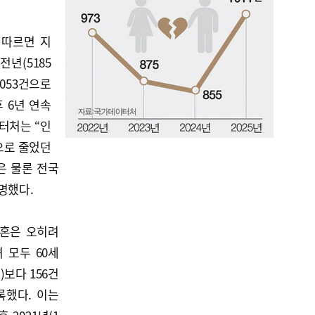
에 따르면 지
전년(5185
5053건으로
후 6년 연속
터처는 “인
으로 줄었던
은 물론 전국
명했다.
이혼은 오히려
 모두 60세
)보다 156건
기록했다. 이는