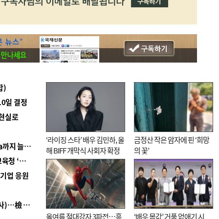
합)
10일 결정
 현실로
‘라이징 스타’ 배우 김민하, 올
금정산 작은 암자에 핀 ‘희망
■ 경남 농정 비전 ‘잘 사는 농촌’…스마트팜 1000㏊까지 늘린다
해 BIFF 개막식 사회자 확정
의 꽃’
■ 교육혁신선도지 공모 코앞인데…구·군 난색에 교육청 ‘쩔쩔’
역기업 응원
■ 검사 신분 버리고 직급하향(10년 이하 저연차 검사)…檢 중수청행 기피
올여름 절대강자 3파전…흥
‘배우 몸값’ 거품 없애기 시