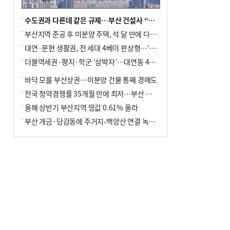
수도권과 다른데 같은 규제…부산 건설사 “쓰러지기 직전”
부산지역 준공 후 미분양 주택, 석 달 만에 다시 3000가구 넘어서
대연·문현 생활권, 전 세대 4베이 판상형…‘더샵 트리센트’ 내달 분양
더블역세권·평지·학군 ‘삼박자’…대연동 42층 브랜드 단지
바닥 모를 부산상권…미분양 건물 통째 경매도
전국 청약경쟁률 35개월 만에 최저…부산 미분양 ‘적체’ 심화
올해 상반기 부산지역 땅값 0.61% 올라
부산 개금·당감동에 주거지-백양산 연결 녹지 조성