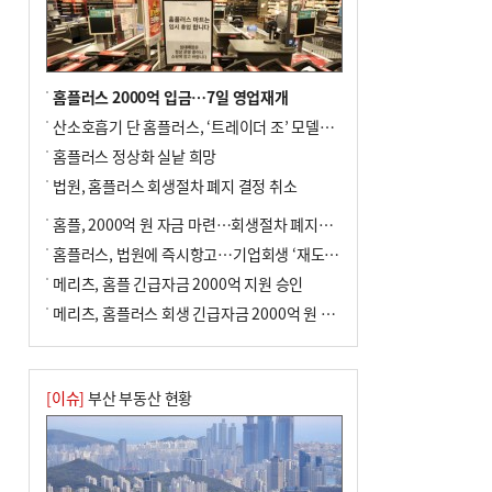
홈플러스 2000억 입금…7일 영업재개
산소호흡기 단 홈플러스, ‘트레이더 조’ 모델로 살아날까
홈플러스 정상화 실낱 희망
법원, 홈플러스 회생절차 폐지 결정 취소
홈플, 2000억 원 자금 마련…회생절차 폐지에 즉시항고(종합)
홈플러스, 법원에 즉시항고…기업회생 ‘재도전’
메리츠, 홈플 긴급자금 2000억 지원 승인
메리츠, 홈플러스 회생 긴급자금 2000억 원 지원 승인
[이슈]
부산 부동산 현황