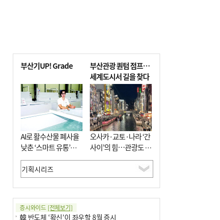
부산기UP! Grade
부산관광 퀀텀 점프…
세계도시서 길을 찾다
AI로 활수산물 폐사율
오사카·교토·나라 ‘간
낮춘 ‘스마트 유통’…
사이’의 힘…관광도 뭉
사막·산악지대 수출
쳐야 흥한다
도전
증시와이드
[전체보기]
韓 반도체 ‘확신’이 좌우할 8월 증시