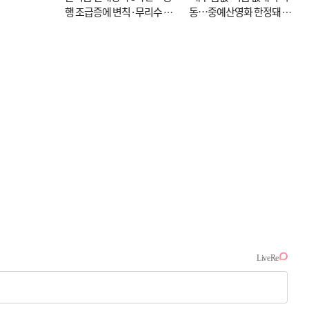
행 조급증에 변칙·무리수 마
동…중예산영화 한정돼 실
케팅도
효성 의문도