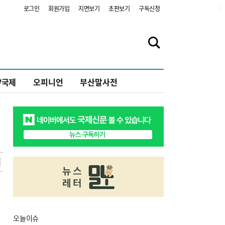
2
로그인
회원가입
지면보기
초판보기
구독신청
V국제
오피니언
부산말사전
오늘
이슈