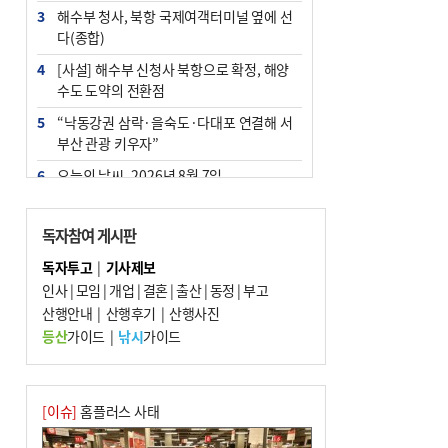
3
해수부 청사, 북항 국제여객터미널 옆에 선
다(종합)
4
[사설] 해수부 신청사 북항으로 확정, 해양
수도 도약의 전환점
5
“낙동강권 삼락·을숙도·다대포 연결해 서
부산 관광 키우자”
6
오늘의 날씨- 2026년 8월 7일
7
부울경 주말부터 비소식…‘극한 폭염’ 한풀
꺾일 듯
독자참여 게시판
8
피란마을 67년 역사인데…전교생 24명 아
독자투고
|
기사제보
미초 통폐합 기로
인사
|
모임
|
개업
|
결혼
|
출산
|
동정
|
부고
9
산행안내
외국인 선원 ‘인신매매 경유지’ 된 부산…
|
산행후기
|
산행사진
우려가 현실로
등산
가이드
|
낚시
가이드
10
교육혁신선도지 공모 코앞인데…구·군 난
색에 교육청 ‘쩔쩔’
[이슈]
홈플러스 사태