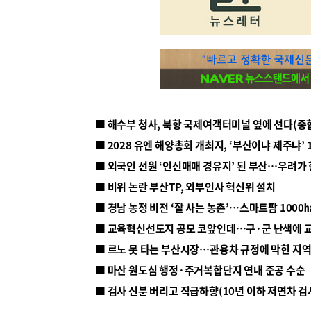
■ 해수부 청사, 북항 국제여객터미널 옆에 선다(종
■ 2028 유엔 해양총회 개최지, ‘부산이냐 제주냐’ 
■ 외국인 선원 ‘인신매매 경유지’ 된 부산…우려가
■ 비위 논란 부산TP, 외부인사 혁신위 설치
■ 르노 못 타는 부산시장…관용차 규정에 막힌 지
■ 마산 원도심 행정·주거복합단지 연내 준공 수순