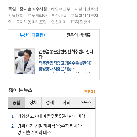
폭염
중대범죄수사청
해양수산부
더불어민주당
전당대회
르노코리아
부산관광
교육혁신선도지
역
극지해양미래포럼
인신매매
UN해양총회
부산메디클럽+
전문의 생생톡
이승준 거인병원 대표원장
회전근개 재파열 잦은 편…어깨 진피
보강술 고려를
어깨병변은 어깨를 이루는 인체 조직
에 발생하는 손상을 말한다. 여기에
는 오십견과 회전근개 증후군, 어깨
의 석회성 힘줄염 등이 있다. 국민건
많이 본 뉴스
강보험에 의하면 어깨병변
종합
정치
경제
사회
스포츠
1
백양산 고지대 마을우물 55년 만에 바닥
2
경위 이하 경찰 하위직 ‘중수청 러시’ 전
망…檢 기피와 대조