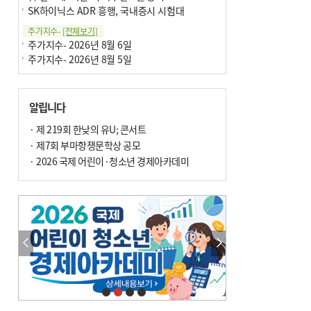
SK하이닉스 ADR 흥행, 국내증시 시험대
주가지수-
[전체보기]
주가지수- 2026년 8월 6일
주가지수- 2026년 8월 5일
알립니다
· 제 219회 한낮의 유U; 콘서트
· 제7회 부마항쟁문학상 공모
· 2026 국제 어린이·청소년 경제아카데미