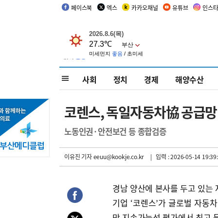
페이스북
엑스
카카오채널
유튜브
인스
사회
정치
경제
해양수산
코렌스, 독일자동차協 공급망
노동인권·안전보건 등 종합검증
이유진 기자
eeuu@kookje.co.kr
| 입력 : 2026-05-14 19:39
경남 양산에 본사를 두고 있는
기업 ‘코렌스’가 글로벌 자동차
망 지속가능성 평가에서 최고 