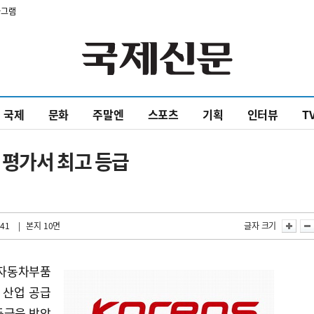
타그램
국제
문화
주말엔
스포츠
기획
인터뷰
T
 평가서 최고 등급
:41
| 본지 10면
글자 크기
 자동차부품
 산업 공급
등급을 받았