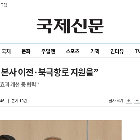
타그램
국제
문화
주말엔
스포츠
기획
인터뷰
T
 본사 이전·북극항로 지원을”
효과 개선 등 협력”
:46
| 본지 10면
글자 크기