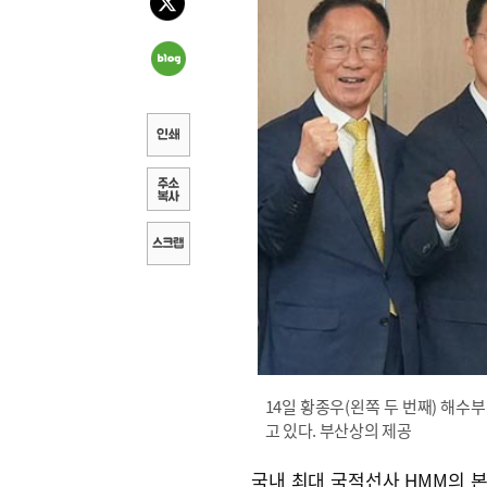
14일 황종우(왼쪽 두 번째) 해수
고 있다. 부산상의 제공
국내 최대 국적선사 HMM의 