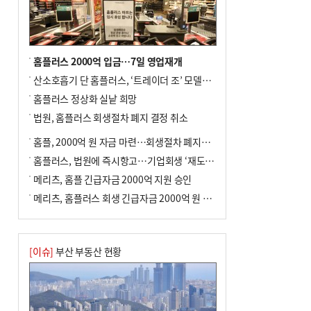
홈플러스 2000억 입금…7일 영업재개
산소호흡기 단 홈플러스, ‘트레이더 조’ 모델로 살아날까
홈플러스 정상화 실낱 희망
법원, 홈플러스 회생절차 폐지 결정 취소
홈플, 2000억 원 자금 마련…회생절차 폐지에 즉시항고(종합)
홈플러스, 법원에 즉시항고…기업회생 ‘재도전’
메리츠, 홈플 긴급자금 2000억 지원 승인
메리츠, 홈플러스 회생 긴급자금 2000억 원 지원 승인
[이슈]
부산 부동산 현황