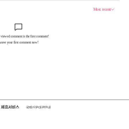
제휴서비스
국제신문대관안내
광고안내
구독신청
독자투고
기사제보
개인정보취급방침
언론윤리강