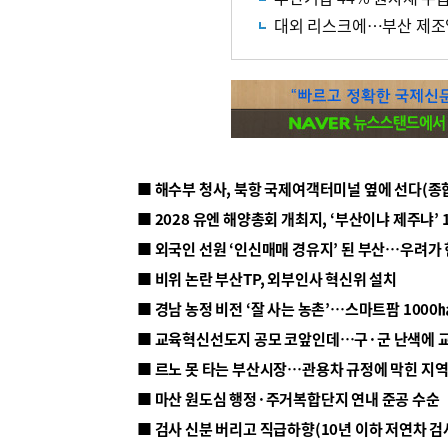
대외 리스크에…부산 제조업
■ 해수부 청사, 북항 국제여객터미널 옆에 선다(종
■ 2028 유엔 해양총회 개최지, ‘부산이냐 제주냐’ 
■ 외국인 선원 ‘인신매매 경유지’ 된 부산…우려가
■ 비위 논란 부산TP, 외부인사 혁신위 설치
■ 르노 못 타는 부산시장…관용차 규정에 막힌 지
■ 마산 원도심 행정·주거복합단지 연내 준공 수순