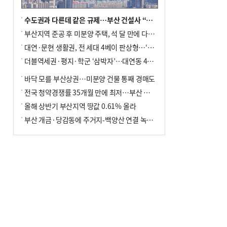
수도권과 다른데 같은 규제…부산 건설사 “쓰러지기 직전”
부산지역 준공 후 미분양 주택, 석 달 만에 다시 3000가구 넘어서
대연·문현 생활권, 전 세대 4베이 판상형…‘더샵 트리센트’ 내달 분양
더블역세권·평지·학군 ‘삼박자’…대연동 42층 브랜드 단지
바닥 모를 부산상권…미분양 건물 통째 경매도
전국 청약경쟁률 35개월 만에 최저…부산 미분양 ‘적체’ 심화
올해 상반기 부산지역 땅값 0.61% 올라
부산 개금·당감동에 주거지-백양산 연결 녹지 조성