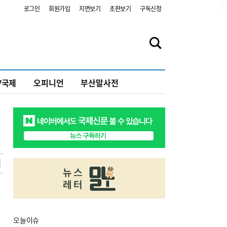
2
로그인
회원가입
지면보기
초판보기
구독신청
V국제
오피니언
부산말사전
오늘
이슈