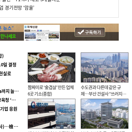
 경기전망 ‘암울’
합)
10일 결정
 현실로
짬짜미로 ‘金겹살’ 만든 업체
수도권과 다른데 같은 규
■ 경남 농정 비전 ‘잘 사는 농촌’…스마트팜 1000㏊까지 늘린다
6곳 기소(종합)
제…부산 건설사 “쓰러지기
■ 교육혁신선도지 공모 코앞인데…구·군 난색에 교육청 ‘쩔쩔’
직전”
역기업 응원
■ 검사 신분 버리고 직급하향(10년 이하 저연차 검사)…檢 중수청행 기피