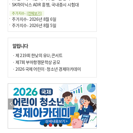
SK하이닉스 ADR 흥행, 국내증시 시험대
주가지수-
[전체보기]
주가지수- 2026년 8월 6일
주가지수- 2026년 8월 5일
알립니다
· 제 219회 한낮의 유U; 콘서트
· 제7회 부마항쟁문학상 공모
· 2026 국제 어린이·청소년 경제아카데미