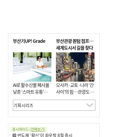
부산기UP! Grade
부산관광 퀀텀 점프…
세계도시서 길을 찾다
AI로 활수산물 폐사율
오사카·교토·나라 ‘간
낮춘 ‘스마트 유통’…
사이’의 힘…관광도 뭉
사막·산악지대 수출
쳐야 흥한다
도전
증시와이드
[전체보기]
韓 반도체 ‘확신’이 좌우할 8월 증시