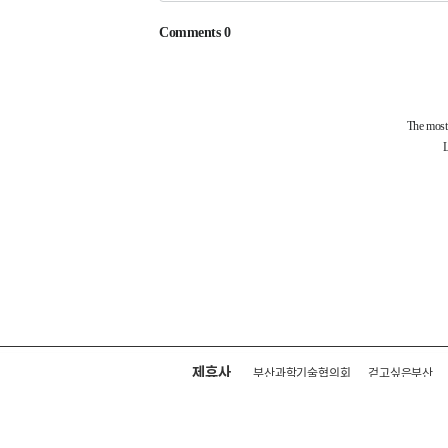
제휴사
부산과학기술협의회
걷고싶은부산
회사소개
전화안내