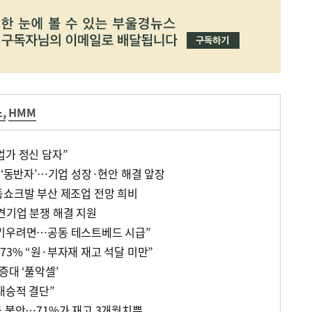
소
,
HMM
업가 정신 담자”
 ‘동반자’…기업 성장·현안 해결 앞장
동쇼크발 부산 제조업 전망 희비
견기업 분쟁 해결 지원
 키우려면…공동 테스트베드 시급”
3% “원·부자재 재고 석달 미만”
증대 ‘풀악셀’
대승적 결단”
급 불안…71%가 재고 3개월치뿐