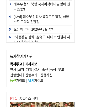
3
해수부 청사, 북항 국제여객터미널 옆에 선
다(종합)
4
[사설] 해수부 신청사 북항으로 확정, 해양
수도 도약의 전환점
5
오늘의 날씨- 2026년 8월 7일
6
“낙동강권 삼락·을숙도·다대포 연결해 서
부산 관광 키우자”
7
부울경 주말부터 비소식…‘극한 폭염’ 한풀
꺾일 듯
독자참여 게시판
8
피란마을 67년 역사인데…전교생 24명 아
독자투고
|
기사제보
미초 통폐합 기로
인사
|
모임
|
개업
|
결혼
|
출산
|
동정
|
부고
9
산행안내
외국인 선원 ‘인신매매 경유지’ 된 부산…
|
산행후기
|
산행사진
우려가 현실로
등산
가이드
|
낚시
가이드
10
부산 청소년 극지탐험대 8인, 열흘간 북극
구석구석 누빈다
[이슈]
홈플러스 사태