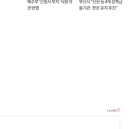
해수부 ‘신청사 부지’ 직원 의
부산시 “산은 등 4개 정책금
견 반영
융기관·한은 유치 추진”