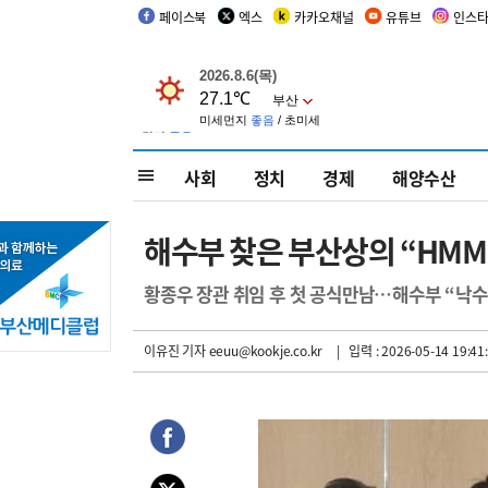
페이스북
엑스
카카오채널
유튜브
인스
사회
정치
경제
해양수산
해수부 찾은 부산상의 “HMM
황종우 장관 취임 후 첫 공식만남…해수부 “낙수
이유진 기자
eeuu@kookje.co.kr
| 입력 : 2026-05-14 19:41