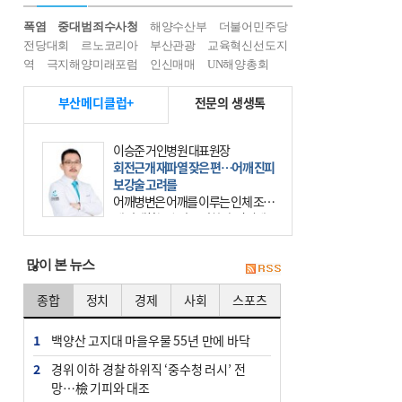
폭염
중대범죄수사청
해양수산부
더불어민주당
전당대회
르노코리아
부산관광
교육혁신선도지
역
극지해양미래포럼
인신매매
UN해양총회
부산메디클럽+
전문의 생생톡
이승준 거인병원 대표원장
회전근개 재파열 잦은 편…어깨 진피
보강술 고려를
어깨병변은 어깨를 이루는 인체 조직
에 발생하는 손상을 말한다. 여기에
는 오십견과 회전근개 증후군, 어깨
의 석회성 힘줄염 등이 있다. 국민건
많이 본 뉴스
강보험에 의하면 어깨병변
종합
정치
경제
사회
스포츠
1
백양산 고지대 마을우물 55년 만에 바닥
2
경위 이하 경찰 하위직 ‘중수청 러시’ 전
망…檢 기피와 대조