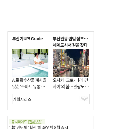
부산기UP! Grade
부산관광 퀀텀 점프…
세계도시서 길을 찾다
AI로 활수산물 폐사율
오사카·교토·나라 ‘간
낮춘 ‘스마트 유통’…
사이’의 힘…관광도 뭉
사막·산악지대 수출
쳐야 흥한다
도전
증시와이드
[전체보기]
韓 반도체 ‘확신’이 좌우할 8월 증시