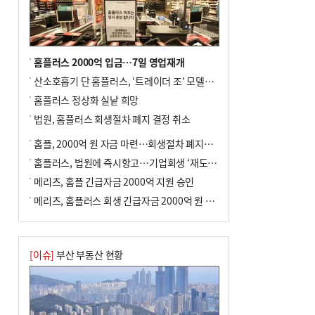
홈플러스 2000억 입금…7일 영업재개
산소호흡기 단 홈플러스, ‘트레이더 조’ 모델로 살아날까
홈플러스 정상화 실낱 희망
법원, 홈플러스 회생절차 폐지 결정 취소
홈플, 2000억 원 자금 마련…회생절차 폐지에 즉시항고(종합)
홈플러스, 법원에 즉시항고…기업회생 ‘재도전’
메리츠, 홈플 긴급자금 2000억 지원 승인
메리츠, 홈플러스 회생 긴급자금 2000억 원 지원 승인
[이슈]
부산 부동산 현황