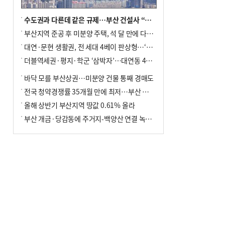
수도권과 다른데 같은 규제…부산 건설사 “쓰러지기 직전”
부산지역 준공 후 미분양 주택, 석 달 만에 다시 3000가구 넘어서
대연·문현 생활권, 전 세대 4베이 판상형…‘더샵 트리센트’ 내달 분양
더블역세권·평지·학군 ‘삼박자’…대연동 42층 브랜드 단지
바닥 모를 부산상권…미분양 건물 통째 경매도
전국 청약경쟁률 35개월 만에 최저…부산 미분양 ‘적체’ 심화
올해 상반기 부산지역 땅값 0.61% 올라
부산 개금·당감동에 주거지-백양산 연결 녹지 조성