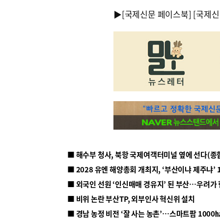
▶
[국제신문 페이스북]
[국제신
■ 해수부 청사, 북항 국제여객터미널 옆에 선다(종
■ 2028 유엔 해양총회 개최지, ‘부산이냐 제주냐’ 
■ 외국인 선원 ‘인신매매 경유지’ 된 부산…우려가
■ 비위 논란 부산TP, 외부인사 혁신위 설치