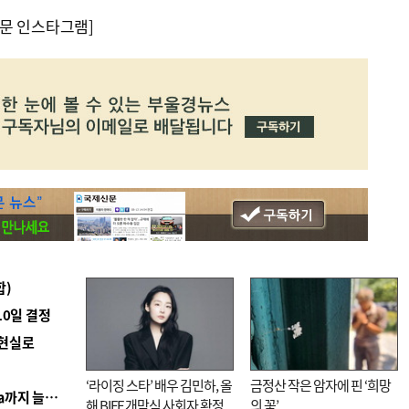
문 인스타그램]
합)
10일 결정
 현실로
‘라이징 스타’ 배우 김민하, 올
금정산 작은 암자에 핀 ‘희망
■ 경남 농정 비전 ‘잘 사는 농촌’…스마트팜 1000㏊까지 늘린다
해 BIFF 개막식 사회자 확정
의 꽃’