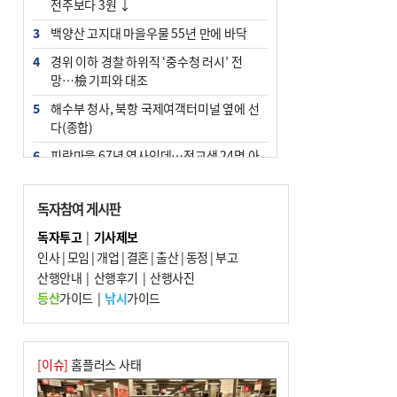
전주보다 3원 ↓
3
백양산 고지대 마을우물 55년 만에 바닥
4
경위 이하 경찰 하위직 ‘중수청 러시’ 전
망…檢 기피와 대조
5
해수부 청사, 북항 국제여객터미널 옆에 선
다(종합)
6
피란마을 67년 역사인데…전교생 24명 아
미초 통폐합 기로
7
부울경 주말부터 비소식…‘극한 폭염’ 한풀
독자참여 게시판
꺾일 듯
독자투고
|
기사제보
8
“낙동강권 삼락·을숙도·다대포 연결해 서
인사
|
모임
|
개업
|
결혼
|
출산
|
동정
|
부고
부산 관광 키우자”
산행안내
|
산행후기
|
산행사진
9
오늘의 날씨- 2026년 8월 7일
등산
가이드
|
낚시
가이드
10
외국인 선원 ‘인신매매 경유지’ 된 부산…
우려가 현실로
[이슈]
홈플러스 사태