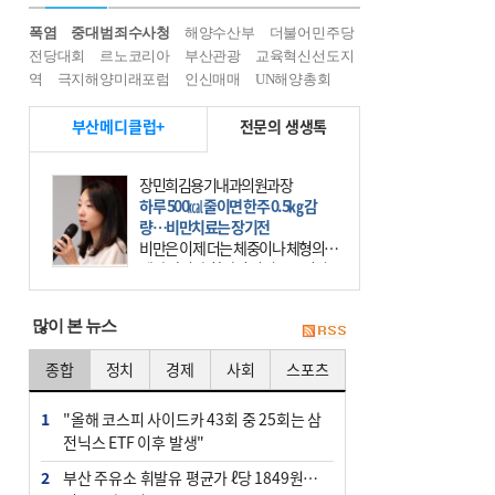
폭염
중대범죄수사청
해양수산부
더불어민주당
전당대회
르노코리아
부산관광
교육혁신선도지
역
극지해양미래포럼
인신매매
UN해양총회
부산메디클럽+
전문의 생생톡
장민희김용기내과의원과장
하루 500㎉ 줄이면 한주 0.5㎏ 감
량…비만치료는 장기전
비만은 이제 더는 체중이나 체형의 문
제가 아니다. 하나의 질병으로 인지
하고 치료와 관리를 해야 한다. 세계
보건기구(WHO)는 이미 1994년 비만
많이 본 뉴스
을 인류의 중요한
종합
정치
경제
사회
스포츠
1
"올해 코스피 사이드카 43회 중 25회는 삼
전닉스 ETF 이후 발생"
2
부산 주유소 휘발유 평균가 ℓ당 1849원…