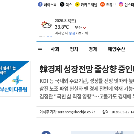
페이스북
엑스
카카오채널
유튜브
인스
사회
정치
경제
해양수산
韓경제 성장전망 줄상향 중인
KDI 등 국내외 주요기관, 성장률 전망 잇따라 높
삼전 노조 파업 현실화 땐 경제 전반에 악재 가능
김정관 "국민 삶 직접 영향"…고물가도 경제에
이석주 기자
serenom@kookje.co.kr
| 입력 : 2026-05-17 14