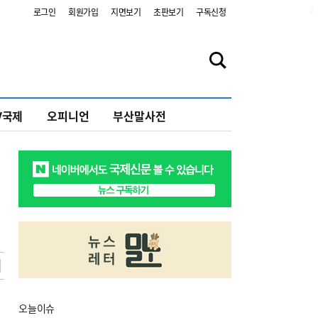
2
로그인
회원가입
지면보기
초판보기
구독신청
V국제
오피니언
부산말사전
오늘
이슈