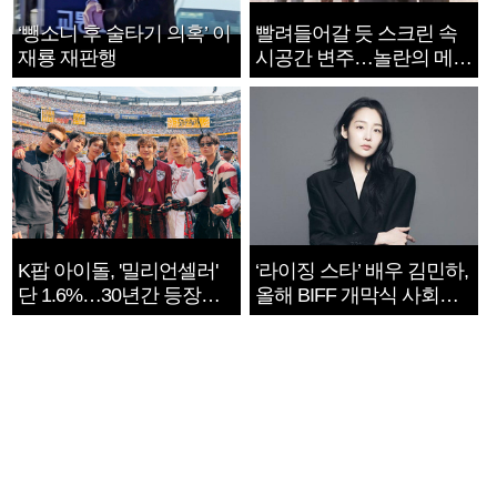
‘뺑소니 후 술타기 의혹’ 이
빨려들어갈 듯 스크린 속
재룡 재판행
시공간 변주…놀란의 메시
지는 ‘전쟁 속죄’
K팝 아이돌, '밀리언셀러'
‘라이징 스타’ 배우 김민하,
단 1.6%…30년간 등장
올해 BIFF 개막식 사회자
1182개팀 전수조사
확정