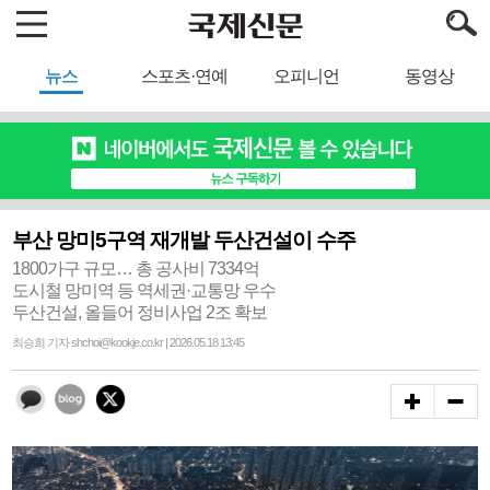
뉴스
스포츠·연예
오피니언
동영상
부산 망미5구역 재개발 두산건설이 수주
1800가구 규모… 총 공사비 7334억
도시철 망미역 등 역세권·교통망 우수
두산건설, 올들어 정비사업 2조 확보
최승희 기자 shchoi@kookje.co.kr | 2026.05.18 13:45