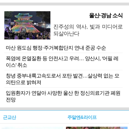
울산·경남 소식
진주성의 역사, 빛과 미디어로
되살아난다
마산 원도심 행정·주거복합단지 연내 준공 수순
폭염에 온열질환 등 안전사고 우려… 양산시, '어필 레
이스' 취소
창녕 중부내륙고속도로서 포탄 발견…살상력 없는 모
의탄으로 밝혀져
입원환자가 연달아 사망한 울산 한 정신의료기관 폐원
전망
근교산
주말엔&라이프