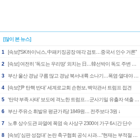
[많이 본 뉴스]
1
[속보]“SK하이닉스, 中패키징공장 매각 검토…중국서 인수 거론”
2
[속보] 여전히 ‘독도는 우리땅’ 외치는 日…韓선박이 독도 주변 해양조사 활동하자 반발
3
부산 울산 경남 구름 많고 경남 북서내륙 소나기…폭염·열대야 계속
4
[속보]‘尹 탄핵 반대’ 세계로교회 손현보, 백악관서 트럼프 접견
5
‘탄약 부족 사태’ 보도에 격노한 트럼프…군사기밀 유출자 색출 지시
6
부산 주유소 휘발유 평균가 ℓ당 1849원… 전주보다 3원 ↓
7
노후 상수도관 파열에 폭염 속 사상구 2300여 가구 6시간 단수
8
[속보] ‘심판 성접대’ 논란 축구협회 공식 사과…“현재는 부적절 행위 없어”