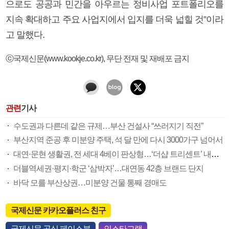
으로도 공공과 민간을 아우르는 정비사업 포트폴리오를
지속 확대하고 주요 사업지에서 입지를 더욱 넓힐 것”이라
고 말했다.
ⓒ국제신문(www.kookje.co.kr), 무단 전재 및 재배포 금지
관련
기사
수도권과 다른데 같은 규제…부산 건설사 “쓰러지기 직전”
부산지역 준공 후 미분양 주택, 석 달 만에 다시 3000가구 넘어서
대연·문현 생활권, 전 세대 4베이 판상형…‘더샵 트리센트’ 내달 분양
더블역세권·평지·학군 ‘삼박자’…대연동 42층 브랜드 단지
바닥 모를 부산상권…미분양 건물 통째 경매도
국제신문 카카오플러스 친구
국제신문 공식 페이스북
인스타그램