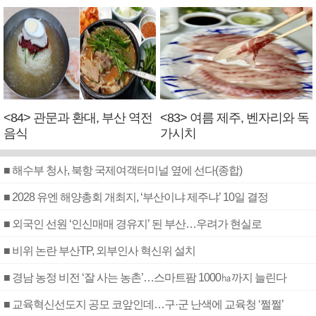
<84> 관문과 환대, 부산 역전
<83> 여름 제주, 벤자리와 독
음식
가시치
■ 해수부 청사, 북항 국제여객터미널 옆에 선다(종합)
■ 2028 유엔 해양총회 개최지, ‘부산이냐 제주냐’ 10일 결정
■ 외국인 선원 ‘인신매매 경유지’ 된 부산…우려가 현실로
■ 비위 논란 부산TP, 외부인사 혁신위 설치
■ 경남 농정 비전 ‘잘 사는 농촌’…스마트팜 1000㏊까지 늘린다
■ 교육혁신선도지 공모 코앞인데…구·군 난색에 교육청 ‘쩔쩔’