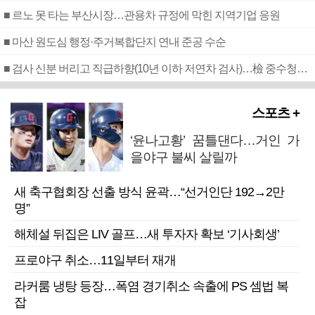
■ 르노 못 타는 부산시장…관용차 규정에 막힌 지역기업 응원
■ 마산 원도심 행정·주거복합단지 연내 준공 수순
■ 검사 신분 버리고 직급하향(10년 이하 저연차 검사)…檢 중수청행 기피
스포츠 +
‘윤나고황’ 꿈틀댄다…거인 가
을야구 불씨 살릴까
새 축구협회장 선출 방식 윤곽…“선거인단 192→2만
명”
해체설 뒤집은 LIV 골프…새 투자자 확보 ‘기사회생’
프로야구 취소…11일부터 재개
라커룸 냉탕 등장…폭염 경기취소 속출에 PS 셈법 복
잡