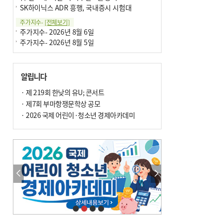
SK하이닉스 ADR 흥행, 국내증시 시험대
주가지수-
[전체보기]
주가지수- 2026년 8월 6일
주가지수- 2026년 8월 5일
알립니다
· 제 219회 한낮의 유U; 콘서트
· 제7회 부마항쟁문학상 공모
· 2026 국제 어린이·청소년 경제아카데미