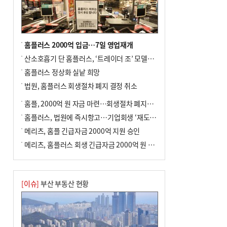
홈플러스 2000억 입금…7일 영업재개
산소호흡기 단 홈플러스, ‘트레이더 조’ 모델로 살아날까
홈플러스 정상화 실낱 희망
법원, 홈플러스 회생절차 폐지 결정 취소
홈플, 2000억 원 자금 마련…회생절차 폐지에 즉시항고(종합)
홈플러스, 법원에 즉시항고…기업회생 ‘재도전’
메리츠, 홈플 긴급자금 2000억 지원 승인
메리츠, 홈플러스 회생 긴급자금 2000억 원 지원 승인
[이슈]
부산 부동산 현황