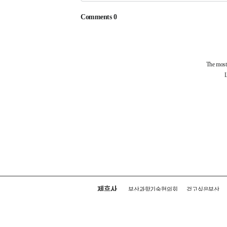
제휴사
부산과학기술협의회
걷고싶은부산
회사소개
전화안내