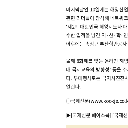
마지막날인 10일에는 해양산업
관련 리더들이 참석해 네트워크
‘제2회 대한민국 해양지도자 대
수한 업적을 남긴 지·산·학·연
이후에는 송상근 부산항만공사 
올해 8회째를 맞는 온라인 해양
대 극지교육의 방향성’ 등을 
다. 부대행사로는 극지사진전시
열린다.
ⓒ국제신문(www.kookje.co.
▶
[국제신문 페이스북]
[국제신