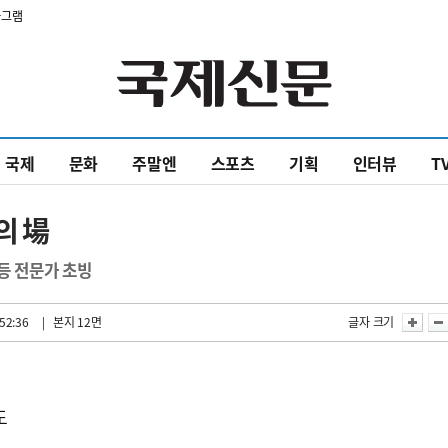
타그램
국제
문화
주말엔
스포츠
기획
인터뷰
T
의 場
등 전문가 초빙
52:36
| 본지 12면
글자 크기
도