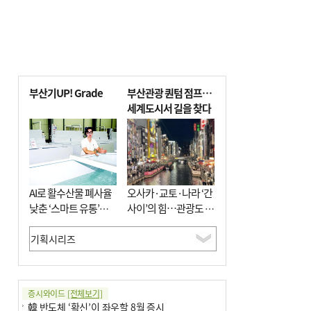
부산기UP! Grade
부산관광 퀀텀 점프…
세계도시서 길을 찾다
AI로 활수산물 폐사율
오사카·교토·나라 ‘간
낮춘 ‘스마트 유통’…
사이’의 힘…관광도 뭉
사막·산악지대 수출
쳐야 흥한다
도전
증시와이드
[전체보기]
韓 반도체 ‘확신’이 좌우할 8월 증시