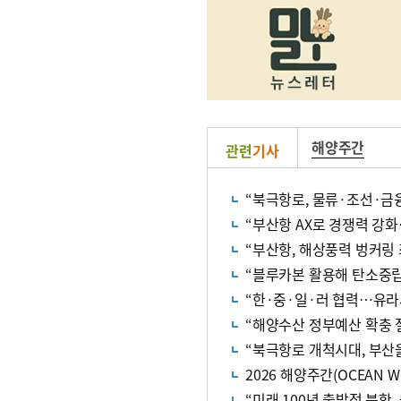
해양주간
관련
기사
“북극항로, 물류·조선·금
“부산항 AX로 경쟁력 강
“부산항, 해상풍력 벙커링
“블루카본 활용해 탄소중립
“한·중·일·러 협력…유라
“해양수산 정부예산 확충
“북극항로 개척시대, 부산
2026 해양주간(OCEAN W
“미래 100년 출발점 북항