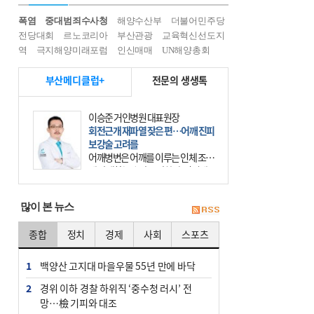
폭염
중대범죄수사청
해양수산부
더불어민주당
전당대회
르노코리아
부산관광
교육혁신선도지
역
극지해양미래포럼
인신매매
UN해양총회
부산메디클럽+
전문의 생생톡
이승준 거인병원 대표원장
회전근개 재파열 잦은 편…어깨 진피
보강술 고려를
어깨병변은 어깨를 이루는 인체 조직
에 발생하는 손상을 말한다. 여기에
는 오십견과 회전근개 증후군, 어깨
의 석회성 힘줄염 등이 있다. 국민건
많이 본 뉴스
강보험에 의하면 어깨병변
종합
정치
경제
사회
스포츠
1
백양산 고지대 마을우물 55년 만에 바닥
2
경위 이하 경찰 하위직 ‘중수청 러시’ 전
망…檢 기피와 대조