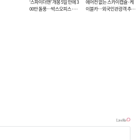
‘스파이더맨’ 개봉 5일 만에 3
에어컨 없는 스카이캡슐·케
00만 돌풍…박스오피스·예
이블카…외국인관광객 추억
매율 동시 1위
대신 고역 될라