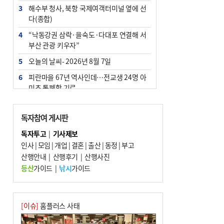
3
해수부 청사, 북항 국제여객터미널 옆에 선
다(종합)
4
“낙동강권 삼락·을숙도·다대포 연결해 서
부산 관광 키우자”
5
오늘의 날씨- 2026년 8월 7일
6
피란마을 67년 역사인데…전교생 24명 아
미초 통폐합 기로
7
부울경 주말부터 비소식…‘극한 폭염’ 한풀
꺾일 듯
독자참여 게시판
8
[사설] 해수부 신청사 북항으로 확정, 해양
독자투고
|
기사제보
수도 도약의 전환점
인사
|
모임
|
개업
|
결혼
|
출산
|
동정
|
부고
9
산행안내
외국인 선원 ‘인신매매 경유지’ 된 부산…
|
산행후기
|
산행사진
우려가 현실로
등산
가이드
|
낚시
가이드
10
르노 못 타는 부산시장…관용차 규정에 막
힌 지역기업 응원
[이슈]
홈플러스 사태