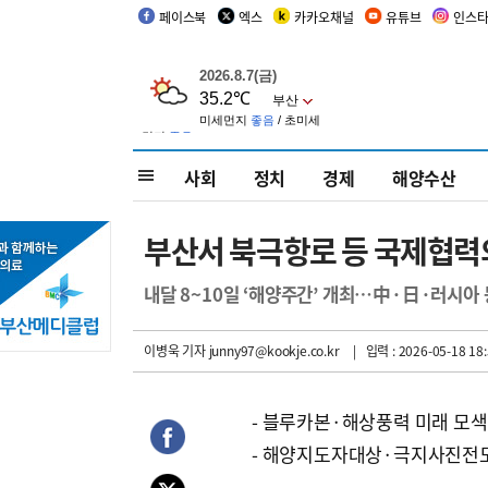
페이스북
엑스
카카오채널
유튜브
인스
사회
정치
경제
해양수산
부산서 북극항로 등 국제협력
내달 8~10일 ‘해양주간’ 개최…中·日·러시아 
이병욱 기자
junny97@kookje.co.kr
| 입력 : 2026-05-18 18:
- 블루카본·해상풍력 미래 모색
- 해양지도자대상·극지사진전