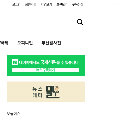
2
로그인
회원가입
지면보기
초판보기
구독신청
V국제
오피니언
부산말사전
오늘
이슈