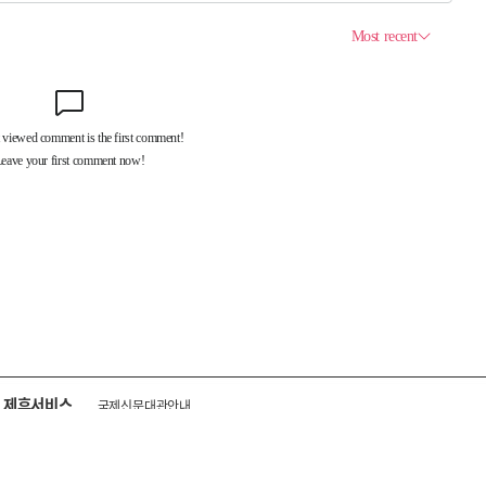
제휴서비스
국제신문대관안내
광고안내
구독신청
독자투고
기사제보
개인정보취급방침
언론윤리강