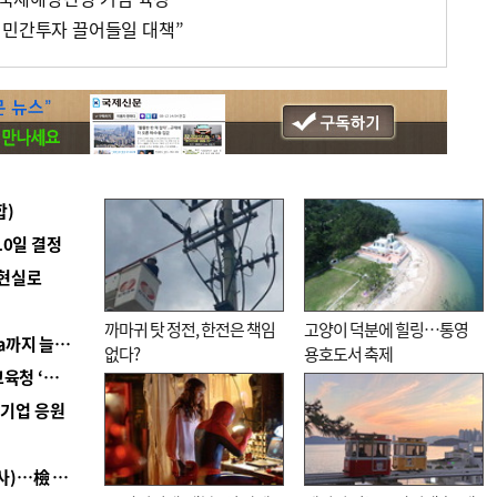
 민간투자 끌어들일 대책”
합)
10일 결정
 현실로
까마귀 탓 정전, 한전은 책임
고양이 덕분에 힐링…통영
■ 경남 농정 비전 ‘잘 사는 농촌’…스마트팜 1000㏊까지 늘린다
없다?
용호도서 축제
■ 교육혁신선도지 공모 코앞인데…구·군 난색에 교육청 ‘쩔쩔’
역기업 응원
■ 검사 신분 버리고 직급하향(10년 이하 저연차 검사)…檢 중수청행 기피