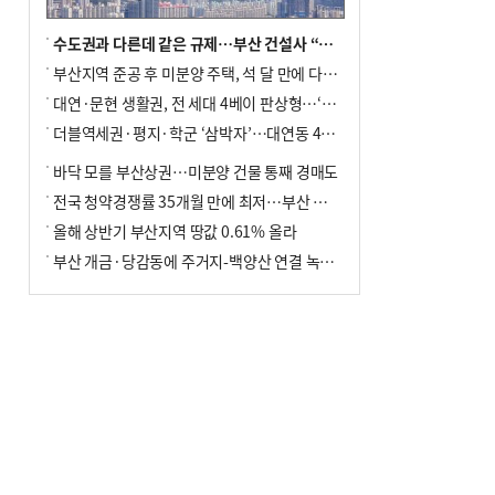
수도권과 다른데 같은 규제…부산 건설사 “쓰러지기 직전”
부산지역 준공 후 미분양 주택, 석 달 만에 다시 3000가구 넘어서
대연·문현 생활권, 전 세대 4베이 판상형…‘더샵 트리센트’ 내달 분양
더블역세권·평지·학군 ‘삼박자’…대연동 42층 브랜드 단지
바닥 모를 부산상권…미분양 건물 통째 경매도
전국 청약경쟁률 35개월 만에 최저…부산 미분양 ‘적체’ 심화
올해 상반기 부산지역 땅값 0.61% 올라
부산 개금·당감동에 주거지-백양산 연결 녹지 조성