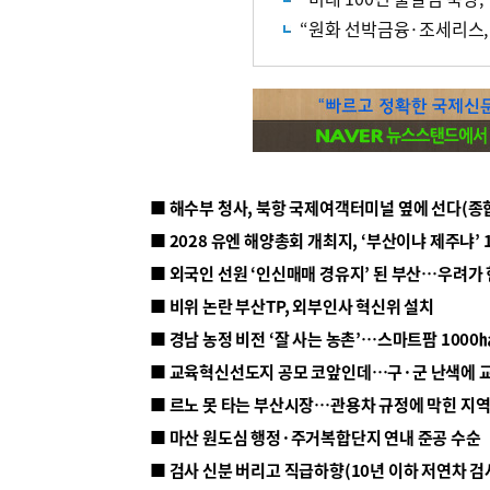
“원화 선박금융·조세리스,
■ 해수부 청사, 북항 국제여객터미널 옆에 선다(종
■ 2028 유엔 해양총회 개최지, ‘부산이냐 제주냐’ 
■ 외국인 선원 ‘인신매매 경유지’ 된 부산…우려가
■ 비위 논란 부산TP, 외부인사 혁신위 설치
■ 르노 못 타는 부산시장…관용차 규정에 막힌 지
■ 마산 원도심 행정·주거복합단지 연내 준공 수순