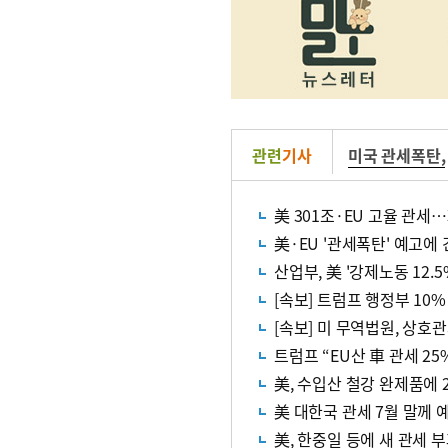
관련
기사
미국 관세폭탄
,
美 301조·EU 고율 관세
美·EU '관세폭탄' 예고에
산업부, 美 '강제노동 12.5
[속보] 트럼프 행정부 10
[속보] 미 무역법원, 상호관
트럼프 “EU산 車 관세 25
美, 수입산 철강 완제품에 
美 대한국 관세 7월 말께 
美, 한중일 등에 새 관세 