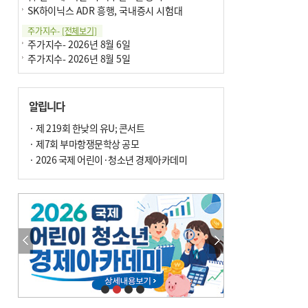
SK하이닉스 ADR 흥행, 국내증시 시험대
주가지수-
[전체보기]
주가지수- 2026년 8월 6일
주가지수- 2026년 8월 5일
알립니다
· 제 219회 한낮의 유U; 콘서트
· 제7회 부마항쟁문학상 공모
· 2026 국제 어린이·청소년 경제아카데미