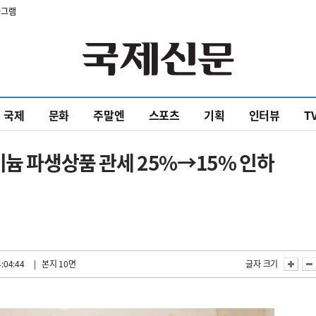
타그램
국제
문화
주말엔
스포츠
기획
인터뷰
T
미늄 파생상품 관세 25%→15% 인하
:04:44
| 본지 10면
글자 크기