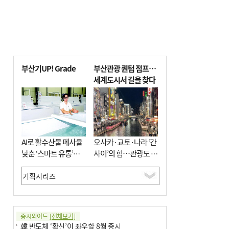
부산기UP! Grade
부산관광 퀀텀 점프…
세계도시서 길을 찾다
AI로 활수산물 폐사율
오사카·교토·나라 ‘간
낮춘 ‘스마트 유통’…
사이’의 힘…관광도 뭉
사막·산악지대 수출
쳐야 흥한다
도전
증시와이드
[전체보기]
韓 반도체 ‘확신’이 좌우할 8월 증시