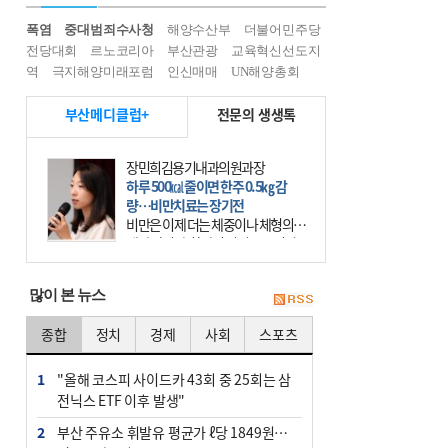
폭염
중대범죄수사청
해양수산부
더불어민주당
전당대회
르노코리아
부산관광
교육혁신선도지
역
극지해양미래포럼
인신매매
UN해양총회
부산메디클럽+
전문의 생생톡
장민희김용기내과의원과장
하루 500㎉ 줄이면 한주 0.5㎏ 감
량…비만치료는 장기전
비만은 이제 더는 체중이나 체형의 문
제가 아니다. 하나의 질병으로 인지
하고 치료와 관리를 해야 한다. 세계
보건기구(WHO)는 이미 1994년 비만
많이 본 뉴스
을 인류의 중요한
종합
정치
경제
사회
스포츠
1
"올해 코스피 사이드카 43회 중 25회는 삼
전닉스 ETF 이후 발생"
2
부산 주유소 휘발유 평균가 ℓ당 1849원…