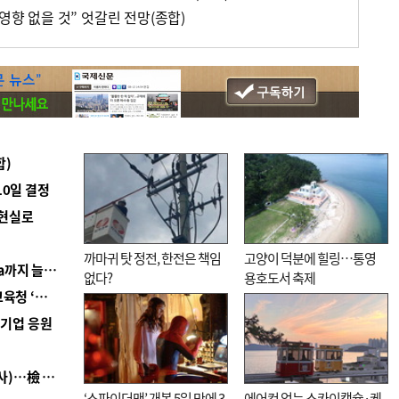
 영향 없을 것” 엇갈린 전망(종합)
합)
10일 결정
 현실로
까마귀 탓 정전, 한전은 책임
고양이 덕분에 힐링…통영
■ 경남 농정 비전 ‘잘 사는 농촌’…스마트팜 1000㏊까지 늘린다
없다?
용호도서 축제
■ 교육혁신선도지 공모 코앞인데…구·군 난색에 교육청 ‘쩔쩔’
역기업 응원
■ 검사 신분 버리고 직급하향(10년 이하 저연차 검사)…檢 중수청행 기피
‘스파이더맨’ 개봉 5일 만에 3
에어컨 없는 스카이캡슐·케