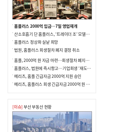
홈플러스 2000억 입금…7일 영업재개
산소호흡기 단 홈플러스, ‘트레이더 조’ 모델로 살아날까
홈플러스 정상화 실낱 희망
법원, 홈플러스 회생절차 폐지 결정 취소
홈플, 2000억 원 자금 마련…회생절차 폐지에 즉시항고(종합)
홈플러스, 법원에 즉시항고…기업회생 ‘재도전’
메리츠, 홈플 긴급자금 2000억 지원 승인
메리츠, 홈플러스 회생 긴급자금 2000억 원 지원 승인
[이슈]
부산 부동산 현황