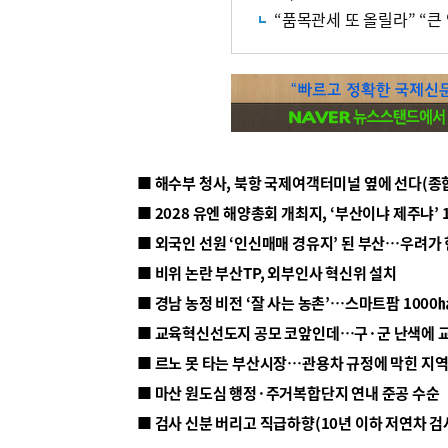
“품목관세 또 올릴라” “큰
■ 해수부 청사, 북항 국제여객터미널 옆에 선다(종
■ 2028 유엔 해양총회 개최지, ‘부산이냐 제주냐’ 
■ 외국인 선원 ‘인신매매 경유지’ 된 부산…우려가
■ 비위 논란 부산TP, 외부인사 혁신위 설치
■ 르노 못 타는 부산시장…관용차 규정에 막힌 지
■ 마산 원도심 행정·주거복합단지 연내 준공 수순