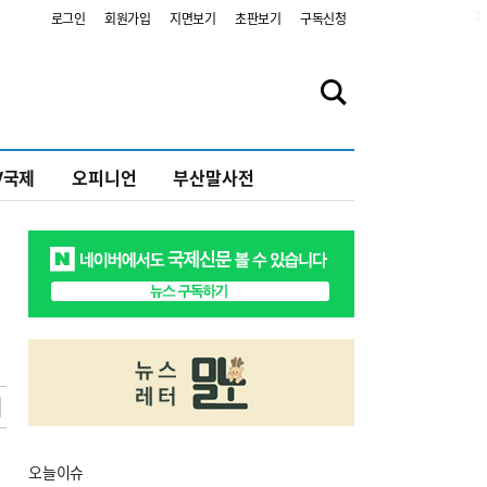
2
로그인
회원가입
지면보기
초판보기
구독신청
V국제
오피니언
부산말사전
오늘
이슈