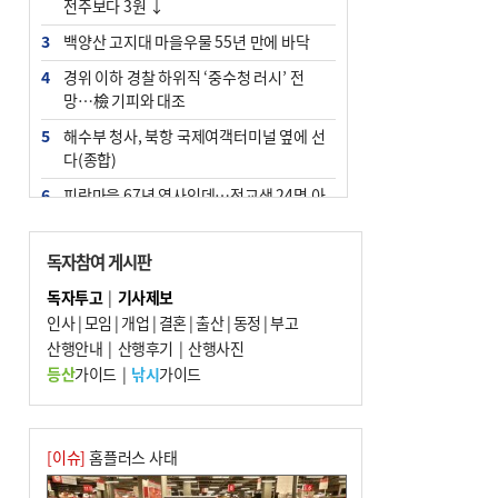
전주보다 3원 ↓
3
백양산 고지대 마을우물 55년 만에 바닥
4
경위 이하 경찰 하위직 ‘중수청 러시’ 전
망…檢 기피와 대조
5
해수부 청사, 북항 국제여객터미널 옆에 선
다(종합)
6
피란마을 67년 역사인데…전교생 24명 아
미초 통폐합 기로
7
부울경 주말부터 비소식…‘극한 폭염’ 한풀
독자참여 게시판
꺾일 듯
독자투고
|
기사제보
8
“낙동강권 삼락·을숙도·다대포 연결해 서
인사
|
모임
|
개업
|
결혼
|
출산
|
동정
|
부고
부산 관광 키우자”
산행안내
|
산행후기
|
산행사진
9
오늘의 날씨- 2026년 8월 7일
등산
가이드
|
낚시
가이드
10
외국인 선원 ‘인신매매 경유지’ 된 부산…
우려가 현실로
[이슈]
홈플러스 사태