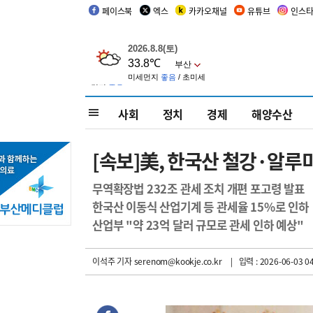
페이스북
엑스
카카오채널
유튜브
인스
사회
정치
경제
해양수산
[속보]美, 한국산 철강·알루
무역확장법 232조 관세 조치 개편 포고령 발표
한국산 이동식 산업기계 등 관세율 15%로 인하
산업부 "약 23억 달러 규모로 관세 인하 예상"
이석주 기자
serenom@kookje.co.kr
| 입력 : 2026-06-03 04