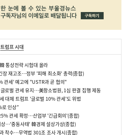
트럼프 시대
…韓 통상전략 시험대 올라
 긴장 재고조…정부 '피해 최소화' 총력(종합)
% 관세' 예고에 "USTR과 곧 협의"
% 글로벌 관세 유지…美항소법원, 1심 판결 집행 제동
세 대체 트럼프 '글로벌 10% 관세'도 위법
%로 인상”
25% 관세 확정…산업부 '긴급회의'(종합)
예상…'중동사태' 韓경제 설상가상(종합)
부과 착수…무역법 301조 조사 개시(종합)