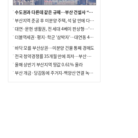
수도권과 다른데 같은 규제…부산 건설사 “쓰러지기 직전”
부산지역 준공 후 미분양 주택, 석 달 만에 다시 3000가구 넘어서
대연·문현 생활권, 전 세대 4베이 판상형…‘더샵 트리센트’ 내달 분양
더블역세권·평지·학군 ‘삼박자’…대연동 42층 브랜드 단지
바닥 모를 부산상권…미분양 건물 통째 경매도
전국 청약경쟁률 35개월 만에 최저…부산 미분양 ‘적체’ 심화
올해 상반기 부산지역 땅값 0.61% 올라
부산 개금·당감동에 주거지-백양산 연결 녹지 조성