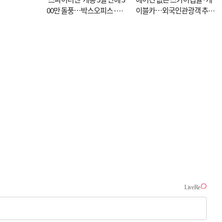
00만 돌풍…박스오피스·예
이블카…외국인관광객 추억
매율 동시 1위
대신 고역 될라