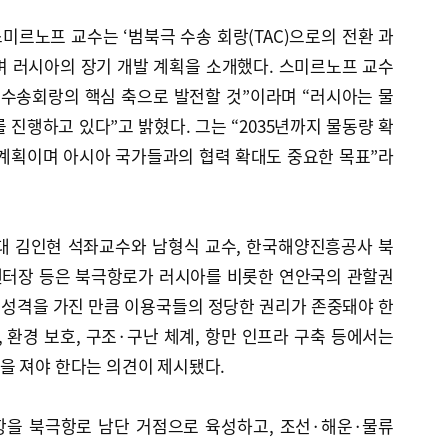
르노프 교수는 ‘범북극 수송 회랑(TAC)으로의 전환 과
며 러시아의 장기 개발 계획을 소개했다. 스미르노프 교수
 수송회랑의 핵심 축으로 발전할 것”이라며 “러시아는 물
 진행하고 있다”고 밝혔다. 그는 “2035년까지 물동량 확
 계획이며 아시아 국가들과의 협력 확대도 중요한 목표”라
 김인현 석좌교수와 남형식 교수, 한국해양진흥공사 북
센터장 등은 북극항로가 러시아를 비롯한 연안국의 관할권
성격을 가진 만큼 이용국들의 정당한 권리가 존중돼야 한
, 환경 보호, 구조·구난 체계, 항만 인프라 구축 등에서는
을 져야 한다는 의견이 제시됐다.
항을 북극항로 남단 거점으로 육성하고, 조선·해운·물류