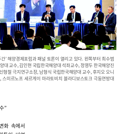
양주간’ 해양경제포럼과 패널 토론이 열리고 있다. 왼쪽부터 최수범
양대 교수, 김인현 국립한국해양대 석좌교수, 정영두 한국해양진
신형철 극지연구소장, 남형식 국립한국해양대 교수, 후지오 오니
, 스미르노프 세르게이 마라토비치 블라디보스토크 극동연방대
수”
변화 속에서