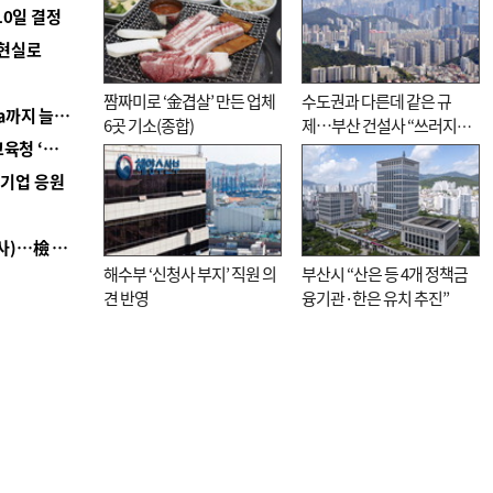
10일 결정
 현실로
짬짜미로 ‘金겹살’ 만든 업체
수도권과 다른데 같은 규
■ 경남 농정 비전 ‘잘 사는 농촌’…스마트팜 1000㏊까지 늘린다
6곳 기소(종합)
제…부산 건설사 “쓰러지기
■ 교육혁신선도지 공모 코앞인데…구·군 난색에 교육청 ‘쩔쩔’
직전”
역기업 응원
■ 검사 신분 버리고 직급하향(10년 이하 저연차 검사)…檢 중수청행 기피
해수부 ‘신청사 부지’ 직원 의
부산시 “산은 등 4개 정책금
견 반영
융기관·한은 유치 추진”