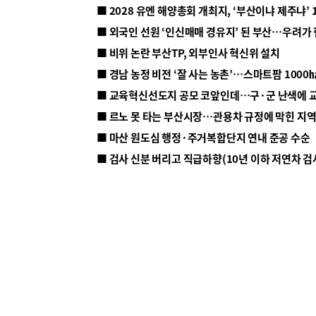
■ 2028 유엔 해양총회 개최지, ‘부산이냐 제주냐’ 
■ 외국인 선원 ‘인신매매 경유지’ 된 부산…우려가
■ 비위 논란 부산TP, 외부인사 혁신위 설치
■ 르노 못 타는 부산시장…관용차 규정에 막힌 지
■ 마산 원도심 행정·주거복합단지 연내 준공 수순