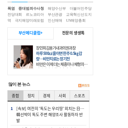
폭염
중대범죄수사청
해양수산부
더불어민주당
전당대회
르노코리아
부산관광
교육혁신선도지
역
극지해양미래포럼
인신매매
UN해양총회
부산메디클럽+
전문의 생생톡
장민희김용기내과의원과장
하루 500㎉ 줄이면 한주 0.5㎏ 감
량…비만치료는 장기전
비만은 이제 더는 체중이나 체형의 문
제가 아니다. 하나의 질병으로 인지
하고 치료와 관리를 해야 한다. 세계
보건기구(WHO)는 이미 1994년 비만
많이 본 뉴스
을 인류의 중요한
종합
정치
경제
사회
스포츠
1
[속보] 여전히 ‘독도는 우리땅’ 외치는 日…
韓선박이 독도 주변 해양조사 활동하자 반
발