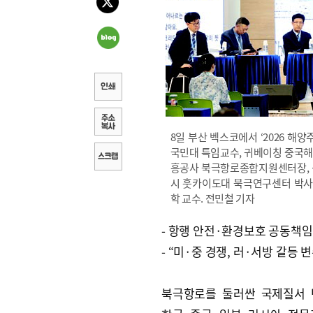
8일 부산 벡스코에서 ‘2026 해
국민대 특임교수, 귀베이칭 중국해
흥공사 북극항로종합지원센터장, 
시 훗카이도대 북극연구센터 박사
학 교수. 전민철 기자
- 항행 안전·환경보호 공동책임
- “미·중 경쟁, 러·서방 갈등 변
북극항로를 둘러싼 국제질서 