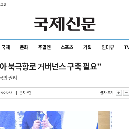
타그램
국제
문화
주말엔
스포츠
기획
인터뷰
T
아 북극항로 거버넌스 구축 필요”
국의 권리
19:26:55
| 본지 6면
글자 크기