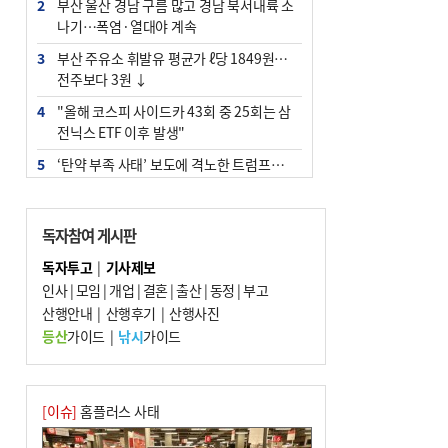
2
부산 울산 경남 구름 많고 경남 북서내륙 소
나기…폭염·열대야 계속
3
부산 주유소 휘발유 평균가 ℓ당 1849원…
전주보다 3원 ↓
4
"올해 코스피 사이드카 43회 중 25회는 삼
전닉스 ETF 이후 발생"
5
‘탄약 부족 사태’ 보도에 격노한 트럼프…
군사기밀 유출자 색출 지시
6
[속보] ‘심판 성접대’ 논란 축구협회 공식 사
독자참여 게시판
과…“현재는 부적절 행위 없어”
독자투고
|
기사제보
7
부산 앞바다에 기름 425ℓ 유출한 러시아 화
인사
|
모임
|
개업
|
결혼
|
출산
|
동정
|
부고
물선 적발
산행안내
|
산행후기
|
산행사진
8
서울 중랑구서 흉기 난동…60대 남성 2명
등산
가이드
|
낚시
가이드
사망
9
입추 지났지만 푹푹 찐다…온열질환자 10
년 만에 3배
[이슈]
홈플러스 사태
10
[2026 부산청소년극지체험탐험대 현장르