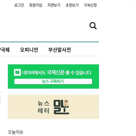
2
로그인
회원가입
지면보기
초판보기
구독신청
V국제
오피니언
부산말사전
오늘
이슈