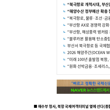
“북극항로 개척시대, 부산
“해양수산 정부예산 확충
“북극항로, 물류·조선·금
“부산항 AX로 경쟁력 강
“부산항, 해상풍력 벙커링
“블루카본 활용해 탄소중립
부산서 북극항로 등 국제협
2026 해양주간(OCEAN W
“미래 100년 출발점 북항
“원화 선박금융·조세리스,
■ 해수부 청사, 북항 국제여객터미널 옆에 선다(종