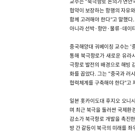
교수는 “북극항로 논의가 연안
협약이 보장하는 항행의 자유와
함께 고려해야 한다”고 말했다.
아니라 선박·항만·물류·데이터
중국해양대 궈베이칭 교수는 ‘중
통해 북극항로가 새로운 유라시
극항로 발전의 배경으로 해빙 감
화를 꼽았다. 그는 “중국과 러
협력체계를 구축해야 한다”고 
일본 홋카이도대 후지오 오니시
며 최근 북극을 둘러싼 국제환경
감소가 북극항로 개발을 촉진한
방 간 갈등이 북극의 미래를 좌