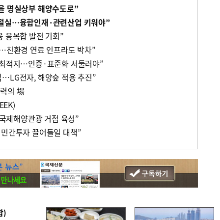
을 명실상부 해양수도로”
 절실…융합인재·관련산업 키워야”
융 융복합 발전 기회”
화…친환경 연료 인프라도 박차”
 최적지…인증·표준화 서둘러야”
…LG전자, 해양숲 적용 추진”
력의 場
EEK)
, 국제해양관광 거점 육성”
 민간투자 끌어들일 대책”
합)