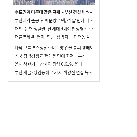
수도권과 다른데 같은 규제…부산 건설사 “쓰러지기 직전”
부산지역 준공 후 미분양 주택, 석 달 만에 다시 3000가구 넘어서
대연·문현 생활권, 전 세대 4베이 판상형…‘더샵 트리센트’ 내달 분양
더블역세권·평지·학군 ‘삼박자’…대연동 42층 브랜드 단지
바닥 모를 부산상권…미분양 건물 통째 경매도
전국 청약경쟁률 35개월 만에 최저…부산 미분양 ‘적체’ 심화
올해 상반기 부산지역 땅값 0.61% 올라
부산 개금·당감동에 주거지-백양산 연결 녹지 조성