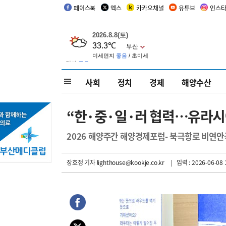
페이스북
엑스
카카오채널
유튜브
인스
사회
정치
경제
해양수산
“한·중·일·러 협력…유라시
2026 해양주간 해양경제포럼- 북극항로 비연안
장호정 기자
lighthouse@kookje.co.kr
| 입력 : 2026-06-08 