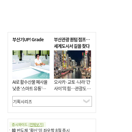
부산기UP! Grade
부산관광 퀀텀 점프…
세계도시서 길을 찾다
AI로 활수산물 폐사율
오사카·교토·나라 ‘간
낮춘 ‘스마트 유통’…
사이’의 힘…관광도 뭉
사막·산악지대 수출
쳐야 흥한다
도전
증시와이드
[전체보기]
韓 반도체 ‘확신’이 좌우할 8월 증시