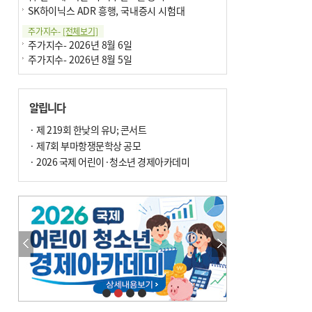
SK하이닉스 ADR 흥행, 국내증시 시험대
주가지수-
[전체보기]
주가지수- 2026년 8월 6일
주가지수- 2026년 8월 5일
알립니다
· 제 219회 한낮의 유U; 콘서트
· 제7회 부마항쟁문학상 공모
· 2026 국제 어린이·청소년 경제아카데미