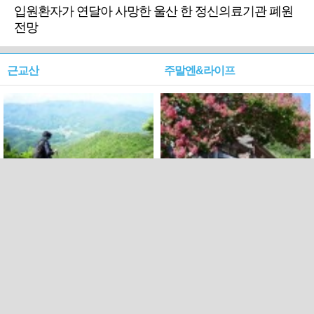
입원환자가 연달아 사망한 울산 한 정신의료기관 폐원
전망
근교산
주말엔&라이프
근교산&그너머…상주·문경
폭염보다 더 뜨거워라…100
청화산~시루봉
일을 붉게 불태울 ‘선비정신’
피었네
PC버전
엑스
페이스북
Copyright ⓒ 2015 All rights reserved by 국제신문