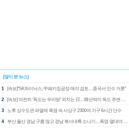
[많이 본 뉴스]
1
[속보]“SK하이닉스, 中패키징공장 매각 검토…중국서 인수 거론”
2
[속보] 여전히 ‘독도는 우리땅’ 외치는 日…韓선박이 독도 주변 해양조사 활동하자 반발
3
노후 상수도관 파열에 폭염 속 사상구 2300여 가구 6시간 단수
4
부산 울산 경남 구름 많고 경남 북서내륙 소나기…폭염·열대야 계속