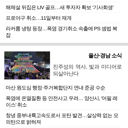
해체설 뒤집은 LIV 골프…새 투자자 확보 ‘기사회생’
프로야구 취소…11일부터 재개
라커룸 냉탕 등장…폭염 경기취소 속출에 PS 셈법 복
잡
울산·경남 소식
진주성의 역사, 빛과 미디어로
되살아난다
마산 원도심 행정·주거복합단지 연내 준공 수순
폭염에 온열질환 등 안전사고 우려… 양산시, '어필 레
이스' 취소
창녕 중부내륙고속도로서 포탄 발견…살상력 없는 모
의탄으로 밝혀져