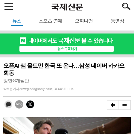
뉴스
스포츠·연예
오피니언
동영상
오픈AI 샘 올트먼 한국 또 온다…삼성 네이버 카카오
회동
방한 8개월만
박주현 기자 qkrwngus30@kookje.co.kr | 2026.06.11 11:14