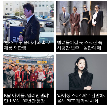
‘뺑소니 후 술타기 의혹’ 이
빨려들어갈 듯 스크린 속
재룡 재판행
시공간 변주…놀란의 메시
지는 ‘전쟁 속죄’
K팝 아이돌, '밀리언셀러'
‘라이징 스타’ 배우 김민하,
단 1.6%…30년간 등장
올해 BIFF 개막식 사회자
1182개팀 전수조사
확정