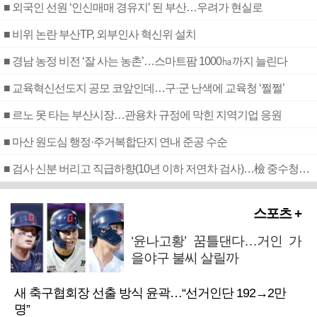
■ 외국인 선원 ‘인신매매 경유지’ 된 부산…우려가 현실로
■ 비위 논란 부산TP, 외부인사 혁신위 설치
■ 경남 농정 비전 ‘잘 사는 농촌’…스마트팜 1000㏊까지 늘린다
■ 교육혁신선도지 공모 코앞인데…구·군 난색에 교육청 ‘쩔쩔’
■ 르노 못 타는 부산시장…관용차 규정에 막힌 지역기업 응원
■ 마산 원도심 행정·주거복합단지 연내 준공 수순
■ 검사 신분 버리고 직급하향(10년 이하 저연차 검사)…檢 중수청행 기피
스포츠 +
‘윤나고황’ 꿈틀댄다…거인 가
을야구 불씨 살릴까
새 축구협회장 선출 방식 윤곽…“선거인단 192→2만
명”