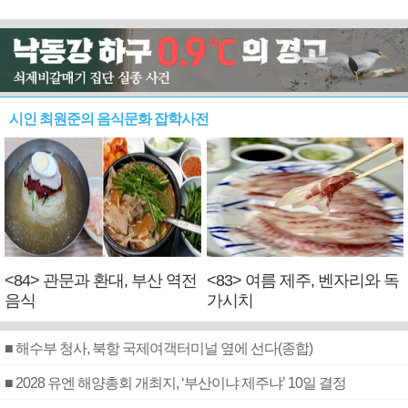
시인 최원준의 음식문화 잡학사전
<84> 관문과 환대, 부산 역전
<83> 여름 제주, 벤자리와 독
음식
가시치
■ 해수부 청사, 북항 국제여객터미널 옆에 선다(종합)
■ 2028 유엔 해양총회 개최지, ‘부산이냐 제주냐’ 10일 결정