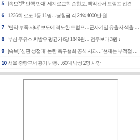
5
[속보]‘尹 탄핵 반대’ 세계로교회 손현보, 백악관서 트럼프 접견
6
1236회 로또 1등 11명…당첨금 각 24억4000만 원
7
‘탄약 부족 사태’ 보도에 격노한 트럼프…군사기밀 유출자 색출 지시
8
부산 주유소 휘발유 평균가 ℓ당 1849원… 전주보다 3원 ↓
9
[속보] ‘심판 성접대’ 논란 축구협회 공식 사과…“현재는 부적절 행위 없어”
10
서울 중랑구서 흉기 난동…60대 남성 2명 사망