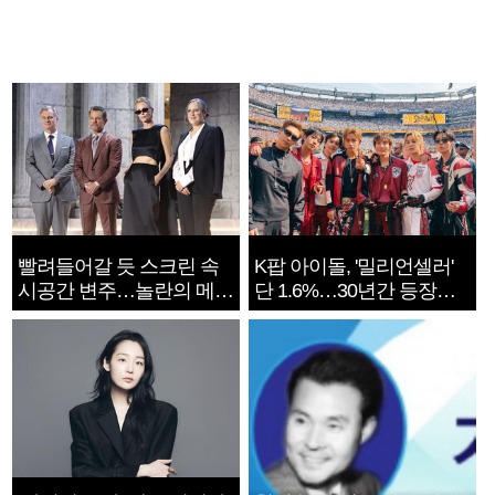
빨려들어갈 듯 스크린 속
K팝 아이돌, '밀리언셀러'
시공간 변주…놀란의 메시
단 1.6%…30년간 등장
지는 ‘전쟁 속죄’
1182개팀 전수조사