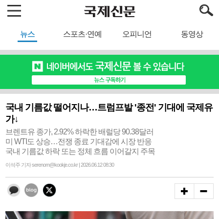
뉴스
스포츠·연예
오피니언
동영상
국내 기름값 떨어지나…트럼프발 '종전' 기대에 국제유
가↓
브렌트유 종가, 2.92% 하락한 배럴당 90.38달러
미 WTI도 상승…전쟁 종료 기대감에 시장 반응
국내 기름값 하락 또는 정체 흐름 이어갈지 주목
이석주 기자 serenom@kookje.co.kr | 2026.06.12 08:30