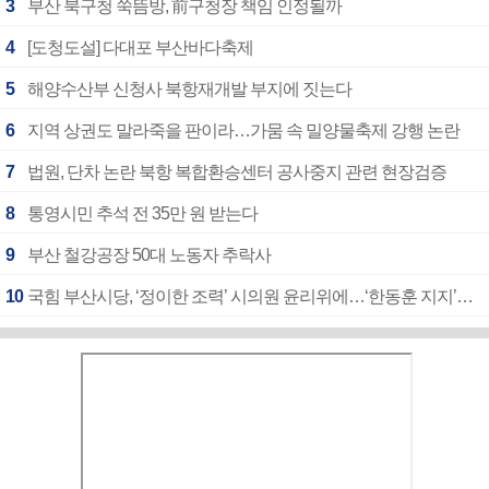
3
부산 북구청 쑥뜸방, 前구청장 책임 인정될까
4
[도청도설] 다대포 부산바다축제
5
해양수산부 신청사 북항재개발 부지에 짓는다
6
지역 상권도 말라죽을 판이라…가뭄 속 밀양물축제 강행 논란
7
법원, 단차 논란 북항 복합환승센터 공사중지 관련 현장검증
8
통영시민 추석 전 35만 원 받는다
9
부산 철강공장 50대 노동자 추락사
10
국힘 부산시당, ‘정이한 조력’ 시의원 윤리위에…‘한동훈 지지’도 신고접수