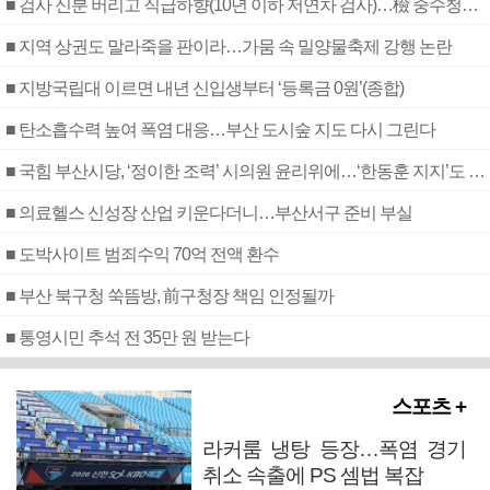
■ 검사 신분 버리고 직급하향(10년 이하 저연차 검사)…檢 중수청행 기피
■ 지역 상권도 말라죽을 판이라…가뭄 속 밀양물축제 강행 논란
■ 지방국립대 이르면 내년 신입생부터 ‘등록금 0원’(종합)
■ 탄소흡수력 높여 폭염 대응…부산 도시숲 지도 다시 그린다
■ 국힘 부산시당, ‘정이한 조력’ 시의원 윤리위에…‘한동훈 지지’도 신고접수
■ 의료헬스 신성장 산업 키운다더니…부산서구 준비 부실
■ 도박사이트 범죄수익 70억 전액 환수
■ 부산 북구청 쑥뜸방, 前구청장 책임 인정될까
■ 통영시민 추석 전 35만 원 받는다
스포츠 +
라커룸 냉탕 등장…폭염 경기
취소 속출에 PS 셈법 복잡