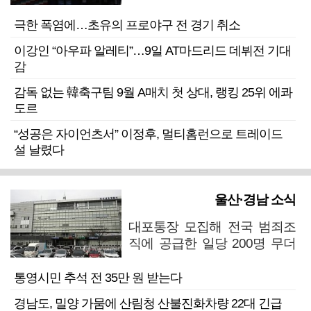
극한 폭염에…초유의 프로야구 전 경기 취소
이강인 “아우파 알레티”…9일 AT마드리드 데뷔전 기대
감
감독 없는 韓축구팀 9월 A매치 첫 상대, 랭킹 25위 에콰
도르
“성공은 자이언츠서” 이정후, 멀티홈런으로 트레이드
설 날렸다
울산·경남 소식
대포통장 모집해 전국 범죄조
직에 공급한 일당 200명 무더
기 검거
통영시민 추석 전 35만 원 받는다
경남도, 밀양 가뭄에 산림청 산불진화차량 22대 긴급