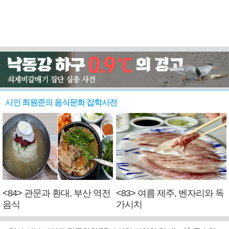
시인 최원준의 음식문화 잡학사전
<84> 관문과 환대, 부산 역전
<83> 여름 제주, 벤자리와 독
음식
가시치