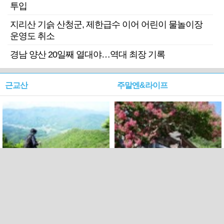
투입
지리산 기슭 산청군, 제한급수 이어 어린이 물놀이장
운영도 취소
경남 양산 20일째 열대야…역대 최장 기록
근교산
주말엔&라이프
근교산&그너머…상주·문경
폭염보다 더 뜨거워라…100
청화산~시루봉
일을 붉게 불태울 ‘선비정신’
피었네