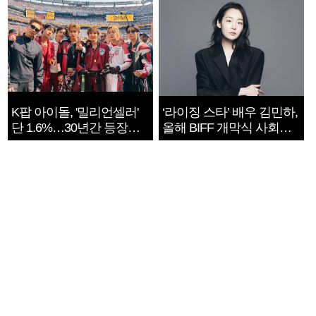
K팝 아이돌, '밀리언셀러'
‘라이징 스타’ 배우 김민하,
단 1.6%…30년간 등장
올해 BIFF 개막식 사회자
1182개팀 전수조사
확정