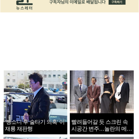
‘뺑소니 후 술타기 의혹’ 이
빨려들어갈 듯 스크린 속
재룡 재판행
시공간 변주…놀란의 메시
지는 ‘전쟁 속죄’