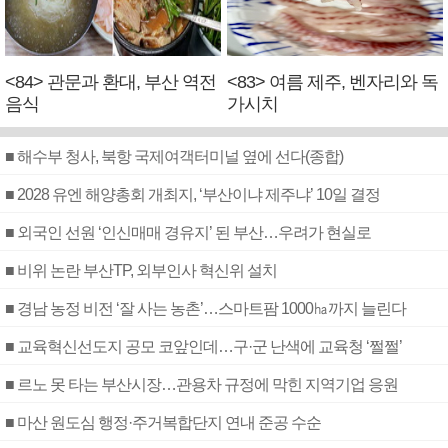
<84> 관문과 환대, 부산 역전
<83> 여름 제주, 벤자리와 독
음식
가시치
■ 해수부 청사, 북항 국제여객터미널 옆에 선다(종합)
■ 2028 유엔 해양총회 개최지, ‘부산이냐 제주냐’ 10일 결정
■ 외국인 선원 ‘인신매매 경유지’ 된 부산…우려가 현실로
■ 비위 논란 부산TP, 외부인사 혁신위 설치
■ 경남 농정 비전 ‘잘 사는 농촌’…스마트팜 1000㏊까지 늘린다
■ 교육혁신선도지 공모 코앞인데…구·군 난색에 교육청 ‘쩔쩔’
■ 르노 못 타는 부산시장…관용차 규정에 막힌 지역기업 응원
■ 마산 원도심 행정·주거복합단지 연내 준공 수순