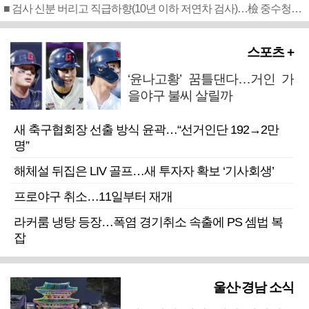
■ 검사 신분 버리고 직급하향(10년 이하 저연차 검사)…檢 중수청행 기피
스포츠 +
‘윤나고황’ 꿈틀댄다…거인 가
을야구 불씨 살릴까
새 축구협회장 선출 방식 윤곽…“선거인단 192→2만
명”
해체설 뒤집은 LIV 골프…새 투자자 확보 ‘기사회생’
프로야구 취소…11일부터 재개
라커룸 냉탕 등장…폭염 경기취소 속출에 PS 셈법 복
잡
울산·경남 소식