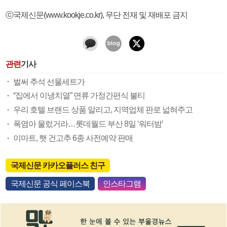
ⓒ국제신문(www.kookje.co.kr), 무단 전재 및 재배포 금지
관련
기사
벌써 추석 선물세트가
“집에서 이냉치열” 면류 가정간편식 불티
우리 호텔 브랜드 상품 알리고, 지역업체 판로 넓혀주고
폭염아 물렀거라…롯데월드 부산 8일 ‘워터밤’
이마트, 햇 건고추 6종 사전예약 판매
국제신문 카카오플러스 친구
국제신문 공식 페이스북
인스타그램