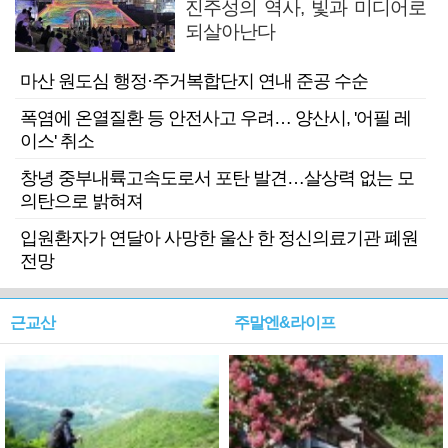
진주성의 역사, 빛과 미디어로
되살아난다
마산 원도심 행정·주거복합단지 연내 준공 수순
폭염에 온열질환 등 안전사고 우려… 양산시, '어필 레
이스' 취소
창녕 중부내륙고속도로서 포탄 발견…살상력 없는 모
의탄으로 밝혀져
입원환자가 연달아 사망한 울산 한 정신의료기관 폐원
전망
근교산
주말엔&라이프