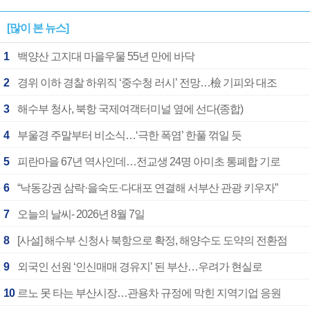
[많이 본 뉴스]
1
백양산 고지대 마을우물 55년 만에 바닥
2
경위 이하 경찰 하위직 ‘중수청 러시’ 전망…檢 기피와 대조
3
해수부 청사, 북항 국제여객터미널 옆에 선다(종합)
4
부울경 주말부터 비소식…‘극한 폭염’ 한풀 꺾일 듯
5
피란마을 67년 역사인데…전교생 24명 아미초 통폐합 기로
6
“낙동강권 삼락·을숙도·다대포 연결해 서부산 관광 키우자”
7
오늘의 날씨- 2026년 8월 7일
8
[사설] 해수부 신청사 북항으로 확정, 해양수도 도약의 전환점
9
외국인 선원 ‘인신매매 경유지’ 된 부산…우려가 현실로
10
르노 못 타는 부산시장…관용차 규정에 막힌 지역기업 응원