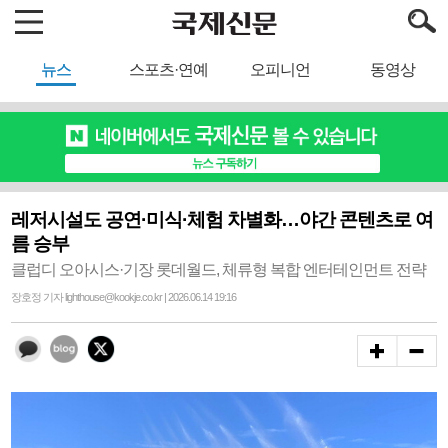
뉴스
스포츠·연예
오피니언
동영상
레저시설도 공연·미식·체험 차별화…야간 콘텐츠로 여
름 승부
클럽디 오아시스·기장 롯데월드, 체류형 복합 엔터테인먼트 전략
장호정 기자 lighthouse@kookje.co.kr | 2026.06.14 19:16