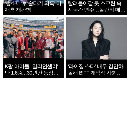
‘뺑소니 후 술타기 의혹’ 이
빨려들어갈 듯 스크린 속
재룡 재판행
시공간 변주…놀란의 메시
지는 ‘전쟁 속죄’
K팝 아이돌, '밀리언셀러'
‘라이징 스타’ 배우 김민하,
단 1.6%…30년간 등장
올해 BIFF 개막식 사회자
1182개팀 전수조사
확정