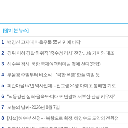
[많이 본 뉴스]
1
백양산 고지대 마을우물 55년 만에 바닥
2
경위 이하 경찰 하위직 ‘중수청 러시’ 전망…檢 기피와 대조
3
해수부 청사, 북항 국제여객터미널 옆에 선다(종합)
4
부울경 주말부터 비소식…‘극한 폭염’ 한풀 꺾일 듯
5
피란마을 67년 역사인데…전교생 24명 아미초 통폐합 기로
6
“낙동강권 삼락·을숙도·다대포 연결해 서부산 관광 키우자”
7
오늘의 날씨- 2026년 8월 7일
8
[사설] 해수부 신청사 북항으로 확정, 해양수도 도약의 전환점