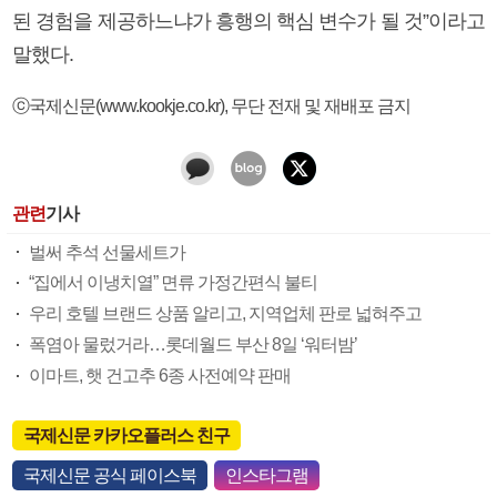
된 경험을 제공하느냐가 흥행의 핵심 변수가 될 것”이라고
말했다.
ⓒ국제신문(www.kookje.co.kr), 무단 전재 및 재배포 금지
관련
기사
벌써 추석 선물세트가
“집에서 이냉치열” 면류 가정간편식 불티
우리 호텔 브랜드 상품 알리고, 지역업체 판로 넓혀주고
폭염아 물렀거라…롯데월드 부산 8일 ‘워터밤’
이마트, 햇 건고추 6종 사전예약 판매
국제신문 카카오플러스 친구
국제신문 공식 페이스북
인스타그램