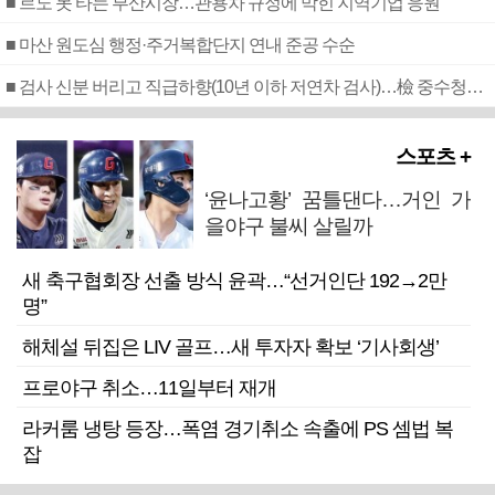
■ 르노 못 타는 부산시장…관용차 규정에 막힌 지역기업 응원
■ 마산 원도심 행정·주거복합단지 연내 준공 수순
■ 검사 신분 버리고 직급하향(10년 이하 저연차 검사)…檢 중수청행 기피
스포츠 +
‘윤나고황’ 꿈틀댄다…거인 가
을야구 불씨 살릴까
새 축구협회장 선출 방식 윤곽…“선거인단 192→2만
명”
해체설 뒤집은 LIV 골프…새 투자자 확보 ‘기사회생’
프로야구 취소…11일부터 재개
라커룸 냉탕 등장…폭염 경기취소 속출에 PS 셈법 복
잡