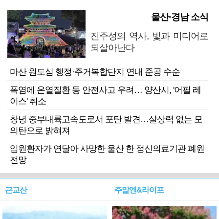
울산·경남 소식
진주성의 역사, 빛과 미디어로
되살아난다
마산 원도심 행정·주거복합단지 연내 준공 수순
폭염에 온열질환 등 안전사고 우려… 양산시, '어필 레
이스' 취소
창녕 중부내륙고속도로서 포탄 발견…살상력 없는 모
의탄으로 밝혀져
입원환자가 연달아 사망한 울산 한 정신의료기관 폐원
전망
근교산
주말엔&라이프