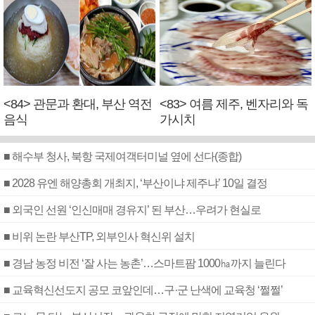
<84> 관문과 환대, 부산 역전
<83> 여름 제주, 벤자리와 독
음식
가시치
■ 해수부 청사, 북항 국제여객터미널 옆에 선다(종합)
■ 2028 유엔 해양총회 개최지, ‘부산이냐 제주냐’ 10일 결정
■ 외국인 선원 ‘인신매매 경유지’ 된 부산…우려가 현실로
■ 비위 논란 부산TP, 외부인사 혁신위 설치
■ 경남 농정 비전 ‘잘 사는 농촌’…스마트팜 1000㏊까지 늘린다
■ 교육혁신선도지 공모 코앞인데…구·군 난색에 교육청 ‘쩔쩔’