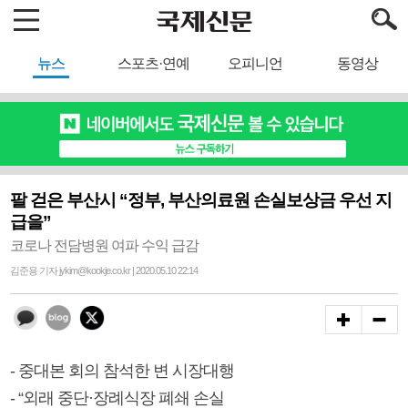
뉴스
스포츠·연예
오피니언
동영상
팔 걷은 부산시 “정부, 부산의료원 손실보상금 우선 지
급을”
코로나 전담병원 여파 수익 급감
김준용 기자 jykim@kookje.co.kr | 2020.05.10 22:14
- 중대본 회의 참석한 변 시장대행
- “외래 중단·장례식장 폐쇄 손실