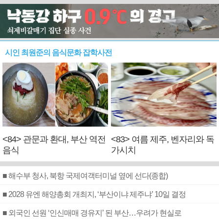
시인 최원준의 음식문화 잡학사전
<84> 관문과 환대, 부산 역전
<83> 여름 제주, 벤자리와 독
음식
가시치
■ 해수부 청사, 북항 국제여객터미널 옆에 선다(종합)
■ 2028 유엔 해양총회 개최지, ‘부산이냐 제주냐’ 10일 결정
■ 외국인 선원 ‘인신매매 경유지’ 된 부산…우려가 현실로