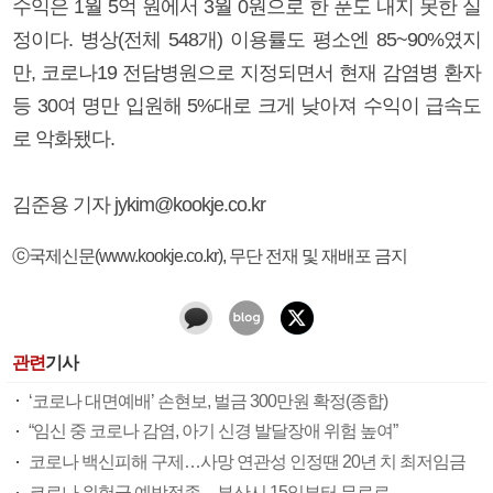
수익은 1월 5억 원에서 3월 0원으로 한 푼도 내지 못한 실
정이다. 병상(전체 548개) 이용률도 평소엔 85~90%였지
만, 코로나19 전담병원으로 지정되면서 현재 감염병 환자
등 30여 명만 입원해 5%대로 크게 낮아져 수익이 급속도
로 악화됐다.
김준용 기자 jykim@kookje.co.kr
ⓒ국제신문(www.kookje.co.kr), 무단 전재 및 재배포 금지
관련
기사
‘코로나 대면예배’ 손현보, 벌금 300만원 확정(종합)
“임신 중 코로나 감염, 아기 신경 발달장애 위험 높여”
코로나 백신피해 구제…사망 연관성 인정땐 20년 치 최저임금
코로나 위험군 예방접종…부산시 15일부터 무료로