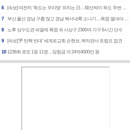
6
[속보] 여전히 ‘독도는 우리땅’ 외치는 日…韓선박이 독도 주변 해양조사 활동하자 반발
7
부산 울산 경남 구름 많고 경남 북서내륙 소나기…폭염·열대야 계속
8
노후 상수도관 파열에 폭염 속 사상구 2300여 가구 6시간 단수
9
[속보]‘尹 탄핵 반대’ 세계로교회 손현보, 백악관서 트럼프 접견
10
1236회 로또 1등 11명…당첨금 각 24억4000만 원