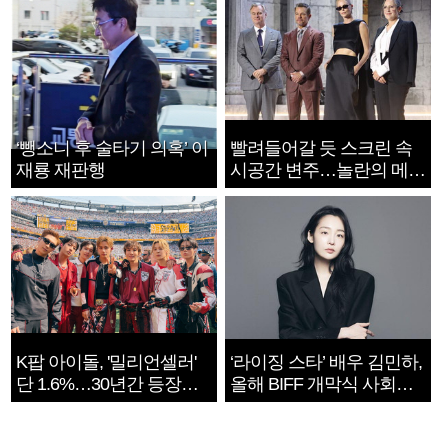
‘뺑소니 후 술타기 의혹’ 이
빨려들어갈 듯 스크린 속
재룡 재판행
시공간 변주…놀란의 메시
지는 ‘전쟁 속죄’
K팝 아이돌, '밀리언셀러'
‘라이징 스타’ 배우 김민하,
단 1.6%…30년간 등장
올해 BIFF 개막식 사회자
1182개팀 전수조사
확정