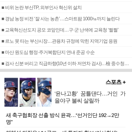
■ 비위 논란 부산TP, 외부인사 혁신위 설치
■ 경남 농정 비전 ‘잘 사는 농촌’…스마트팜 1000㏊까지 늘린다
■ 교육혁신선도지 공모 코앞인데…구·군 난색에 교육청 ‘쩔쩔’
■ 르노 못 타는 부산시장…관용차 규정에 막힌 지역기업 응원
■ 마산 원도심 행정·주거복합단지 연내 준공 수순
■ 검사 신분 버리고 직급하향(10년 이하 저연차 검사)…檢 중수청행 기피
스포츠 +
‘윤나고황’ 꿈틀댄다…거인 가
을야구 불씨 살릴까
새 축구협회장 선출 방식 윤곽…“선거인단 192→2만
명”