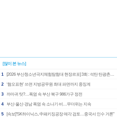
[많이 본 뉴스]
1
[2026 부산청소년극지체험탐험대 현장르포] 3회 : 석탄 탄광촌에서 북극 연구의 중심지로
2
‘혐오표현’ 쓰면 지방공무원 최대 파면까지 중징계
3
까마귀 탓?…폭염 속 부산 북구 986가구 정전
4
부산·울산·경남 폭염 속 소나기·비…무더위는 지속
5
[속보]“SK하이닉스, 中패키징공장 매각 검토…중국서 인수 거론”