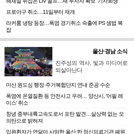
해체설 뒤집은 LIV 골프…새 투자자 확보 ‘기사회생’
프로야구 취소…11일부터 재개
라커룸 냉탕 등장…폭염 경기취소 속출에 PS 셈법 복
잡
울산·경남 소식
진주성의 역사, 빛과 미디어로
되살아난다
마산 원도심 행정·주거복합단지 연내 준공 수순
폭염에 온열질환 등 안전사고 우려… 양산시, '어필 레
이스' 취소
창녕 중부내륙고속도로서 포탄 발견…살상력 없는 모
의탄으로 밝혀져
입원환자가 연달아 사망한 울산 한 정신의료기관 폐원