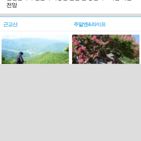
전망
근교산
주말엔&라이프
근교산&그너머…상주·문경
폭염보다 더 뜨거워라…100
청화산~시루봉
일을 붉게 불태울 ‘선비정신’
피었네
PC버전
엑스
페이스북
Copyright ⓒ 2015 All rights reserved by 국제신문