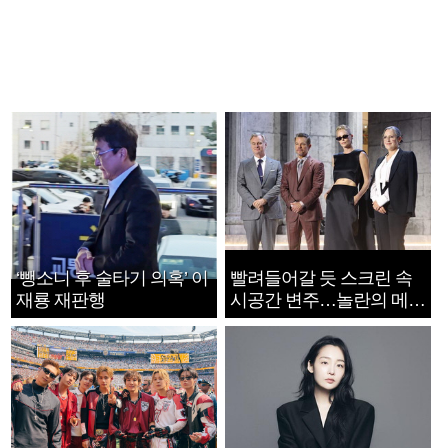
‘뺑소니 후 술타기 의혹’ 이
빨려들어갈 듯 스크린 속
재룡 재판행
시공간 변주…놀란의 메시
지는 ‘전쟁 속죄’