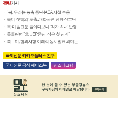
관련
기사
"북, 우라늄 농축 중단·IAEA 사찰 수용"
북미 '첫합의' 도출..대화국면 전환 신호탄
북·미 발표문 들여다보니 `각자 속내' 반영
美클린턴 "北 UEP중단, 작은 첫 단계"
북ㆍ미, 합의사항 이례적 동시발표 의미는
국제신문 카카오플러스 친구
국제신문 공식 페이스북
인스타그램