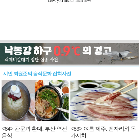
시인 최원준의 음식문화 잡학사전
<84> 관문과 환대, 부산 역전
<83> 여름 제주, 벤자리와 독
음식
가시치