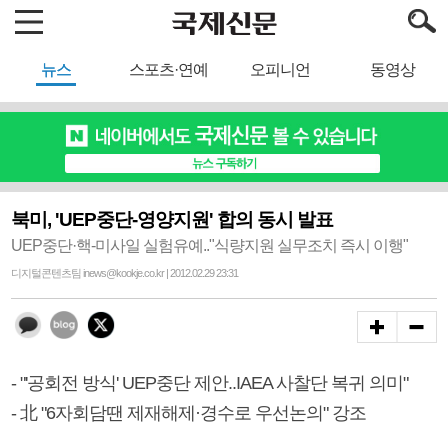
뉴스
스포츠·연예
오피니언
동영상
북미, 'UEP중단-영양지원' 합의 동시 발표
UEP중단·핵-미사일 실험유예.."식량지원 실무조치 즉시 이행"
디지털콘텐츠팀 inews@kookje.co.kr | 2012.02.29 23:31
- "'공회전 방식' UEP중단 제안..IAEA 사찰단 복귀 의미"
- 北 "6자회담땐 제재해제·경수로 우선논의" 강조