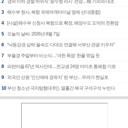
2
경위 이하 경찰 하위직 ‘중수청 러시’ 전망…檢 기피와 대조
3
해수부 청사, 북항 국제여객터미널 옆에 선다(종합)
4
[사설] 해수부 신청사 북항으로 확정, 해양수도 도약의 전환점
5
오늘의 날씨- 2026년 8월 7일
6
“낙동강권 삼락·을숙도·다대포 연결해 서부산 관광 키우자”
7
부울경 주말부터 비소식…‘극한 폭염’ 한풀 꺾일 듯
8
피란마을 67년 역사인데…전교생 24명 아미초 통폐합 기로
9
외국인 선원 ‘인신매매 경유지’ 된 부산…우려가 현실로
10
부산 청소년 극지탐험대 8인, 열흘간 북극 구석구석 누빈다