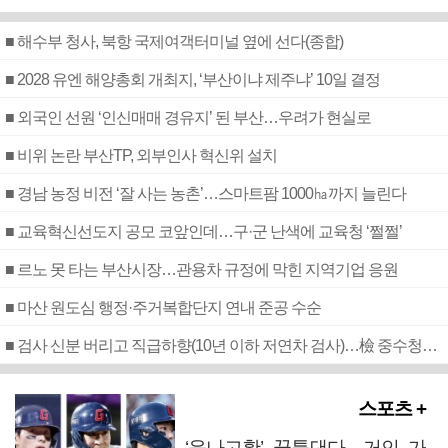
■ 해수부 청사, 북항 국제여객터미널 옆에 선다(종합)
■ 2028 유엔 해양총회 개최지, ‘부산이냐 제주냐’ 10일 결정
■ 외국인 선원 ‘인신매매 경유지’ 된 부산…우려가 현실로
■ 비위 논란 부산TP, 외부인사 혁신위 설치
■ 경남 농정 비전 ‘잘 사는 농촌’…스마트팜 1000㏊까지 늘린다
■ 교육혁신선도지 공모 코앞인데…구·군 난색에 교육청 ‘쩔쩔’
■ 르노 못 타는 부산시장…관용차 규정에 막힌 지역기업 응원
■ 마산 원도심 행정·주거복합단지 연내 준공 수순
■ 검사 신분 버리고 직급하향(10년 이하 저연차 검사)…檢 중수청행 기피
스포츠 +
‘윤나고황’ 꿈틀댄다…거인 가