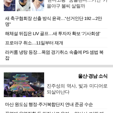
을야구 불씨 살릴까
새 축구협회장 선출 방식 윤곽…“선거인단 192→2만
명”
해체설 뒤집은 LIV 골프…새 투자자 확보 ‘기사회생’
프로야구 취소…11일부터 재개
라커룸 냉탕 등장…폭염 경기취소 속출에 PS 셈법 복
잡
울산·경남 소식
진주성의 역사, 빛과 미디어로
되살아난다
마산 원도심 행정·주거복합단지 연내 준공 수순