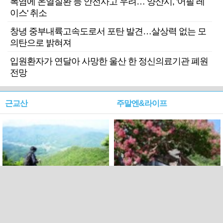
폭염에 온열질환 등 안전사고 우려… 양산시, '어필 레
이스' 취소
창녕 중부내륙고속도로서 포탄 발견…살상력 없는 모
의탄으로 밝혀져
입원환자가 연달아 사망한 울산 한 정신의료기관 폐원
전망
근교산
주말엔&라이프
근교산&그너머…상주·문경
폭염보다 더 뜨거워라…100
청화산~시루봉
일을 붉게 불태울 ‘선비정신’
피었네