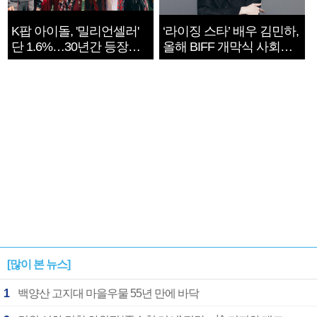
K팝 아이돌, '밀리언셀러'
‘라이징 스타’ 배우 김민하,
단 1.6%…30년간 등장
올해 BIFF 개막식 사회자
1182개팀 전수조사
확정
[많이 본 뉴스]
1
백양산 고지대 마을우물 55년 만에 바닥