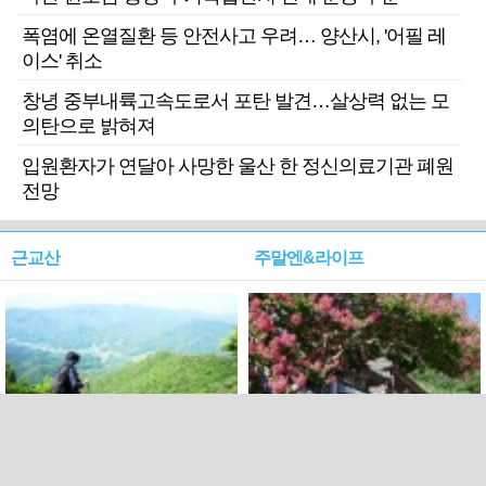
폭염에 온열질환 등 안전사고 우려… 양산시, '어필 레
이스' 취소
창녕 중부내륙고속도로서 포탄 발견…살상력 없는 모
의탄으로 밝혀져
입원환자가 연달아 사망한 울산 한 정신의료기관 폐원
전망
근교산
주말엔&라이프
근교산&그너머…상주·문경
폭염보다 더 뜨거워라…100