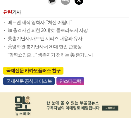
관련
기사
배트맨 제작 영화사, "처신 어렵네"
加 총격사건 피한 20대女, 콜로라도서 사망
美총기난사, 배트맨 시리즈 내용과 유사
美영화관 총기난사서 20대 한인 관통상
"깜짝쇼인줄…" 생존자가 전하는 美 총기난사
국제신문 카카오플러스 친구
국제신문 공식 페이스북
인스타그램