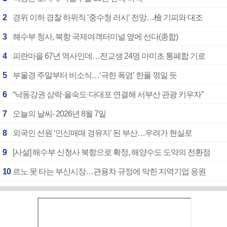
2
경위 이하 경찰 하위직 ‘중수청 러시’ 전망…檢 기피와 대조
3
해수부 청사, 북항 국제여객터미널 옆에 선다(종합)
4
피란마을 67년 역사인데…전교생 24명 아미초 통폐합 기로
5
부울경 주말부터 비소식…‘극한 폭염’ 한풀 꺾일 듯
6
“낙동강권 삼락·을숙도·다대포 연결해 서부산 관광 키우자”
7
오늘의 날씨- 2026년 8월 7일
8
외국인 선원 ‘인신매매 경유지’ 된 부산…우려가 현실로
9
[사설] 해수부 신청사 북항으로 확정, 해양수도 도약의 전환점
10
르노 못 타는 부산시장…관용차 규정에 막힌 지역기업 응원