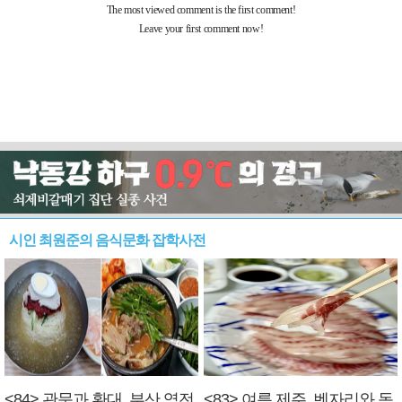
시인 최원준의 음식문화 잡학사전
<84> 관문과 환대, 부산 역전
<83> 여름 제주, 벤자리와 독