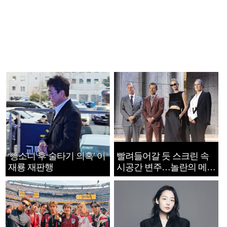
‘뺑소니 후 술타기 의혹’ 이
빨려들어갈 듯 스크린 속
재룡 재판행
시공간 변주…놀란의 메시
지는 ‘전쟁 속죄’