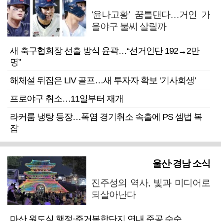
‘윤나고황’ 꿈틀댄다…거인 가
을야구 불씨 살릴까
새 축구협회장 선출 방식 윤곽…“선거인단 192→2만
명”
해체설 뒤집은 LIV 골프…새 투자자 확보 ‘기사회생’
프로야구 취소…11일부터 재개
라커룸 냉탕 등장…폭염 경기취소 속출에 PS 셈법 복
잡
울산·경남 소식
진주성의 역사, 빛과 미디어로
되살아난다
마산 원도심 행정·주거복합단지 연내 준공 수순