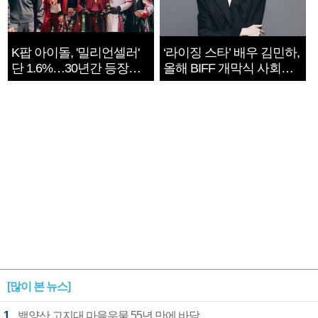
K팝 아이돌, '밀리언셀러'
‘라이징 스타’ 배우 김민하,
단 1.6%…30년간 등장
올해 BIFF 개막식 사회자
1182개팀 전수조사
확정
[많이 본 뉴스]
1
백양산 고지대 마을우물 55년 만에 바닥