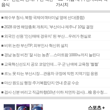
음식
가시치
■ 해수부 청사, 북항 국제여객터미널 옆에 선다(종합)
■ 2028 유엔 해양총회 개최지, ‘부산이냐 제주냐’ 10일 결정
■ 외국인 선원 ‘인신매매 경유지’ 된 부산…우려가 현실로
■ 비위 논란 부산TP, 외부인사 혁신위 설치
■ 경남 농정 비전 ‘잘 사는 농촌’…스마트팜 1000㏊까지 늘린다
■ 교육혁신선도지 공모 코앞인데…구·군 난색에 교육청 ‘쩔쩔’
■ 르노 못 타는 부산시장…관용차 규정에 막힌 지역기업 응원
■ 마산 원도심 행정·주거복합단지 연내 준공 수순
■ 검사 신분 버리고 직급하향(10년 이하 저연차 검사)…檢 중수청행 기피
스포츠 +