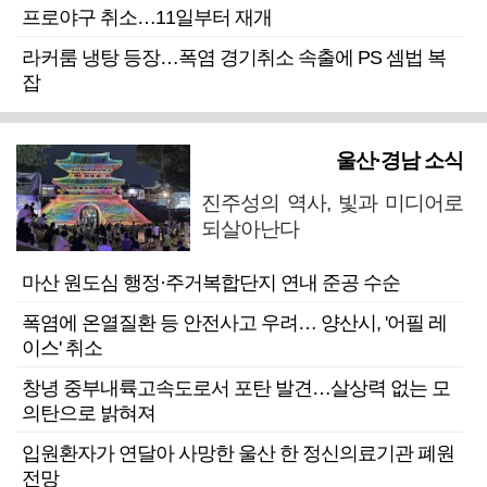
프로야구 취소…11일부터 재개
라커룸 냉탕 등장…폭염 경기취소 속출에 PS 셈법 복
잡
울산·경남 소식
진주성의 역사, 빛과 미디어로
되살아난다
마산 원도심 행정·주거복합단지 연내 준공 수순
폭염에 온열질환 등 안전사고 우려… 양산시, '어필 레
이스' 취소
창녕 중부내륙고속도로서 포탄 발견…살상력 없는 모
의탄으로 밝혀져
입원환자가 연달아 사망한 울산 한 정신의료기관 폐원
전망