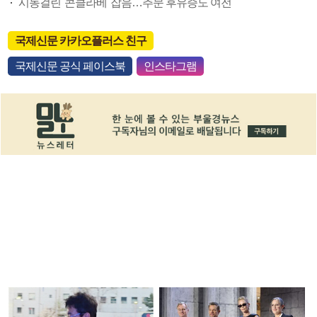
시동걸린 '콘클라베' 잡음…추문 후유증도 여전
국제신문 카카오플러스 친구
국제신문 공식 페이스북
인스타그램