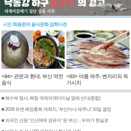
시인 최원준의 음식문화 잡학사전
<84> 관문과 환대, 부산 역전
<83> 여름 제주, 벤자리와 독
음식
가시치
■ 해수부 청사, 북항 국제여객터미널 옆에 선다(종합)
■ 2028 유엔 해양총회 개최지, ‘부산이냐 제주냐’ 10일 결정
■ 외국인 선원 ‘인신매매 경유지’ 된 부산…우려가 현실로