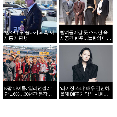
‘뺑소니 후 술타기 의혹’ 이
빨려들어갈 듯 스크린 속
재룡 재판행
시공간 변주…놀란의 메시
지는 ‘전쟁 속죄’
K팝 아이돌, '밀리언셀러'
‘라이징 스타’ 배우 김민하,
단 1.6%…30년간 등장
올해 BIFF 개막식 사회자
1182개팀 전수조사
확정