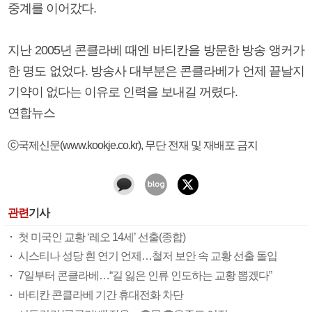
중계를 이어갔다.
지난 2005년 콘클라베 때엔 바티칸을 방문한 방송 앵커가
한 명도 없었다. 방송사 대부분은 콘클라베가 언제 끝날지
기약이 없다는 이유로 인력을 보내길 꺼렸다.
연합뉴스
ⓒ국제신문(www.kookje.co.kr), 무단 전재 및 재배포 금지
관련
기사
첫 미국인 교황 ‘레오 14세’ 선출(종합)
시스티나 성당 흰 연기 언제…철저 보안 속 교황 선출 돌입
7일부터 콘클라베…“길 잃은 인류 인도하는 교황 뽑겠다”
바티칸 콘클라베 기간 휴대전화 차단