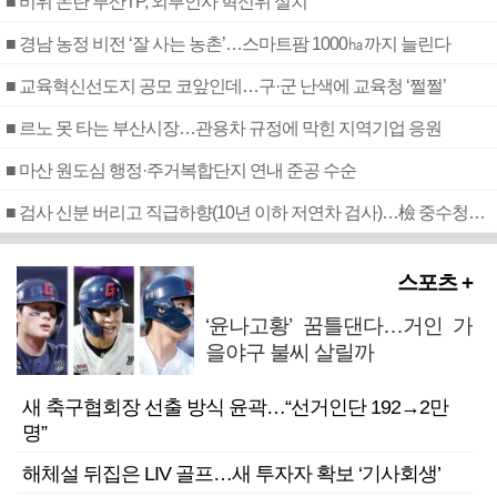
■ 비위 논란 부산TP, 외부인사 혁신위 설치
■ 경남 농정 비전 ‘잘 사는 농촌’…스마트팜 1000㏊까지 늘린다
■ 교육혁신선도지 공모 코앞인데…구·군 난색에 교육청 ‘쩔쩔’
■ 르노 못 타는 부산시장…관용차 규정에 막힌 지역기업 응원
■ 마산 원도심 행정·주거복합단지 연내 준공 수순
■ 검사 신분 버리고 직급하향(10년 이하 저연차 검사)…檢 중수청행 기피
스포츠 +
‘윤나고황’ 꿈틀댄다…거인 가
을야구 불씨 살릴까
새 축구협회장 선출 방식 윤곽…“선거인단 192→2만
명”
해체설 뒤집은 LIV 골프…새 투자자 확보 ‘기사회생’