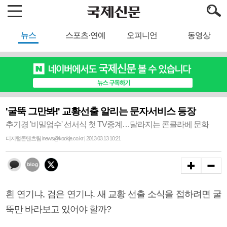
뉴스
스포츠·연예
오피니언
동영상
'굴뚝 그만봐!' 교황선출 알리는 문자서비스 등장
추기경 '비밀엄수' 선서식 첫 TV중계…달라지는 콘클라베 문화
디지털콘텐츠팀 inews@kookje.co.kr | 2013.03.13 10:21
흰 연기냐, 검은 연기냐. 새 교황 선출 소식을 접하려면 굴
뚝만 바라보고 있어야 할까?