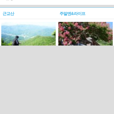
근교산
주말엔&라이프
근교산&그너머…상주·문경
폭염보다 더 뜨거워라…100
청화산~시루봉
일을 붉게 불태울 ‘선비정신’
피었네
PC버전
엑스
페이스북
Copyright ⓒ 2015 All rights reserved by 국제신문