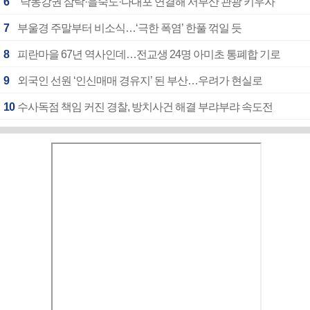
6
“낙동강권 삼락·을숙도·다대포 연결해 서부산 관광 키우자”
7
부울경 주말부터 비소식…‘극한 폭염’ 한풀 꺾일 듯
8
피란마을 67년 역사인데…전교생 24명 아미초 통폐합 기로
9
외국인 선원 ‘인신매매 경유지’ 된 부산…우려가 현실로
10
수사독점 책임 커진 경찰, 방치사건 해결 부랴부랴 속도전