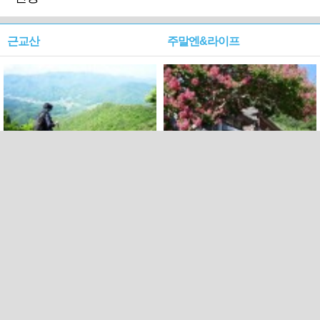
근교산
주말엔&라이프
근교산&그너머…상주·문경
폭염보다 더 뜨거워라…100
청화산~시루봉
일을 붉게 불태울 ‘선비정신’
피었네
PC버전
엑스
페이스북
Copyright ⓒ 2015 All rights reserved by 국제신문