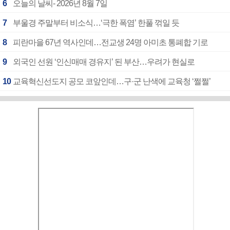
6
오늘의 날씨- 2026년 8월 7일
7
부울경 주말부터 비소식…‘극한 폭염’ 한풀 꺾일 듯
8
피란마을 67년 역사인데…전교생 24명 아미초 통폐합 기로
9
외국인 선원 ‘인신매매 경유지’ 된 부산…우려가 현실로
10
교육혁신선도지 공모 코앞인데…구·군 난색에 교육청 ‘쩔쩔’