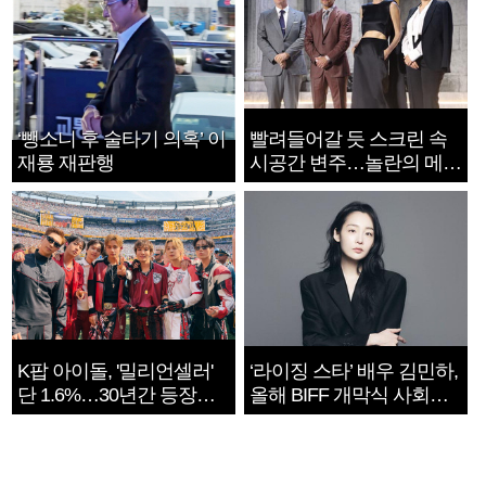
‘뺑소니 후 술타기 의혹’ 이
빨려들어갈 듯 스크린 속
재룡 재판행
시공간 변주…놀란의 메시
지는 ‘전쟁 속죄’
K팝 아이돌, '밀리언셀러'
‘라이징 스타’ 배우 김민하,
단 1.6%…30년간 등장
올해 BIFF 개막식 사회자
1182개팀 전수조사
확정