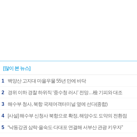
[많이 본 뉴스]
1
백양산 고지대 마을우물 55년 만에 바닥
2
경위 이하 경찰 하위직 ‘중수청 러시’ 전망…檢 기피와 대조
3
해수부 청사, 북항 국제여객터미널 옆에 선다(종합)
4
[사설] 해수부 신청사 북항으로 확정, 해양수도 도약의 전환점
5
“낙동강권 삼락·을숙도·다대포 연결해 서부산 관광 키우자”