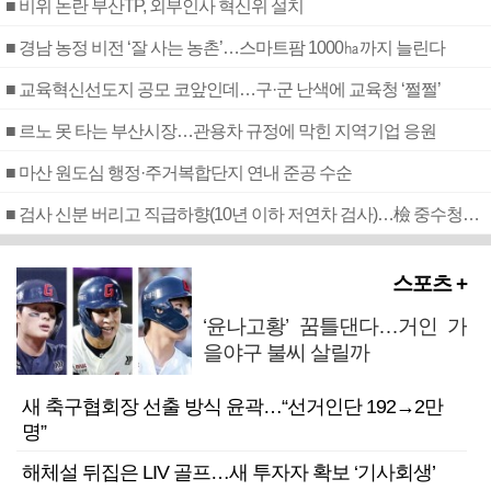
■ 비위 논란 부산TP, 외부인사 혁신위 설치
■ 경남 농정 비전 ‘잘 사는 농촌’…스마트팜 1000㏊까지 늘린다
■ 교육혁신선도지 공모 코앞인데…구·군 난색에 교육청 ‘쩔쩔’
■ 르노 못 타는 부산시장…관용차 규정에 막힌 지역기업 응원
■ 마산 원도심 행정·주거복합단지 연내 준공 수순
■ 검사 신분 버리고 직급하향(10년 이하 저연차 검사)…檢 중수청행 기피
스포츠 +
‘윤나고황’ 꿈틀댄다…거인 가
을야구 불씨 살릴까
새 축구협회장 선출 방식 윤곽…“선거인단 192→2만
명”
해체설 뒤집은 LIV 골프…새 투자자 확보 ‘기사회생’