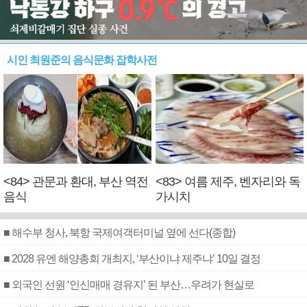
시인 최원준의 음식문화 잡학사전
<84> 관문과 환대, 부산 역전
<83> 여름 제주, 벤자리와 독
음식
가시치
■ 해수부 청사, 북항 국제여객터미널 옆에 선다(종합)
■ 2028 유엔 해양총회 개최지, ‘부산이냐 제주냐’ 10일 결정
■ 외국인 선원 ‘인신매매 경유지’ 된 부산…우려가 현실로