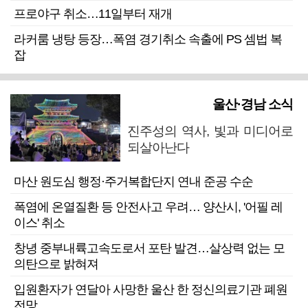
프로야구 취소…11일부터 재개
라커룸 냉탕 등장…폭염 경기취소 속출에 PS 셈법 복
잡
울산·경남 소식
진주성의 역사, 빛과 미디어로
되살아난다
마산 원도심 행정·주거복합단지 연내 준공 수순
폭염에 온열질환 등 안전사고 우려… 양산시, '어필 레
이스' 취소
창녕 중부내륙고속도로서 포탄 발견…살상력 없는 모
의탄으로 밝혀져
입원환자가 연달아 사망한 울산 한 정신의료기관 폐원
전망