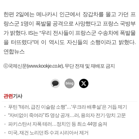
한편 2일에는 메나카시 인근에서 장갑차를 몰고 가던 프
랑스군 1명이 폭발물 공격으로 사망했다고 프랑스 국방부
가 밝혔다. IS는 “우리 전사들이 프랑스군 수송차에 폭발물
을 터뜨렸다”며 이 역시도 자신들의 소행이라고 밝혔다.
연합뉴스
ⓒ국제신문(www.kookje.co.kr), 무단 전재 및 재배포 금지
관련
기사
푸틴 “테러, 급진 이슬람 소행”…‘우크라 배후설’은 거듭 제기
“자비없이 죽여라” IS 영상 공개…러, 용의자 전기·망치 고문
파키스탄서 자폭 테러…정치인 등 최소 44명 숨져
미국, 재건 노리던 IS 수괴 시리아서 제거