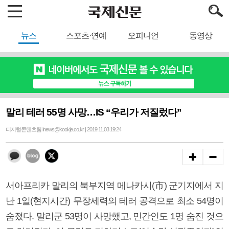
뉴스
스포츠·연예
오피니언
동영상
말리 테러 55명 사망…IS “우리가 저질렀다”
디지털콘텐츠팀 inews@kookje.co.kr | 2019.11.03 19:24
서아프리카 말리의 북부지역 메나카시(市) 군기지에서 지
난 1일(현지시간) 무장세력의 테러 공격으로 최소 54명이
숨졌다. 말리군 53명이 사망했고, 민간인도 1명 숨진 것으