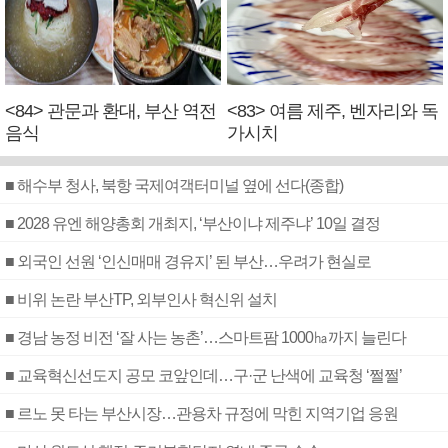
<84> 관문과 환대, 부산 역전
<83> 여름 제주, 벤자리와 독
음식
가시치
■ 해수부 청사, 북항 국제여객터미널 옆에 선다(종합)
■ 2028 유엔 해양총회 개최지, ‘부산이냐 제주냐’ 10일 결정
■ 외국인 선원 ‘인신매매 경유지’ 된 부산…우려가 현실로
■ 비위 논란 부산TP, 외부인사 혁신위 설치
■ 경남 농정 비전 ‘잘 사는 농촌’…스마트팜 1000㏊까지 늘린다
■ 교육혁신선도지 공모 코앞인데…구·군 난색에 교육청 ‘쩔쩔’
■ 르노 못 타는 부산시장…관용차 규정에 막힌 지역기업 응원