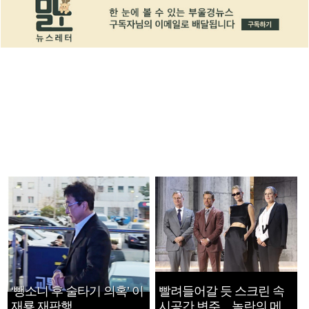
‘뺑소니 후 술타기 의혹’ 이
빨려들어갈 듯 스크린 속
재룡 재판행
시공간 변주…놀란의 메시