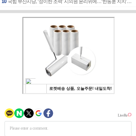
10
국힘 부산시당, ‘정이한 조력’ 시의원 윤리위에…‘한동훈 지지’도 신고접수