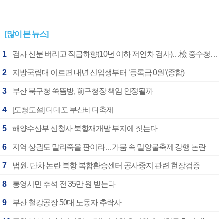
[많이 본 뉴스]
1
검사 신분 버리고 직급하향(10년 이하 저연차 검사)…檢 중수청행 기피
2
지방국립대 이르면 내년 신입생부터 ‘등록금 0원’(종합)
3
부산 북구청 쑥뜸방, 前구청장 책임 인정될까
4
[도청도설] 다대포 부산바다축제
5
해양수산부 신청사 북항재개발 부지에 짓는다
6
지역 상권도 말라죽을 판이라…가뭄 속 밀양물축제 강행 논란
7
법원, 단차 논란 북항 복합환승센터 공사중지 관련 현장검증
8
통영시민 추석 전 35만 원 받는다
9
부산 철강공장 50대 노동자 추락사