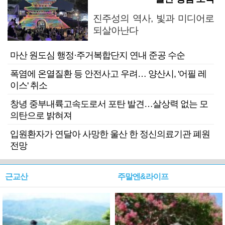
진주성의 역사, 빛과 미디어로
되살아난다
마산 원도심 행정·주거복합단지 연내 준공 수순
폭염에 온열질환 등 안전사고 우려… 양산시, '어필 레
이스' 취소
창녕 중부내륙고속도로서 포탄 발견…살상력 없는 모
의탄으로 밝혀져
입원환자가 연달아 사망한 울산 한 정신의료기관 폐원
전망
근교산
주말엔&라이프