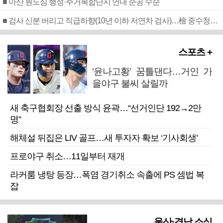
■ 마산 원도심 행정·주거복합단지 연내 준공 수순
■ 검사 신분 버리고 직급하향(10년 이하 저연차 검사)…檢 중수청행 기피
스포츠 +
‘윤나고황’ 꿈틀댄다…거인 가
을야구 불씨 살릴까
새 축구협회장 선출 방식 윤곽…“선거인단 192→2만
명”
해체설 뒤집은 LIV 골프…새 투자자 확보 ‘기사회생’
프로야구 취소…11일부터 재개
라커룸 냉탕 등장…폭염 경기취소 속출에 PS 셈법 복
잡
울산·경남 소식