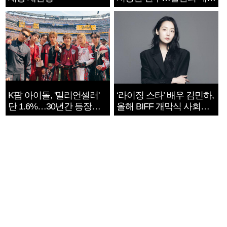
지는 ‘전쟁 속죄’
K팝 아이돌, '밀리언셀러'
‘라이징 스타’ 배우 김민하,
단 1.6%…30년간 등장
올해 BIFF 개막식 사회자
1182개팀 전수조사
확정