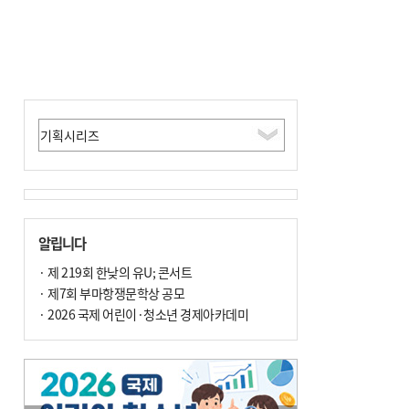
알립니다
· 제 219회 한낮의 유U; 콘서트
· 제7회 부마항쟁문학상 공모
· 2026 국제 어린이·청소년 경제아카데미