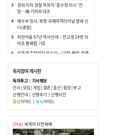
3
경위 이하 경찰 하위직 ‘중수청 러시’ 전
망…檢 기피와 대조
4
해수부 청사, 북항 국제여객터미널 옆에 선
다(종합)
5
피란마을 67년 역사인데…전교생 24명 아
미초 통폐합 기로
6
부울경 주말부터 비소식…‘극한 폭염’ 한풀
꺾일 듯
7
“낙동강권 삼락·을숙도·다대포 연결해 서
독자참여 게시판
부산 관광 키우자”
독자투고
|
기사제보
8
오늘의 날씨- 2026년 8월 7일
인사
|
모임
|
개업
|
결혼
|
출산
|
동정
|
부고
9
산행안내
외국인 선원 ‘인신매매 경유지’ 된 부산…
|
산행후기
|
산행사진
우려가 현실로
등산
가이드
|
낚시
가이드
10
[사설] 해수부 신청사 북항으로 확정, 해양
수도 도약의 전환점
[이슈]
세계의 자연재해