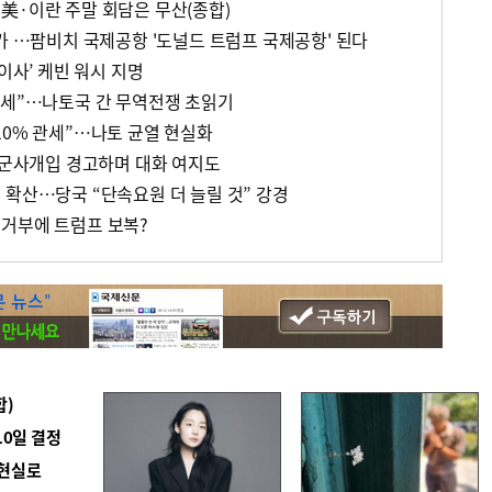
美·이란 주말 회담은 무산(종합)
가 …팜비치 국제공항 '도널드 트럼프 국제공항' 된다
이사’ 케빈 워시 지명
관세”…나토국 간 무역전쟁 초읽기
10% 관세”…나토 균열 현실화
, 군사개입 경고하며 대화 여지도
 확산…당국 “단속요원 더 늘릴 것” 강경
거부에 트럼프 보복?
합)
10일 결정
 현실로