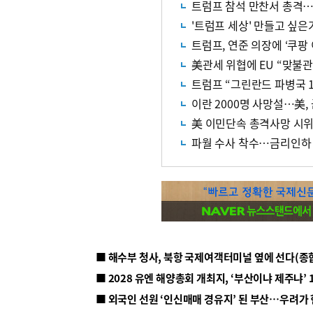
트럼프 참석 만찬서 총격…
'트럼프 세상' 만들고 싶은
트럼프, 연준 의장에 ‘쿠팡 
美관세 위협에 EU “맞불
트럼프 “그린란드 파병국 
이란 2000명 사망설…美
美 이민단속 총격사망 시위
파월 수사 착수…금리인하 
■ 해수부 청사, 북항 국제여객터미널 옆에 선다(종
■ 2028 유엔 해양총회 개최지, ‘부산이냐 제주냐’ 
■ 외국인 선원 ‘인신매매 경유지’ 된 부산…우려가