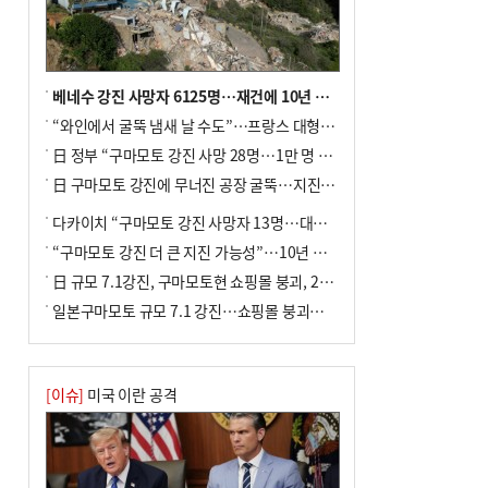
베네수 강진 사망자 6125명…재건에 10년 이상 걸릴수도
“와인에서 굴뚝 냄새 날 수도”…프랑스 대형 산불에 보르도 와인 품질 위협
日 정부 “구마모토 강진 사망 28명…1만 명 대피”
日 구마모토 강진에 무너진 공장 굴뚝…지진 사망자 최소 13명
다카이치 “구마모토 강진 사망자 13명…대규모 피해 확인”
“구마모토 강진 더 큰 지진 가능성”…10년 전 지진에 단층 재활성
日 규모 7.1강진, 구마모토현 쇼핑몰 붕괴, 2명 사망
일본구마모토 규모 7.1 강진…쇼핑몰 붕괴로 직원 20여 명 갇힌 듯
[이슈]
미국 이란 공격