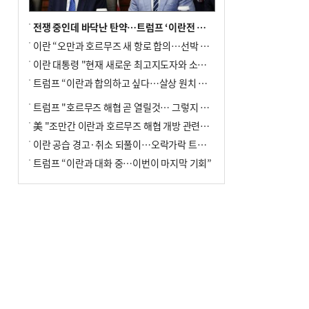
전쟁 중인데 바닥난 탄약…트럼프 ‘이란전 무기고갈’ 국방장관 질책
이란 “오만과 호르무즈 새 항로 합의…선박 안전은 보장 못해”
이란 대통령 "현재 새로운 최고지도자와 소통 어려운 상황"
트럼프 “이란과 합의하고 싶다…살상 원치 않아”
트럼프 "호르무즈 해협 곧 열릴것… 그렇지 않으면 이란에 강력 공격"
美 "조만간 이란과 호르무즈 해협 개방 관련된 합의 이뤄질 것"
이란 공습 경고·취소 되풀이…오락가락 트럼프 비꼰 ‘타코’
트럼프 “이란과 대화 중…이번이 마지막 기회”