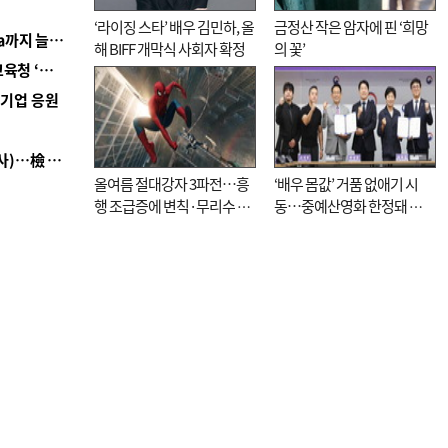
‘라이징 스타’ 배우 김민하, 올
금정산 작은 암자에 핀 ‘희망
■ 경남 농정 비전 ‘잘 사는 농촌’…스마트팜 1000㏊까지 늘린다
해 BIFF 개막식 사회자 확정
의 꽃’
■ 교육혁신선도지 공모 코앞인데…구·군 난색에 교육청 ‘쩔쩔’
역기업 응원
■ 검사 신분 버리고 직급하향(10년 이하 저연차 검사)…檢 중수청행 기피
올여름 절대강자 3파전…흥
‘배우 몸값’ 거품 없애기 시
행 조급증에 변칙·무리수 마
동…중예산영화 한정돼 실
케팅도
효성 의문도