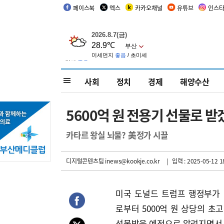
페이스북
엑스
카카오채널
유튜브
인스
사회
정치
경제
해양수산
5600억 원 전용기 선물로 
카타르 왕실 뇌물? 美정가 시끌
디지털콘텐츠팀 inews@kookje.co.kr
| 입력 : 2025-05-12 1
미국 도널드 트럼프 행정부가
로부터 5000억 원 상당의 초
선물받을 예정으로 알려지면서