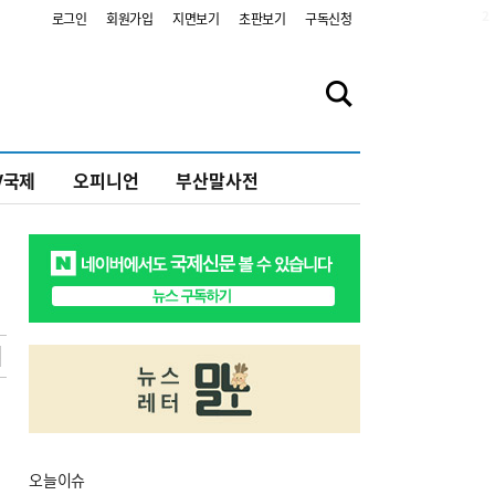
2
로그인
회원가입
지면보기
초판보기
구독신청
V국제
오피니언
부산말사전
오늘
이슈