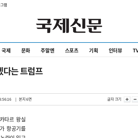
타그램
국제
문화
주말엔
스포츠
기획
인터뷰
T
받겠다는 트럼프
8:56:16
| 본지 6면
글자 크기
 카타르 왕실
고가 항공기를
 논란이 일고