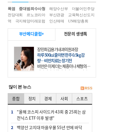
폭염
중대범죄수사청
해양수산부
더불어민주당
전당대회
르노코리아
부산관광
교육혁신선도지
역
극지해양미래포럼
인신매매
UN해양총회
부산메디클럽+
전문의 생생톡
장민희김용기내과의원과장
하루 500㎉ 줄이면 한주 0.5㎏ 감
량…비만치료는 장기전
비만은 이제 더는 체중이나 체형의 문
제가 아니다. 하나의 질병으로 인지
하고 치료와 관리를 해야 한다. 세계
보건기구(WHO)는 이미 1994년 비만
많이 본 뉴스
을 인류의 중요한
종합
정치
경제
사회
스포츠
1
"올해 코스피 사이드카 43회 중 25회는 삼
전닉스 ETF 이후 발생"
2
백양산 고지대 마을우물 55년 만에 바닥