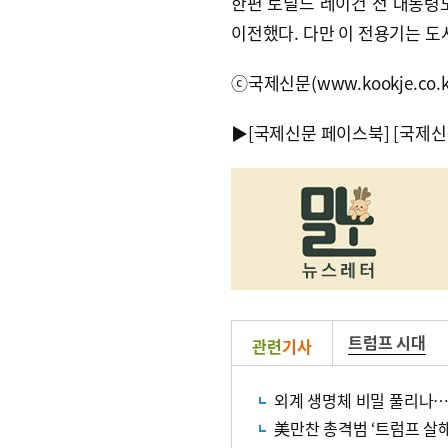
한편 로널드 레이건 전 대통령
이전했다. 다만 이 전용기는 
ⓒ국제신문(www.kookje.co.
▶
[국제신문 페이스북]
[국제신
트럼프 시대
관련
기사
외계 생명체 비밀 풀리나…트
美만찬 총격범 ‘트럼프 살해