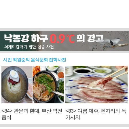
시인 최원준의 음식문화 잡학사전
<84> 관문과 환대, 부산 역전
<83> 여름 제주, 벤자리와 독
음식
가시치