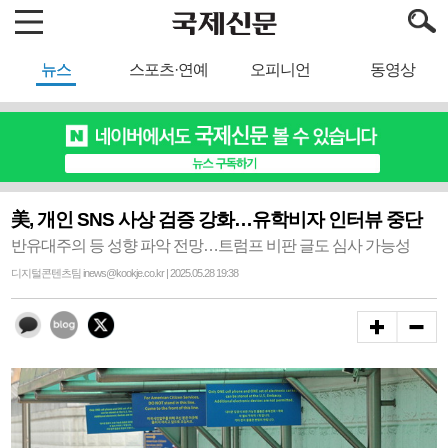
뉴스
스포츠·연예
오피니언
동영상
美, 개인 SNS 사상 검증 강화…유학비자 인터뷰 중단
반유대주의 등 성향 파악 전망…트럼프 비판 글도 심사 가능성
디지털콘텐츠팀 inews@kookje.co.kr | 2025.05.28 19:38