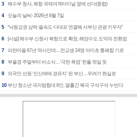
3
해수부 청사, 북항 국제여객터미널 옆에 선다(종합)
4
오늘의 날씨- 2026년 8월 7일
5
“낙동강권 삼락·을숙도·다대포 연결해 서부산 관광 키우자”
6
[사설] 해수부 신청사 북항으로 확정, 해양수도 도약의 전환점
7
피란마을 67년 역사인데…전교생 24명 아미초 통폐합 기로
8
부울경 주말부터 비소식…‘극한 폭염’ 한풀 꺾일 듯
9
외국인 선원 ‘인신매매 경유지’ 된 부산…우려가 현실로
10
부산 청소년 극지탐험대 8인, 열흘간 북극 구석구석 누빈다