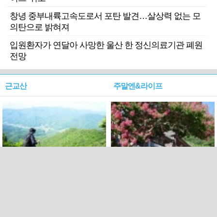
창녕 중부내륙고속도로서 포탄 발견…살상력 없는 모
의탄으로 밝혀져
입원환자가 연달아 사망한 울산 한 정신의료기관 폐원
전망
근교산
주말엔&라이프
근교산&그너머…상주·문경
폭염보다 더 뜨거워라…100
청화산~시루봉
일을 붉게 불태울 ‘선비정신’
피었네