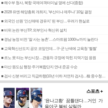
■ 해수부 청사, 북항 국제여객터미널 옆에 선다(종합)
■ 2028 유엔 해양총회 개최지, ‘부산이냐 제주냐’ 10일 결정
■ 외국인 선원 ‘인신매매 경유지’ 된 부산…우려가 현실로
■ 비위 논란 부산TP, 외부인사 혁신위 설치
■ 경남 농정 비전 ‘잘 사는 농촌’…스마트팜 1000㏊까지 늘린다
■ 교육혁신선도지 공모 코앞인데…구·군 난색에 교육청 ‘쩔쩔’
■ 르노 못 타는 부산시장…관용차 규정에 막힌 지역기업 응원
■ 마산 원도심 행정·주거복합단지 연내 준공 수순
■ 검사 신분 버리고 직급하향(10년 이하 저연차 검사)…檢 중수청행 기피
스포츠 +
‘윤나고황’ 꿈틀댄다…거인 가
을야구 불씨 살릴까