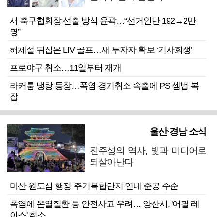
새 축구협회장 선출 방식 윤곽…“선거인단 192→2만
명”
해체설 뒤집은 LIV 골프…새 투자자 확보 ‘기사회생’
프로야구 취소…11일부터 재개
라커룸 냉탕 등장…폭염 경기취소 속출에 PS 셈법 복
잡
울산·경남 소식
진주성의 역사, 빛과 미디어로
되살아난다
마산 원도심 행정·주거복합단지 연내 준공 수순
폭염에 온열질환 등 안전사고 우려… 양산시, '어필 레
이스' 취소