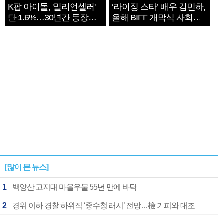
K팝 아이돌, '밀리언셀러'
‘라이징 스타’ 배우 김민하,
단 1.6%…30년간 등장
올해 BIFF 개막식 사회자
1182개팀 전수조사
확정
[많이 본 뉴스]
1
백양산 고지대 마을우물 55년 만에 바닥
2
경위 이하 경찰 하위직 ‘중수청 러시’ 전망…檢 기피와 대조