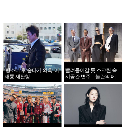
‘뺑소니 후 술타기 의혹’ 이
빨려들어갈 듯 스크린 속
재룡 재판행
시공간 변주…놀란의 메시
지는 ‘전쟁 속죄’