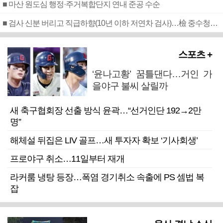
■ 마산 원도심 행정·주거복합단지 연내 준공 수순
■ 검사 신분 버리고 직급하향(10년 이하 저연차 검사)…檢 중수청행 기피
스포츠 +
‘윤나고황’ 꿈틀댄다…거인 가
을야구 불씨 살릴까
새 축구협회장 선출 방식 윤곽…“선거인단 192→2만
명”
해체설 뒤집은 LIV 골프…새 투자자 확보 ‘기사회생’
프로야구 취소…11일부터 재개
라커룸 냉탕 등장…폭염 경기취소 속출에 PS 셈법 복
잡