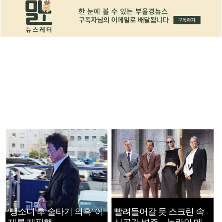
‘뺑소니 후 술타기 의혹’ 이
빨려들어갈 듯 스크린 속