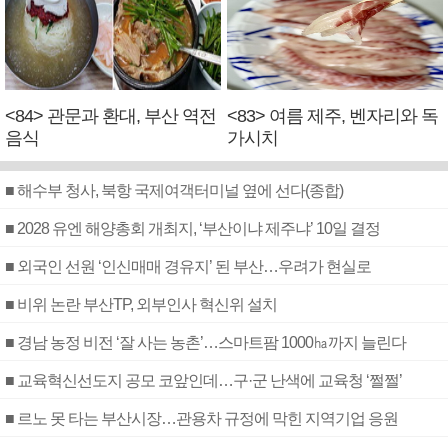
<84> 관문과 환대, 부산 역전
<83> 여름 제주, 벤자리와 독
음식
가시치
■ 해수부 청사, 북항 국제여객터미널 옆에 선다(종합)
■ 2028 유엔 해양총회 개최지, ‘부산이냐 제주냐’ 10일 결정
■ 외국인 선원 ‘인신매매 경유지’ 된 부산…우려가 현실로
■ 비위 논란 부산TP, 외부인사 혁신위 설치
■ 경남 농정 비전 ‘잘 사는 농촌’…스마트팜 1000㏊까지 늘린다
■ 교육혁신선도지 공모 코앞인데…구·군 난색에 교육청 ‘쩔쩔’
■ 르노 못 타는 부산시장…관용차 규정에 막힌 지역기업 응원