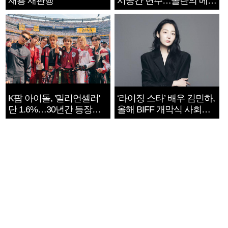
재룡 재판행
시공간 변주…놀란의 메시
지는 ‘전쟁 속죄’
K팝 아이돌, '밀리언셀러'
‘라이징 스타’ 배우 김민하,
단 1.6%…30년간 등장
올해 BIFF 개막식 사회자
1182개팀 전수조사
확정