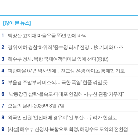
[많이 본 뉴스]
1
백양산 고지대 마을우물 55년 만에 바닥
2
경위 이하 경찰 하위직 ‘중수청 러시’ 전망…檢 기피와 대조
3
해수부 청사, 북항 국제여객터미널 옆에 선다(종합)
4
피란마을 67년 역사인데…전교생 24명 아미초 통폐합 기로
5
부울경 주말부터 비소식…‘극한 폭염’ 한풀 꺾일 듯
6
“낙동강권 삼락·을숙도·다대포 연결해 서부산 관광 키우자”
7
오늘의 날씨- 2026년 8월 7일
8
외국인 선원 ‘인신매매 경유지’ 된 부산…우려가 현실로
9
[사설] 해수부 신청사 북항으로 확정, 해양수도 도약의 전환점