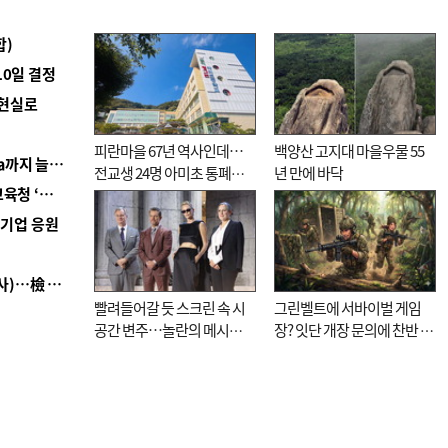
합)
10일 결정
 현실로
피란마을 67년 역사인데…
백양산 고지대 마을우물 55
■ 경남 농정 비전 ‘잘 사는 농촌’…스마트팜 1000㏊까지 늘린다
전교생 24명 아미초 통폐합
년 만에 바닥
■ 교육혁신선도지 공모 코앞인데…구·군 난색에 교육청 ‘쩔쩔’
기로
역기업 응원
■ 검사 신분 버리고 직급하향(10년 이하 저연차 검사)…檢 중수청행 기피
빨려들어갈 듯 스크린 속 시
그린벨트에 서바이벌 게임
공간 변주…놀란의 메시지
장? 잇단 개장 문의에 찬반 논
는 ‘전쟁 속죄’
쟁