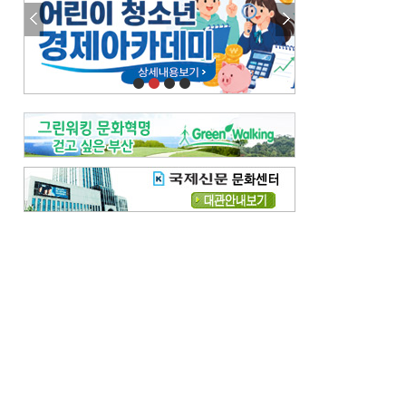
참선 /오기환
고향 /김진규
주말 영화 박스오피스
[전체보기]
‘스파이더맨’ 개봉 5일 만에 300만 돌풍…박스오피스·예매율 동시 1위
‘호프’ 개봉 11일 만에 관객 300만…‘스파이더맨’ 예매율 68.8% 1위
오늘의 운세-
[전체보기]
오늘의 운세- 2026년 8월 6일 (음 6월 24일)
오늘의 운세- 2026년 8월 5일 (음 6월 23일)
조해훈의 고전 속 이 문장
[전체보기]
입추 지났는데도 덥다며 신유안에게 보낸 박규수의 편지
불볕더위 지속되다 단비 내려 시 읊은 조선 후기 신익전