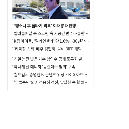
↓…백화점은 14.8%↑
‘뺑소니 후 술타기 의혹’ 이재룡 재판행
빨려들어갈 듯 스크린 속 시공간 변주…놀란의 메시지는 ‘전쟁 속죄’
K팝 아이돌, '밀리언셀러' 단 1.6%…30년간 등장 1182개팀 전수조사
‘라이징 스타’ 배우 김민하, 올해 BIFF 개막식 사회자 확정
친일 논란 빚은 가수 남인수 공개 토론회 열린다.
박나래 전 매니저 ‘공갈미수 혐의’ 구속
월드컵서 증명한 K-콘텐츠 위상…BTS 하프타임쇼·정호연 트로피 세리머니
‘무법중년’의 사적응징 액션, 답답한 속 확 뚫어주네