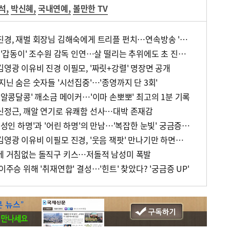
석
,
박신혜
,
국내연예
,
볼만한 TV
'피노키오' 이종석 박신혜 진경, 재벌 회장님 김해숙에게 트리플 펀치…연속방송 '안방 강타'
'피노키오' 이준 특별 출연, '갑동이' 조수원 감독 인연…살 떨리는 추위에도 초 진지모드
김영광 이유비 진경 이필모, '짜릿+강렬' 명장면 공개
 지닌 숨은 숫자들 '시선집중'…'종영까지 단 3회'
 '알콩달콩' 깨소금 메이커…'이마 손뽀뽀' 최고의 1분 기록
 신정근, 깨알 연기로 유쾌함 선사…대박 존재감
'피노키오' 이종석 남다름, '성인 하명'과 '어린 하명'의 만남…'복잡한 눈빛' 궁금증 UP
'피노키오' 이종석 박신혜 김영광 이유비 이필모 진경, '웃음 잭팟' 만나기만 하면…'훈훈'
혜에 거침없는 돌직구 키스…저돌적 남성미 폭발
이주승 위해 '취재연합' 결성…'힌트' 찾았다? '궁금증 UP'