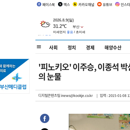
페이스북
엑스
카카오채널
유튜브
인스
사회
정치
경제
해양수산
'피노키오' 이주승, 이종석 
의 눈물
디지털콘텐츠팀 inews@kookje.co.kr
| 입력 : 2015-01-08 1