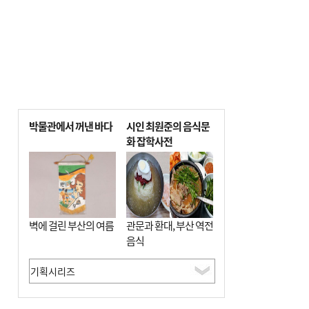
박물관에서 꺼낸 바다
시인 최원준의 음식문
화 잡학사전
벽에 걸린 부산의 여름
관문과 환대, 부산 역전
음식