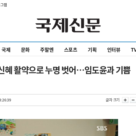
타그램
국제
문화
주말엔
스포츠
기획
인터뷰
T
박신혜 활약으로 누명 벗어…임도윤과 기쁨
3:26:39
글자 크기