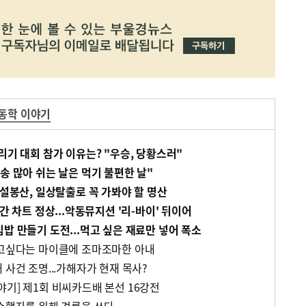
동학 이야기
리기 대회 참가 이유는? "우승, 당황스러"
송 많아 쉬는 날은 먹기 불편한 날"
 설봉산, 일상탈출로 꼭 가봐야 할 명산
간 차트 정상...악동뮤지션 '리-바이' 뒤이어
밥 만들기 도전...먹고 싶은 재료만 넣어 폭소
살고싶다는 마이클에 조마조마한 아내
 사건 조명...가해자가 현재 목사?
야기] 제1회 비씨카드배 본선 16강전