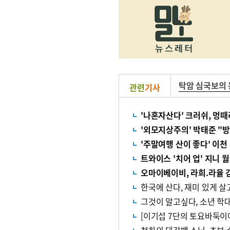
탁암 심국보의 
관련
기사
'나혼자산다' 크러쉬, 멍때
'외모지상주의' 박태준 "방
'주말여행 산이 좋다' 이천
트와이스 '치어 업' 지니 월
오마이베이비, 라희.라율 김
한국에 산다, 재미 있게 
그것이 알고싶다, 소년 학대
[이기섭 7단의 토요바둑이