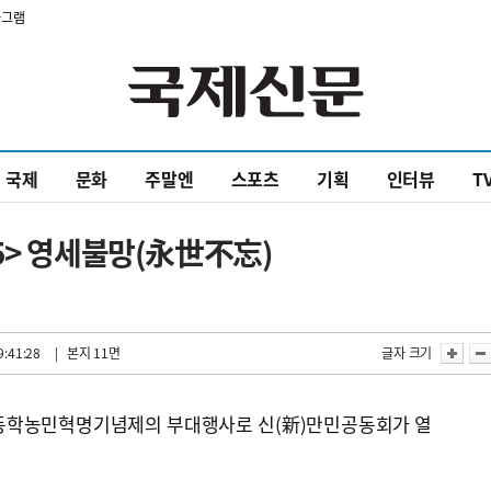
타그램
국제
문화
주말엔
스포츠
기획
인터뷰
T
5> 영세불망(永世不忘)
9:41:28
| 본지 11면
글자 크기
현 동학농민혁명기념제의 부대행사로 신(新)만민공동회가 열