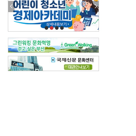
참선 /오기환
고향 /김진규
주말 영화 박스오피스
[전체보기]
‘스파이더맨’ 개봉 5일 만에 300만 돌풍…박스오피스·예매율 동시 1위
‘호프’ 개봉 11일 만에 관객 300만…‘스파이더맨’ 예매율 68.8% 1위
오늘의 운세-
[전체보기]
오늘의 운세- 2026년 8월 6일 (음 6월 24일)
오늘의 운세- 2026년 8월 5일 (음 6월 23일)
조해훈의 고전 속 이 문장
[전체보기]
입추 지났는데도 덥다며 신유안에게 보낸 박규수의 편지
불볕더위 지속되다 단비 내려 시 읊은 조선 후기 신익전