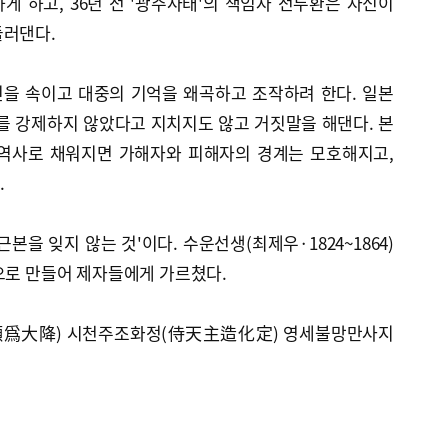
하게 하고, 36년 전 '광주사태'의 책임자 전두환은 자신이
둘러댄다.
민을 속이고 대중의 기억을 왜곡하고 조작하려 한다. 일본
를 강제하지 않았다고 지치지도 않고 거짓말을 해댄다. 본
 역사로 채워지면 가해자와 피해자의 경계는 모호해지고,
.
본을 잊지 않는 것'이다. 수운선생(최제우·1824~1864)
으로 만들어 제자들에게 가르쳤다.
爲大降) 시천주조화정(侍天主造化定) 영세불망만사지