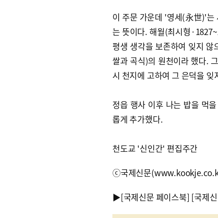
이 주문 가운데 '영세(永世)'는
는 뜻이다. 해월(최시형·1827
평생 생각을 보존하여 잊지 않으
쌀과 곡식)의 원천이라 했다. 
시 천지에 고하여 그 은덕을 잊
정읍 행사 이후 나는 밥을 먹을
롭게 추가했다.
천도교 '신인간' 편집주간
ⓒ국제신문(www.kookje.co.
▶
[국제신문 페이스북]
[국제신