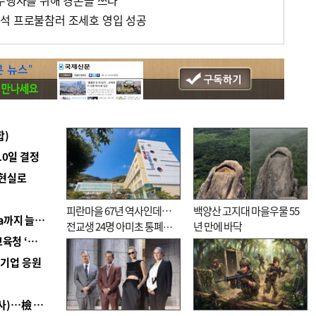
 수행자를 위해 경론을 쓰다
석 프로불참러 조세호 영입 성공
합)
10일 결정
 현실로
피란마을 67년 역사인데…
백양산 고지대 마을우물 55
■ 경남 농정 비전 ‘잘 사는 농촌’…스마트팜 1000㏊까지 늘린다
전교생 24명 아미초 통폐합
년 만에 바닥
■ 교육혁신선도지 공모 코앞인데…구·군 난색에 교육청 ‘쩔쩔’
기로
역기업 응원
■ 검사 신분 버리고 직급하향(10년 이하 저연차 검사)…檢 중수청행 기피