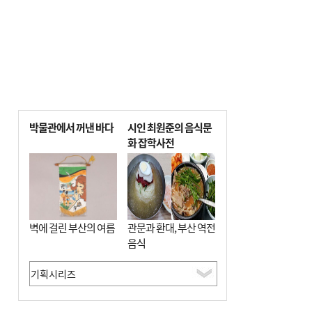
박물관에서 꺼낸 바다
시인 최원준의 음식문
화 잡학사전
벽에 걸린 부산의 여름
관문과 환대, 부산 역전
음식