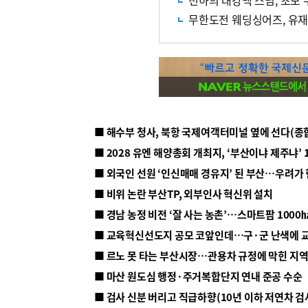
천하의 대강백 스님, 초보
무한도전 웨딩싱어즈, 유재
■ 해수부 청사, 북항 국제여객터미널 옆에 선다(종
■ 2028 유엔 해양총회 개최지, ‘부산이냐 제주냐’ 
■ 외국인 선원 ‘인신매매 경유지’ 된 부산…우려가
■ 비위 논란 부산TP, 외부인사 혁신위 설치
■ 르노 못 타는 부산시장…관용차 규정에 막힌 지
■ 마산 원도심 행정·주거복합단지 연내 준공 수순