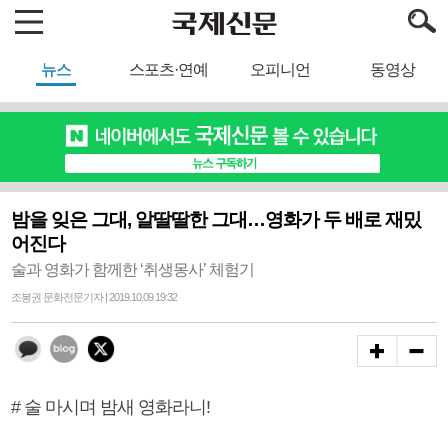
뉴스
스포츠·연예
오피니언
동영상
밤을 잊은 그대, 알딸딸한 그대…영화가 두 배로 재밌
어진다
술과 영화가 함께한 ‘취생몽사’ 체험기
조봉권 문화전문기자 | 2019.10.09 19:32
# 술 마시며 밤새 영화라니!