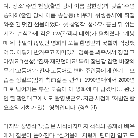
다. ‘성소’ 주연 현성(출연 당시 이름 김현성)과 ‘낮술’ 주연
송재하(출연 당시 이름 송삼동) 배우가 ‘취생몽사’에 직접
와준 건 멋진 선물이었다. 첫 상영작 ‘성소’가 끝난 뒤 쉬는
시간. 순식간에 작은 GV(관객과 대화)가 펼쳐졌다. “개봉
때 워낙 말이 많았던 영화라 오늘 환영받지 못할까 걱정했
어요. 이렇게 반겨주고 재미있게 영화를 봐주셔서 정말 고
마워요.”(현성) “진짜 재밌던데요! 특히 장난감 같던 비장의
무기 ‘고등어’가 진짜 고등어로 변해 주인공에게 안기는 모
습은 정말로(엄지 척)!”(젊은 관객) “1990년대에서 2000년
대로 넘어가는 부산 모습이 이 영화에 다 담겼네요. 완공
안 된 광안대교에서도 촬영했군요. 지금 시점에 ‘재발견’할
요소와 가치가 있는 영화입니다.”(영화인)
마지막 상영작 ‘낮술’은 시작하자마자 객석의 송재하 배우
에게 질문이 쏟아진다. “한겨울에 저렇게 팬티만 입고 도