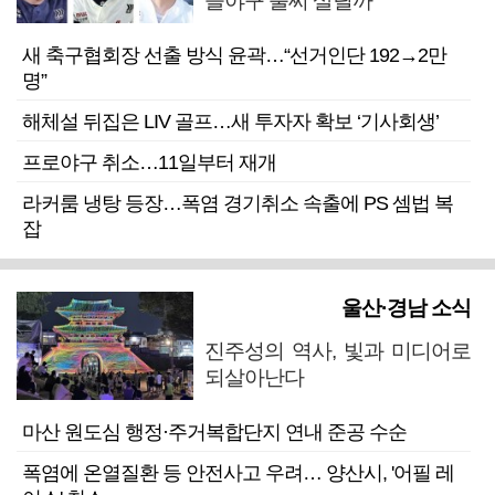
을야구 불씨 살릴까
새 축구협회장 선출 방식 윤곽…“선거인단 192→2만
명”
해체설 뒤집은 LIV 골프…새 투자자 확보 ‘기사회생’
프로야구 취소…11일부터 재개
라커룸 냉탕 등장…폭염 경기취소 속출에 PS 셈법 복
잡
울산·경남 소식
진주성의 역사, 빛과 미디어로
되살아난다
마산 원도심 행정·주거복합단지 연내 준공 수순
폭염에 온열질환 등 안전사고 우려… 양산시, '어필 레