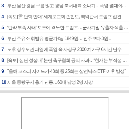
3
부산 울산 경남 구름 많고 경남 북서내륙 소나기…폭염·열대야 계속
4
[속보]‘尹 탄핵 반대’ 세계로교회 손현보, 백악관서 트럼프 접견
5
‘탄약 부족 사태’ 보도에 격노한 트럼프…군사기밀 유출자 색출 지시
6
부산 주유소 휘발유 평균가 ℓ당 1849원… 전주보다 3원 ↓
7
노후 상수도관 파열에 폭염 속 사상구 2300여 가구 6시간 단수
8
[속보] ‘심판 성접대’ 논란 축구협회 공식 사과…“현재는 부적절 행위 없어”
9
"올해 코스피 사이드카 43회 중 25회는 삼전닉스 ETF 이후 발생"
10
서울 중랑구서 흉기 난동…60대 남성 2명 사망