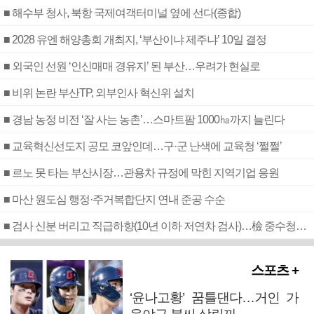
■ 해수부 청사, 북항 국제여객터미널 옆에 선다(종합)
■ 2028 유엔 해양총회 개최지, ‘부산이냐 제주냐’ 10일 결정
■ 외국인 선원 ‘인신매매 경유지’ 된 부산…우려가 현실로
■ 비위 논란 부산TP, 외부인사 혁신위 설치
■ 경남 농정 비전 ‘잘 사는 농촌’…스마트팜 1000㏊까지 늘린다
■ 교육혁신선도지 공모 코앞인데…구·군 난색에 교육청 ‘쩔쩔’
■ 르노 못 타는 부산시장…관용차 규정에 막힌 지역기업 응원
■ 마산 원도심 행정·주거복합단지 연내 준공 수순
■ 검사 신분 버리고 직급하향(10년 이하 저연차 검사)…檢 중수청행 기피
스포츠 +
‘윤나고황’ 꿈틀댄다…거인 가