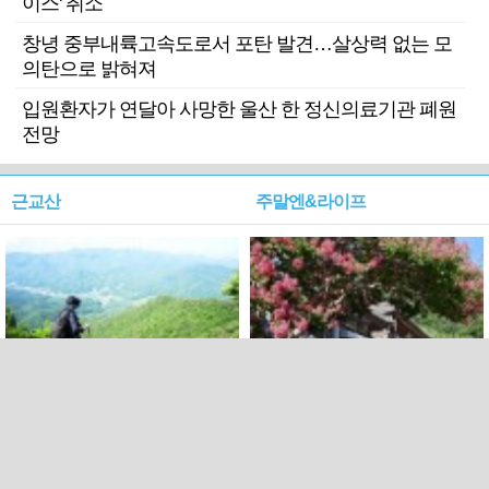
이스' 취소
창녕 중부내륙고속도로서 포탄 발견…살상력 없는 모
의탄으로 밝혀져
입원환자가 연달아 사망한 울산 한 정신의료기관 폐원
전망
근교산
주말엔&라이프
근교산&그너머…상주·문경
폭염보다 더 뜨거워라…100
청화산~시루봉
일을 붉게 불태울 ‘선비정신’
피었네