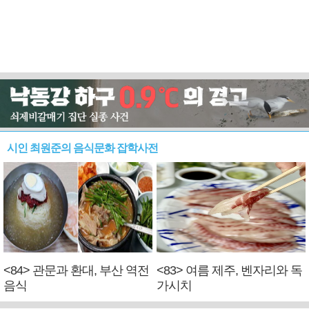
시인 최원준의 음식문화 잡학사전
<84> 관문과 환대, 부산 역전
<83> 여름 제주, 벤자리와 독
음식
가시치