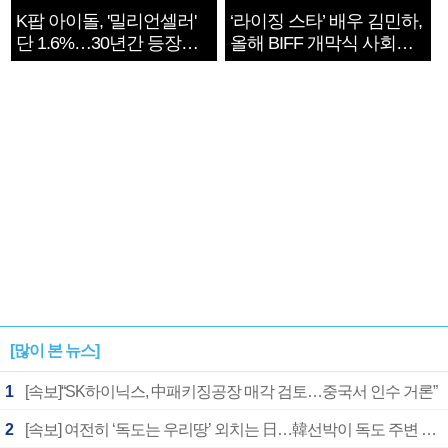
K팝 아이돌, '밀리언셀러'
‘라이징 스타’ 배우 김민하,
단 1.6%…30년간 등장
올해 BIFF 개막식 사회자
1182개팀 전수조사
확정
[많이 본 뉴스]
1
[속보]“SK하이닉스, 中패키징공장 매각 검토…중국서 인수 거론”
2
[속보] 여전히 ‘독도는 우리땅’ 외치는 日…韓선박이 독도 주변 해양조사 활동하자 반발