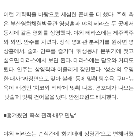
이런 기획력을 바탕으로 세심한 준비를 더 했다. 주최 측
은 부산영화체험박물관 영상홀과 야외 테라스 두 곳에서
동시에 같은 영화를 상영했다. 야외 테라스에는 제주맥주
와 와인, 안주를 차렸다. 정식 영화관 분위기를 원하면 영
상홀에서, 술과 안주를 즐기며 ‘취생몽사’ 분위기에 젖고
싶으면 테라스에서 보면 된다. 테라스에는 담요와 커피도
뒀다. 안주는 상영작과 어울리게 장만했다. ‘성소’의 유명
한 대사 “짜장면으로 맞아 볼래” 등에 맞춰 탕수육, 쿠바·뉴
욕이 배경인 ‘치코와 리타’에 맞춰 나초, 경포대가 나오는
‘낮술’에 맞춰 건어물을 냈다. 안전요원도 배치했다.
■흥겨웠던 ‘즉석 관객·배우 만남’
야외 테라스는 순식간에 ‘화기애애 상영관’으로 변해버렸