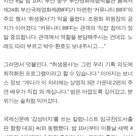
지난 8일 밤 10시 부산 중구 부산영화체험박물관 봄에서
제24회 부산국제영화제(BIFF)가 마련한 ‘커뮤니티 BIFF’의
주요 행사 ‘취생몽사’가 막을 올렸다. 조원희 위원장의 공
지가 이어졌다. “커뮤니티 BIFF는 관객의 ‘직접’ 참여가 정
말 중요합니다. 관객께서 역할을 분담해주시는 건데요. 노
래도 따라 부르고 박수·환호도 보내주시고….”
그러면서 덧붙인다. “‘취생몽사’는 그런 우리 기획 의도에
최적화된 프로그램이라고 할 수 있습니다.” 이어지는 보너
스 정보. “게다가 이 자리에는 상영작 3편 가운데 2편의 주
연 배우가 직접 와 계십니다.” 밤은 아깝도록 깊어갔고, 분
위기는 술처럼 익어갔다.
국제신문에 ‘감성터치’를 쓰는 칼럼니스트 임규찬(도서출
판 함향 대표) 씨와 동행했다. 밤 10시부터 이튿날 새벽 4