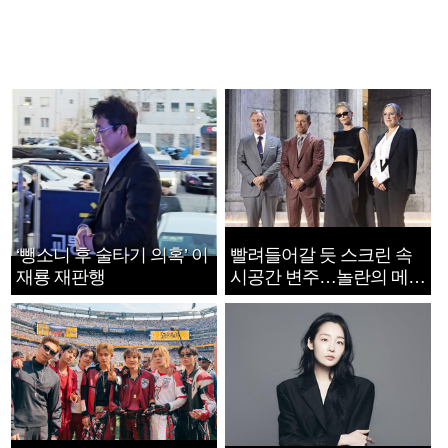
‘뺑소니 후 술타기 의혹’ 이
빨려들어갈 듯 스크린 속
재룡 재판행
시공간 변주…놀란의 메시
지는 ‘전쟁 속죄’