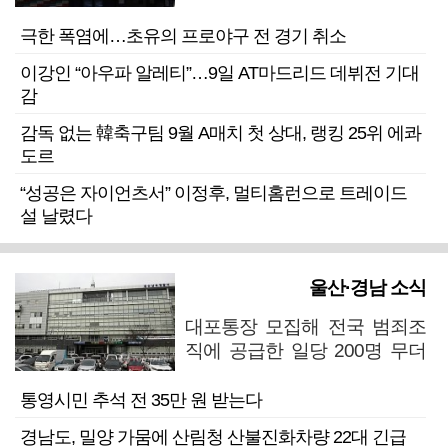
극한 폭염에…초유의 프로야구 전 경기 취소
이강인 “아우파 알레티”…9일 AT마드리드 데뷔전 기대
감
감독 없는 韓축구팀 9월 A매치 첫 상대, 랭킹 25위 에콰
도르
“성공은 자이언츠서” 이정후, 멀티홈런으로 트레이드
설 날렸다
울산·경남 소식
대포통장 모집해 전국 범죄조
직에 공급한 일당 200명 무더
기 검거
통영시민 추석 전 35만 원 받는다
경남도, 밀양 가뭄에 산림청 산불진화차량 22대 긴급