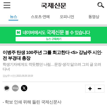
뉴스
스포츠·연예
오피니언
동영상
이병주 탄생 100주년 그를 회고한다 <5> 강남주 시인·
전 부경대 총장
학생기자에게도 깍듯했던 나림…문장·생각 닮으려 그의 글 오려
다녀
강남주 시인 | 2021.09.26 19:19
- 학보 인쇄 위해 들린 국제신문사