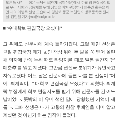
오른쪽 사진 두 장은 국제신보(현재 국제신문)에서 주필 겸 편집국장으
로 우리 사회와 공동체를 위해 정열을 바쳐 왕성하게 언론인 활동을 하
던 때의 이병주 선생 모습이다. 경남 하동군 북천면 이병주문학관 전시
실. 전민철 기자 jmc@kookje.co.kr
■ “수대학보 편집국장 오셨다!”
그 뒤에도 신문사에 계속 들락거렸다. 그럴 때면 선생은
곧잘 편집국장 패가 놓인 책상 위에 두 발을 쭉 뻗어 올린
채 의자에 반쯤 누워 때로 타임지를, 때로 일본 월간지 ‘문
예춘추’를 읽고 계셨다. 그만큼 편집국 분위기가 유연하고
자유로웠다. 어느 날은 신문사에 들른 나를 본 선생이 “어
이- 최계락이, 수대학보 편집국장 오셨다”고 외쳤다. 최계
락 부장에게 학보 편집지도를 받기 위해 신문사를 간 어느
날이었다. 뜻밖의 이 유머 섞인 말에 당황했던 기억이 새
롭다. 그때 선생은 내가 고향의 한참 후배임을 이미 알고
계셨던 것 아닌가 하는 짐작이 들었다.