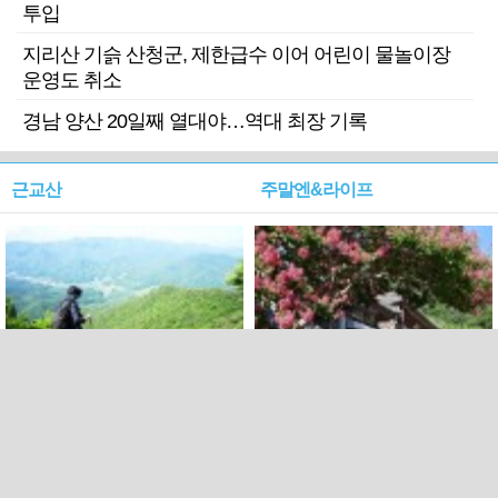
투입
지리산 기슭 산청군, 제한급수 이어 어린이 물놀이장
운영도 취소
경남 양산 20일째 열대야…역대 최장 기록
근교산
주말엔&라이프
근교산&그너머…상주·문경
폭염보다 더 뜨거워라…100
청화산~시루봉
일을 붉게 불태울 ‘선비정신’
피었네