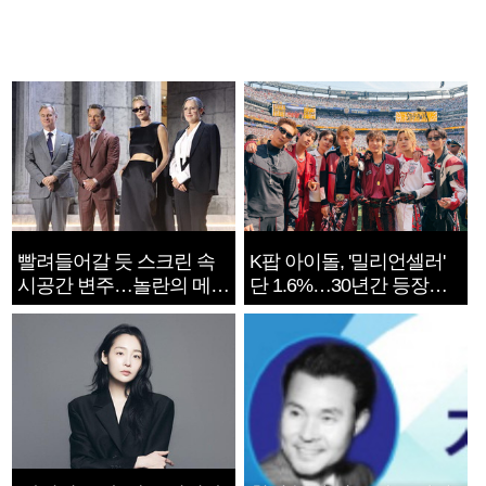
빨려들어갈 듯 스크린 속
K팝 아이돌, '밀리언셀러'
시공간 변주…놀란의 메시
단 1.6%…30년간 등장
지는 ‘전쟁 속죄’
1182개팀 전수조사