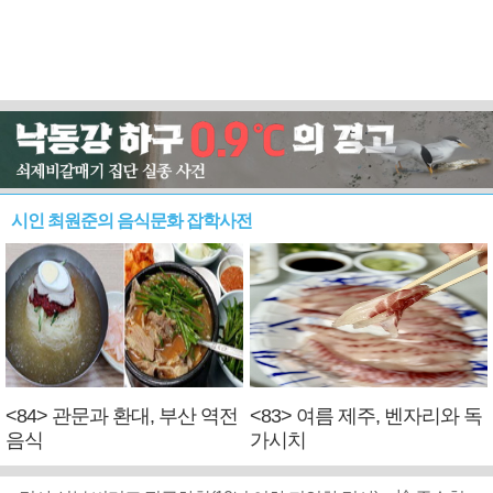
시인 최원준의 음식문화 잡학사전
<84> 관문과 환대, 부산 역전
<83> 여름 제주, 벤자리와 독
음식
가시치