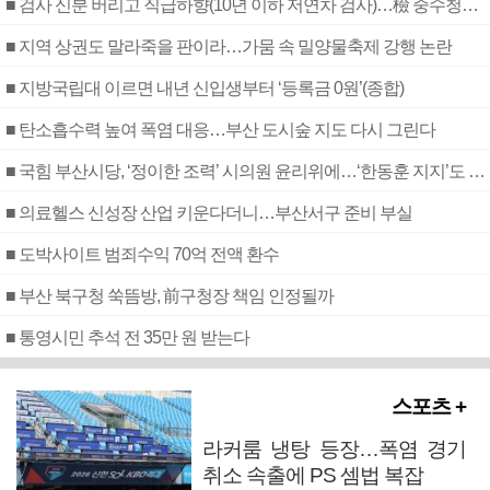
■ 검사 신분 버리고 직급하향(10년 이하 저연차 검사)…檢 중수청행 기피
■ 지역 상권도 말라죽을 판이라…가뭄 속 밀양물축제 강행 논란
■ 지방국립대 이르면 내년 신입생부터 ‘등록금 0원’(종합)
■ 탄소흡수력 높여 폭염 대응…부산 도시숲 지도 다시 그린다
■ 국힘 부산시당, ‘정이한 조력’ 시의원 윤리위에…‘한동훈 지지’도 신고접수
■ 의료헬스 신성장 산업 키운다더니…부산서구 준비 부실
■ 도박사이트 범죄수익 70억 전액 환수
■ 부산 북구청 쑥뜸방, 前구청장 책임 인정될까
■ 통영시민 추석 전 35만 원 받는다
스포츠 +
라커룸 냉탕 등장…폭염 경기
취소 속출에 PS 셈법 복잡