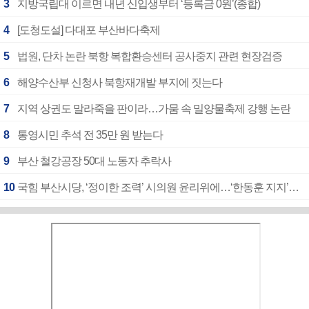
3
지방국립대 이르면 내년 신입생부터 ‘등록금 0원’(종합)
4
[도청도설] 다대포 부산바다축제
5
법원, 단차 논란 북항 복합환승센터 공사중지 관련 현장검증
6
해양수산부 신청사 북항재개발 부지에 짓는다
7
지역 상권도 말라죽을 판이라…가뭄 속 밀양물축제 강행 논란
8
통영시민 추석 전 35만 원 받는다
9
부산 철강공장 50대 노동자 추락사
10
국힘 부산시당, ‘정이한 조력’ 시의원 윤리위에…‘한동훈 지지’도 신고접수