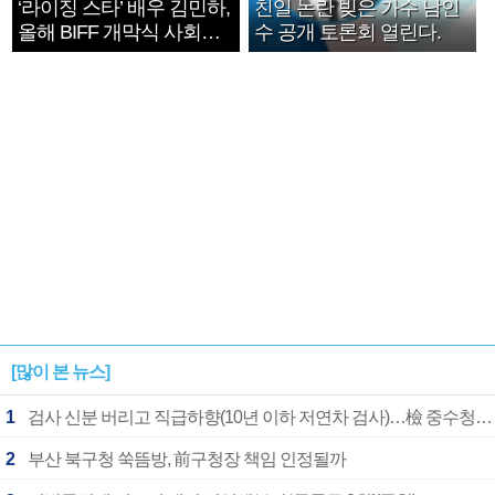
‘라이징 스타’ 배우 김민하,
친일 논란 빚은 가수 남인
올해 BIFF 개막식 사회자
수 공개 토론회 열린다.
확정
[많이 본 뉴스]
1
검사 신분 버리고 직급하향(10년 이하 저연차 검사)…檢 중수청행 기피
2
부산 북구청 쑥뜸방, 前구청장 책임 인정될까