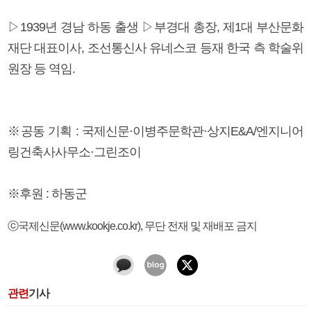
▷1939년 경남 하동 출생 ▷부경대 총장, 제1대 부산문화
재단 대표이사, 조선통신사 유네스코 등재 한국 측 학술위
원장 등 역임.
※공동 기획 : 국제신문·이병주문학관·상지E&A/엔지니어
링건축사사무소·그린조이
※후원 : 하동군
ⓒ국제신문(www.kookje.co.kr), 무단 전재 및 재배포 금지
관련
기사