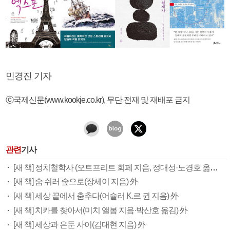
민경진 기자
ⓒ국제신문(www.kookje.co.kr), 무단 전재 및 재배포 금지
관련
기사
[새 책] 정치철학사 (오트프리트 회페 지음, 정대성·노경호 옮김) 外
[새 책] 숨 쉬러 숲으로(장세이 지음) 外
[새 책] 세상 끝에서 춤추다(어슐러 K.르 귄 지음) 外
[새 책] 치카를 찾아서(미치 앨봄 지음·박산호 옮김) 外
[새 책] 세상과 은둔 사이(김대현 지음) 外