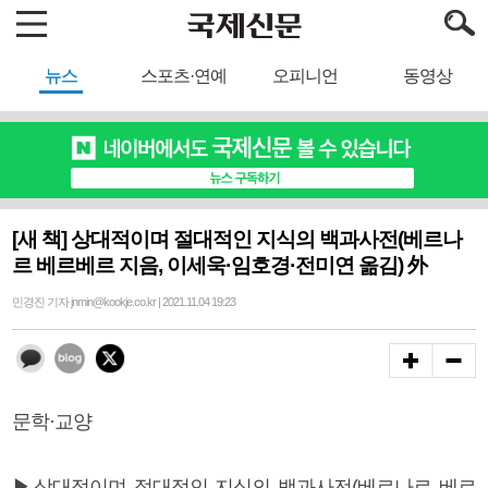
뉴스
스포츠·연예
오피니언
동영상
[새 책] 상대적이며 절대적인 지식의 백과사전(베르나
르 베르베르 지음, 이세욱·임호경·전미연 옮김) 外
민경진 기자 jnmin@kookje.co.kr | 2021.11.04 19:23
문학·교양
▶상대적이며 절대적인 지식의 백과사전(베르나르 베르