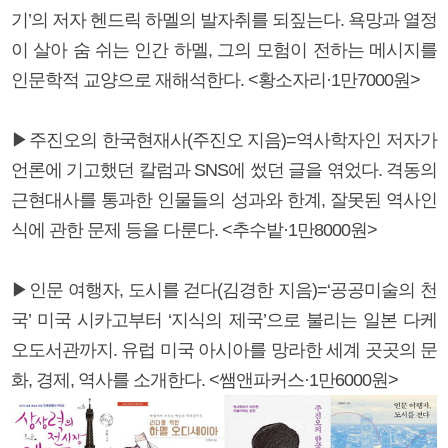
기’의 저자 헨드릭 하멜의 발자취를 되짚는다. 욕망과 열정
이 살아 숨 쉬는 인간 하멜, 그의 모험이 전하는 메시지를
인문학적 교양으로 재해석한다. <황소자리·1만7000원>
▶주진오의 한국현재사(주진오 지음)=역사학자인 저자가
언론에 기고했던 칼럼과 SNS에 썼던 글을 엮었다. 격동의
근현대사를 통과한 인물들의 성과와 한계, 잘못된 역사인
식에 관한 문제 등을 다룬다. <추수밭·1만8000원>
▶인문 여행자, 도시를 걷다(김경한 지음)=‘공공미술의 천
국’ 미국 시카고부터 ‘지식의 제국’으로 불리는 일본 다케
오도서관까지. 유럽 미국 아시아를 망라한 세계 곳곳의 문
화, 경제, 역사를 소개한다. <쌤앤파커스·1만6000원>