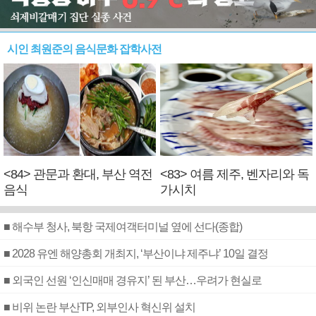
시인 최원준의 음식문화 잡학사전
<84> 관문과 환대, 부산 역전
<83> 여름 제주, 벤자리와 독
음식
가시치
■ 해수부 청사, 북항 국제여객터미널 옆에 선다(종합)
■ 2028 유엔 해양총회 개최지, ‘부산이냐 제주냐’ 10일 결정
■ 외국인 선원 ‘인신매매 경유지’ 된 부산…우려가 현실로
■ 비위 논란 부산TP, 외부인사 혁신위 설치