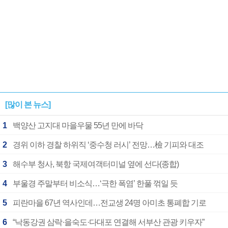
[많이 본 뉴스]
1
백양산 고지대 마을우물 55년 만에 바닥
2
경위 이하 경찰 하위직 ‘중수청 러시’ 전망…檢 기피와 대조
3
해수부 청사, 북항 국제여객터미널 옆에 선다(종합)
4
부울경 주말부터 비소식…‘극한 폭염’ 한풀 꺾일 듯
5
피란마을 67년 역사인데…전교생 24명 아미초 통폐합 기로
6
“낙동강권 삼락·을숙도·다대포 연결해 서부산 관광 키우자”