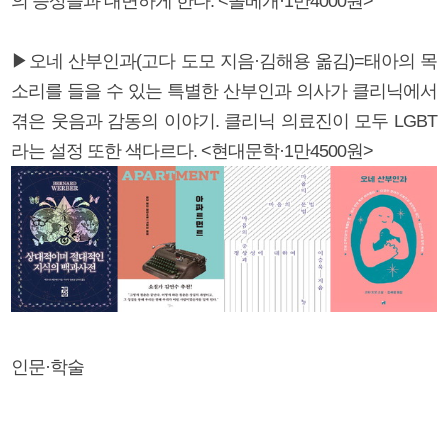
의 증상들과 대면하게 한다. <돌베개·1만4000원>
▶오네 산부인과(고다 도모 지음·김해용 옮김)=태아의 목
소리를 들을 수 있는 특별한 산부인과 의사가 클리닉에서
겪은 웃음과 감동의 이야기. 클리닉 의료진이 모두 LGBT
라는 설정 또한 색다르다. <현대문학·1만4500원>
인문·학술