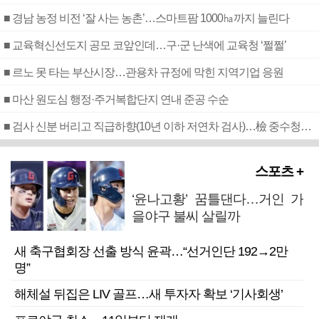
■ 경남 농정 비전 ‘잘 사는 농촌’…스마트팜 1000㏊까지 늘린다
■ 교육혁신선도지 공모 코앞인데…구·군 난색에 교육청 ‘쩔쩔’
■ 르노 못 타는 부산시장…관용차 규정에 막힌 지역기업 응원
■ 마산 원도심 행정·주거복합단지 연내 준공 수순
■ 검사 신분 버리고 직급하향(10년 이하 저연차 검사)…檢 중수청행 기피
스포츠 +
‘윤나고황’ 꿈틀댄다…거인 가
을야구 불씨 살릴까
새 축구협회장 선출 방식 윤곽…“선거인단 192→2만
명”
해체설 뒤집은 LIV 골프…새 투자자 확보 ‘기사회생’