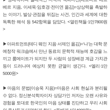
베르 지음, 이세욱·임호경·전미연 옮김)=상상력을 촉발하
는 이야기, 발상·관점을 뒤집는 사건, 인간과 세계에 대한
독특한 해석 등 542항목을 담았다. <열린책들·1만7800원
>
▶아파트먼트(테디 웨인 지음·서제인 옮김)=‘나’는 대학 문
예창작 워크숍에서 만난 동료의 문학적 재능에 호감을 느
끼고 룸메이트가 되지만 두 사람의 성장배경 계급 가치관
등이 드러나며 예상치 못한 균열이 생긴다. <엘리·1만
5000원>
▶마음의 문법(이승욱 지음)=마음은 사회 현실과 분리될
수 없다. 정신분석학자이자 상담가인 저자는 오랜 사유와
경험을 토대로 한국인의 마음 상태를 진단하고 우리 사회