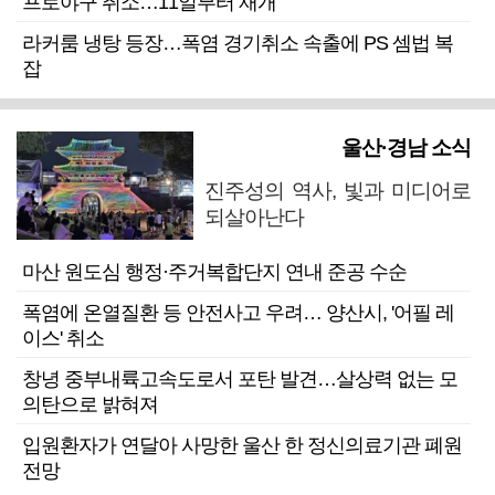
프로야구 취소…11일부터 재개
라커룸 냉탕 등장…폭염 경기취소 속출에 PS 셈법 복
잡
울산·경남 소식
진주성의 역사, 빛과 미디어로
되살아난다
마산 원도심 행정·주거복합단지 연내 준공 수순
폭염에 온열질환 등 안전사고 우려… 양산시, '어필 레
이스' 취소
창녕 중부내륙고속도로서 포탄 발견…살상력 없는 모
의탄으로 밝혀져
입원환자가 연달아 사망한 울산 한 정신의료기관 폐원
전망