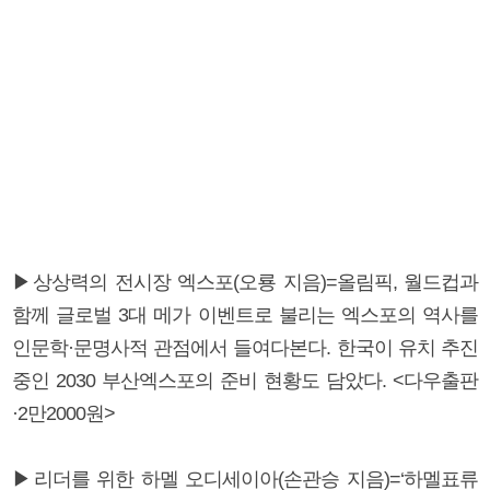
▶상상력의 전시장 엑스포(오룡 지음)=올림픽, 월드컵과
함께 글로벌 3대 메가 이벤트로 불리는 엑스포의 역사를
인문학·문명사적 관점에서 들여다본다. 한국이 유치 추진
중인 2030 부산엑스포의 준비 현황도 담았다. <다우출판
·2만2000원>
▶리더를 위한 하멜 오디세이아(손관승 지음)=‘하멜표류