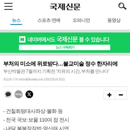
뉴스
스포츠·연예
오피니언
동영상
부처의 미소에 위로받다…불교미술 정수 한자리에
부산박물관 7월까지 기획전 ‘치유의 시간, 부처를 만나다’
최승희 기자 shchoi@kookje.co.kr | 2022.05.16 19:21
- 건칠희랑대사좌상·불화 등
- 전국 국보·보물 110여 점 전시
- 내달 불복장작법·영산재 시연