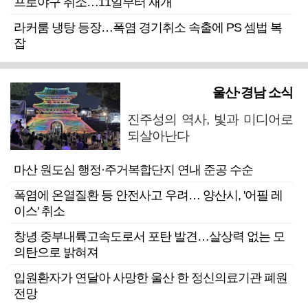
프로야구 취소…11일부터 재개
라커룸 냉탕 등장…폭염 경기취소 속출에 PS 셈법 복
잡
울산·경남 소식
진주성의 역사, 빛과 미디어로
되살아난다
마산 원도심 행정·주거복합단지 연내 준공 수순
폭염에 온열질환 등 안전사고 우려… 양산시, '어필 레
이스' 취소
창녕 중부내륙고속도로서 포탄 발견…살상력 없는 모
의탄으로 밝혀져
입원환자가 연달아 사망한 울산 한 정신의료기관 폐원
전망