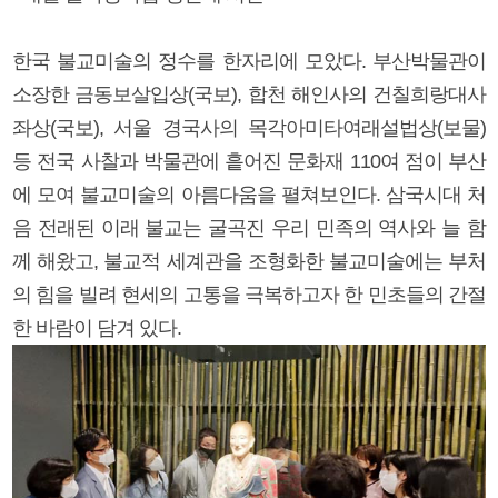
한국 불교미술의 정수를 한자리에 모았다. 부산박물관이
소장한 금동보살입상(국보), 합천 해인사의 건칠희랑대사
좌상(국보), 서울 경국사의 목각아미타여래설법상(보물)
등 전국 사찰과 박물관에 흩어진 문화재 110여 점이 부산
에 모여 불교미술의 아름다움을 펼쳐보인다. 삼국시대 처
음 전래된 이래 불교는 굴곡진 우리 민족의 역사와 늘 함
께 해왔고, 불교적 세계관을 조형화한 불교미술에는 부처
의 힘을 빌려 현세의 고통을 극복하고자 한 민초들의 간절
한 바람이 담겨 있다.