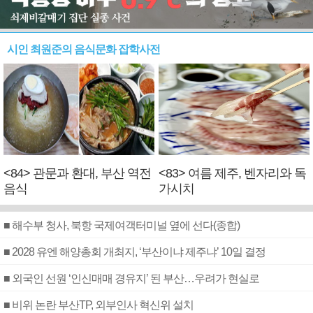
시인 최원준의 음식문화 잡학사전
<84> 관문과 환대, 부산 역전
<83> 여름 제주, 벤자리와 독
음식
가시치
■ 해수부 청사, 북항 국제여객터미널 옆에 선다(종합)
■ 2028 유엔 해양총회 개최지, ‘부산이냐 제주냐’ 10일 결정
■ 외국인 선원 ‘인신매매 경유지’ 된 부산…우려가 현실로
■ 비위 논란 부산TP, 외부인사 혁신위 설치