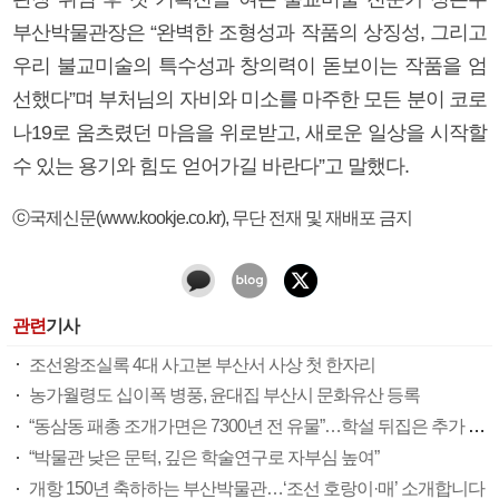
부산박물관장은 “완벽한 조형성과 작품의 상징성, 그리고
우리 불교미술의 특수성과 창의력이 돋보이는 작품을 엄
선했다”며 부처님의 자비와 미소를 마주한 모든 분이 코로
나19로 움츠렸던 마음을 위로받고, 새로운 일상을 시작할
수 있는 용기와 힘도 얻어가길 바란다”고 말했다.
ⓒ국제신문(www.kookje.co.kr), 무단 전재 및 재배포 금지
관련
기사
조선왕조실록 4대 사고본 부산서 사상 첫 한자리
농가월령도 십이폭 병풍, 윤대집 부산시 문화유산 등록
“동삼동 패총 조개가면은 7300년 전 유물”…학설 뒤집은 추가 조사
“박물관 낮은 문턱, 깊은 학술연구로 자부심 높여”
개항 150년 축하하는 부산박물관…‘조선 호랑이·매’ 소개합니다