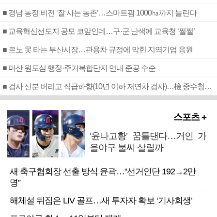
■ 경남 농정 비전 ‘잘 사는 농촌’…스마트팜 1000㏊까지 늘린다
■ 교육혁신선도지 공모 코앞인데…구·군 난색에 교육청 ‘쩔쩔’
■ 르노 못 타는 부산시장…관용차 규정에 막힌 지역기업 응원
■ 마산 원도심 행정·주거복합단지 연내 준공 수순
■ 검사 신분 버리고 직급하향(10년 이하 저연차 검사)…檢 중수청행 기피
스포츠 +
‘윤나고황’ 꿈틀댄다…거인 가
을야구 불씨 살릴까
새 축구협회장 선출 방식 윤곽…“선거인단 192→2만
명”
해체설 뒤집은 LIV 골프…새 투자자 확보 ‘기사회생’