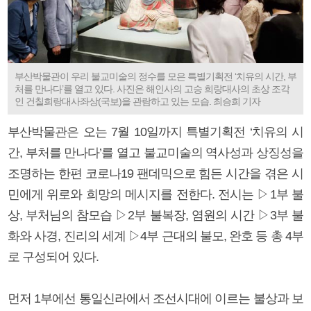
부산박물관이 우리 불교미술의 정수를 모은 특별기획전 ‘치유의 시간, 부
처를 만나다’를 열고 있다. 사진은 해인사의 고승 희랑대사의 초상 조각
인 건칠희랑대사좌상(국보)을 관람하고 있는 모습. 최승희 기자
부산박물관은 오는 7월 10일까지 특별기획전 ‘치유의 시
간, 부처를 만나다’를 열고 불교미술의 역사성과 상징성을
조명하는 한편 코로나19 팬데믹으로 힘든 시간을 겪은 시
민에게 위로와 희망의 메시지를 전한다. 전시는 ▷1부 불
상, 부처님의 참모습 ▷2부 불복장, 염원의 시간 ▷3부 불
화와 사경, 진리의 세계 ▷4부 근대의 불모, 완호 등 총 4부
로 구성되어 있다.
먼저 1부에선 통일신라에서 조선시대에 이르는 불상과 보