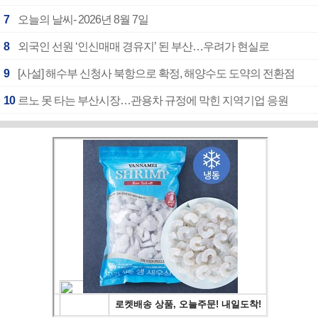
7
오늘의 날씨- 2026년 8월 7일
8
외국인 선원 ‘인신매매 경유지’ 된 부산…우려가 현실로
9
[사설] 해수부 신청사 북항으로 확정, 해양수도 도약의 전환점
10
르노 못 타는 부산시장…관용차 규정에 막힌 지역기업 응원