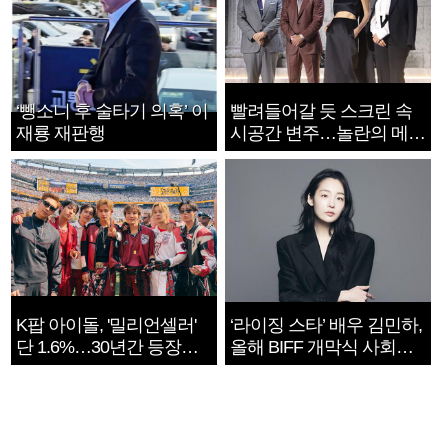
‘뺑소니 후 술타기 의혹’ 이
빨려들어갈 듯 스크린 속
재룡 재판행
시공간 변주…놀란의 메시
지는 ‘전쟁 속죄’
K팝 아이돌, '밀리언셀러'
‘라이징 스타’ 배우 김민하,
단 1.6%…30년간 등장
올해 BIFF 개막식 사회자
1182개팀 전수조사
확정