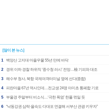
[많이 본 뉴스]
1
백양산 고지대 마을우물 55년 만에 바닥
2
경위 이하 경찰 하위직 ‘중수청 러시’ 전망…檢 기피와 대조
3
해수부 청사, 북항 국제여객터미널 옆에 선다(종합)
4
피란마을 67년 역사인데…전교생 24명 아미초 통폐합 기로
5
부울경 주말부터 비소식…‘극한 폭염’ 한풀 꺾일 듯
6
“낙동강권 삼락·을숙도·다대포 연결해 서부산 관광 키우자”