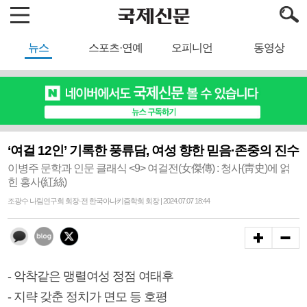
뉴스
스포츠·연예
오피니언
동영상
‘여걸 12인’ 기록한 풍류담, 여성 향한 믿음·존중의 진수
이병주 문학과 인문 클래식 <9> 여걸전(女傑傳) : 청사(靑史)에 얽
힌 홍사(紅絲)
조광수 나림연구회 회장·전 한국아나키즘학회 회장 | 2024.07.07 18:44
- 악착같은 맹렬여성 정점 여태후
- 지략 갖춘 정치가 면모 등 호평