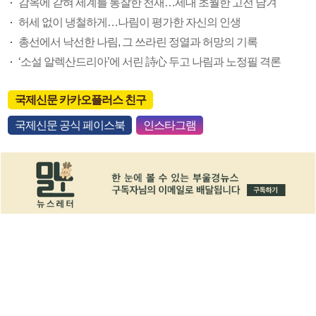
감옥에 갇혀 세계를 통찰한 천재…세대 초월한 고전 남겨
허세 없이 냉철하게…나림이 평가한 자신의 인생
총선에서 낙선한 나림, 그 쓰라린 정열과 허망의 기록
‘소설 알렉산드리아’에 서린 詩心 두고 나림과 노정필 격론
국제신문 카카오플러스 친구
국제신문 공식 페이스북
인스타그램