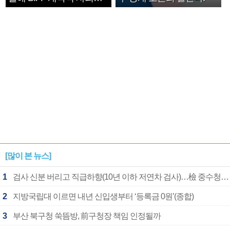
확정
[많이 본 뉴스]
1
검사 신분 버리고 직급하향(10년 이하 저연차 검사)…檢 중수청행 기피
2
지방국립대 이르면 내년 신입생부터 ‘등록금 0원’(종합)
3
부산 북구청 쑥뜸방, 前구청장 책임 인정될까