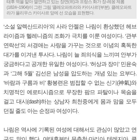
태후 역을 맡아 열연하고 있는 장면(위)과 프랑스 화가 장-레옹 제롬
(1824~1904)이 그린 그림 ‘클레오파트라와 카이사르’(부분). 클레오파트
라가 율리우스 카이사르 앞에 선 모습을 표현했다.
‘소설 알렉산드리아’의 사라 안젤은 나림이 환상했던 헤브
라이즘과 헬레니즘의 조화가 극치를 이룬 여성이다. ‘관부
연락선’의 서경애는 사랑을 가꾸는 것으로 이념의 혹독한
대가를 이겨낸 투사다. 나림이 늘 죄의식을 느끼며 안부가
궁금하다고 공개한 유일한 여성이다. ‘허상과 장미’ 민윤숙
과 ‘그해 5월’ 김선은 남성을 압도하는 개념 있는 요부다.
‘바람과 구름과 비’ 황봉련은 범접할 수 없는 신기(神氣)와
치명적인 에로티시즘으로 무장한 팜므 파탈이나 목숨을
걸고 대시(dash)하는 상남자 최천중에게 몸과 맘을 모두
던질 줄도 아는 순정파 여성이다.
나림은 역사에 기록된 여성에 대해서도 관심이 많았고 연
구도 많이 했다. 여태후부터 무측천·마리아 테레지아, 클