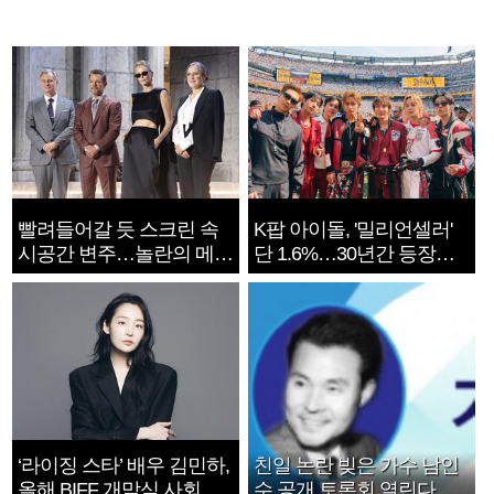
빨려들어갈 듯 스크린 속
K팝 아이돌, '밀리언셀러'
시공간 변주…놀란의 메시
단 1.6%…30년간 등장
지는 ‘전쟁 속죄’
1182개팀 전수조사
‘라이징 스타’ 배우 김민하,
친일 논란 빚은 가수 남인
올해 BIFF 개막식 사회자
수 공개 토론회 열린다.