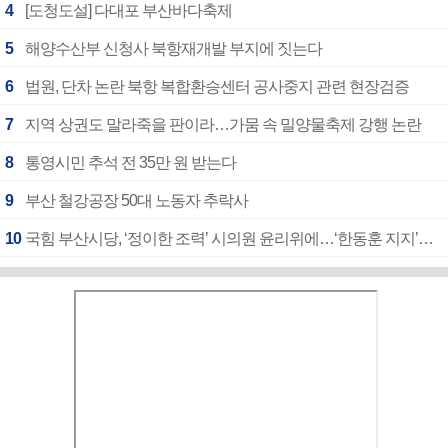
4
[도청도설] 다대포 부산바다축제
5
해양수산부 신청사 북항재개발 부지에 짓는다
6
법원, 단차 논란 북항 복합환승센터 공사중지 관련 현장검증
7
지역 상권도 말라죽을 판이라…가뭄 속 밀양물축제 강행 논란
8
통영시민 추석 전 35만 원 받는다
9
부산 철강공장 50대 노동자 추락사
10
국힘 부산시당, ‘정이한 조력’ 시의원 윤리위에…‘한동훈 지지’도 신고접수