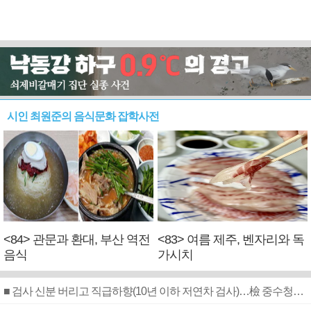
시인 최원준의 음식문화 잡학사전
<84> 관문과 환대, 부산 역전
<83> 여름 제주, 벤자리와 독
음식
가시치
■ 검사 신분 버리고 직급하향(10년 이하 저연차 검사)…檢 중수청행 기피