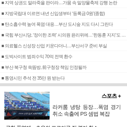
■ 지역 상권도 말라죽을 판이라…가뭄 속 밀양물축제 강행 논란
■ 지방국립대 이르면 내년 신입생부터 ‘등록금 0원’(종합)
■ 탄소흡수력 높여 폭염 대응…부산 도시숲 지도 다시 그린다
■ 국힘 부산시당, ‘정이한 조력’ 시의원 윤리위에…‘한동훈 지지’도 신고접수
■ 의료헬스 신성장 산업 키운다더니…부산서구 준비 부실
■ 도박사이트 범죄수익 70억 전액 환수
■ 부산 북구청 쑥뜸방, 前구청장 책임 인정될까
■ 통영시민 추석 전 35만 원 받는다
스포츠 +
라커룸 냉탕 등장…폭염 경기
취소 속출에 PS 셈법 복잡