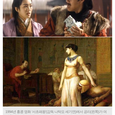
1994년 홍콩 영화 ‘서초패왕’(감독 나탁요 세기연)에서 공리(왼쪽)가 여