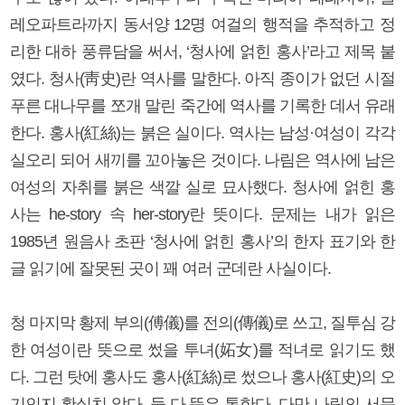
레오파트라까지 동서양 12명 여걸의 행적을 추적하고 정
리한 대하 풍류담을 써서, ‘청사에 얽힌 홍사’라고 제목 붙
였다. 청사(靑史)란 역사를 말한다. 아직 종이가 없던 시절
푸른 대나무를 쪼개 말린 죽간에 역사를 기록한 데서 유래
한다. 홍사(紅絲)는 붉은 실이다. 역사는 남성·여성이 각각
실오리 되어 새끼를 꼬아놓은 것이다. 나림은 역사에 남은
여성의 자취를 붉은 색깔 실로 묘사했다. 청사에 얽힌 홍
사는 he-story 속 her-story란 뜻이다. 문제는 내가 읽은
1985년 원음사 초판 ‘청사에 얽힌 홍사’의 한자 표기와 한
글 읽기에 잘못된 곳이 꽤 여러 군데란 사실이다.
청 마지막 황제 부의(傅儀)를 전의(傳儀)로 쓰고, 질투심 강
한 여성이란 뜻으로 썼을 투녀(妬女)를 적녀로 읽기도 했
다. 그런 탓에 홍사도 홍사(紅絲)로 썼으나 홍사(紅史)의 오
기인지 확실치 않다. 둘 다 뜻은 통한다. 다만 나림의 서문