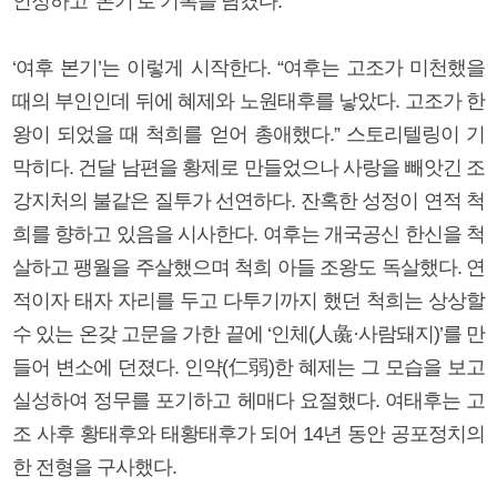
인정하고 ‘본기’로 기록을 남겼다.
‘여후 본기’는 이렇게 시작한다. “여후는 고조가 미천했을
때의 부인인데 뒤에 혜제와 노원태후를 낳았다. 고조가 한
왕이 되었을 때 척희를 얻어 총애했다.” 스토리텔링이 기
막히다. 건달 남편을 황제로 만들었으나 사랑을 빼앗긴 조
강지처의 불같은 질투가 선연하다. 잔혹한 성정이 연적 척
희를 향하고 있음을 시사한다. 여후는 개국공신 한신을 척
살하고 팽월을 주살했으며 척희 아들 조왕도 독살했다. 연
적이자 태자 자리를 두고 다투기까지 했던 척희는 상상할
수 있는 온갖 고문을 가한 끝에 ‘인체(人彘·사람돼지)’를 만
들어 변소에 던졌다. 인약(仁弱)한 혜제는 그 모습을 보고
실성하여 정무를 포기하고 헤매다 요절했다. 여태후는 고
조 사후 황태후와 태황태후가 되어 14년 동안 공포정치의
한 전형을 구사했다.