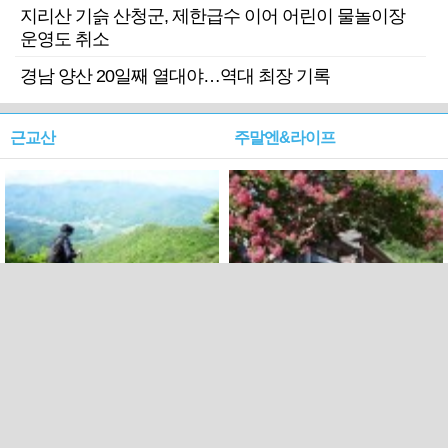
지리산 기슭 산청군, 제한급수 이어 어린이 물놀이장
운영도 취소
경남 양산 20일째 열대야…역대 최장 기록
근교산
주말엔&라이프
근교산&그너머…상주·문경
폭염보다 더 뜨거워라…100
청화산~시루봉
일을 붉게 불태울 ‘선비정신’
피었네
PC버전
엑스
페이스북
Copyright ⓒ 2015 All rights reserved by 국제신문