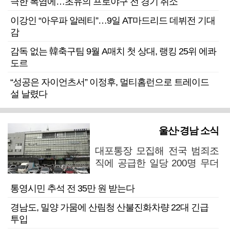
극한 폭염에…초유의 프로야구 전 경기 취소
이강인 “아우파 알레티”…9일 AT마드리드 데뷔전 기대
감
감독 없는 韓축구팀 9월 A매치 첫 상대, 랭킹 25위 에콰
도르
“성공은 자이언츠서” 이정후, 멀티홈런으로 트레이드
설 날렸다
울산·경남 소식
대포통장 모집해 전국 범죄조
직에 공급한 일당 200명 무더
기 검거
통영시민 추석 전 35만 원 받는다
경남도, 밀양 가뭄에 산림청 산불진화차량 22대 긴급
투입