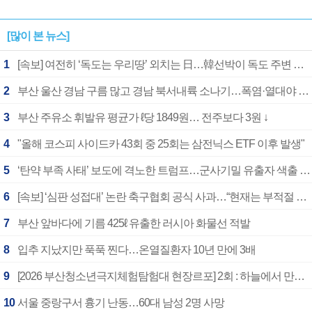
[많이 본 뉴스]
1
[속보] 여전히 ‘독도는 우리땅’ 외치는 日…韓선박이 독도 주변 해양조사 활동하자 반발
2
부산 울산 경남 구름 많고 경남 북서내륙 소나기…폭염·열대야 계속
3
부산 주유소 휘발유 평균가 ℓ당 1849원… 전주보다 3원 ↓
4
"올해 코스피 사이드카 43회 중 25회는 삼전닉스 ETF 이후 발생"
5
‘탄약 부족 사태’ 보도에 격노한 트럼프…군사기밀 유출자 색출 지시
6
[속보] ‘심판 성접대’ 논란 축구협회 공식 사과…“현재는 부적절 행위 없어”
7
부산 앞바다에 기름 425ℓ 유출한 러시아 화물선 적발
8
입추 지났지만 푹푹 찐다…온열질환자 10년 만에 3배
9
[2026 부산청소년극지체험탐험대 현장르포] 2회 : 하늘에서 만난 얼음의 나라
10
서울 중랑구서 흉기 난동…60대 남성 2명 사망