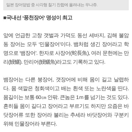
일본 장어덮밥 중 사각형 칠기 찬합에 올려내는 우나쥬.
■국내선 ‘풍천장어’ 명성이 최고
앞에 언급한 고창 갯벌과 가덕도 동선 세바지, 김해 불암
동 장어는 모두 ‘민물장어’이다. 뱀처럼 생긴 장어라고 학
명으로 ‘뱀장어’. 한자로 사장어(蛇長魚), 여러 문헌에는 만
리(鰻鱺). 만리어(鰻鱺魚)라고도 기록하고 있다.
뱀장어는 다른 붕장어, 갯장어에 비해 몸이 길고 날렵하
다. 몸 색깔은 청회색이고 배는 흰색 또는 노란색을 띤다.
몸길이는 보통 60㎝ 안팎. 큰놈은 1ｍ를 넘기는 것도 있다.
흔히들 몸이 길다고 장어라고 부르기도 하지만 요즘은 바
닷장어류 또한 장어라 불리는 추세라 바닷장어와 구분키
위해 민물장어라 부른다.