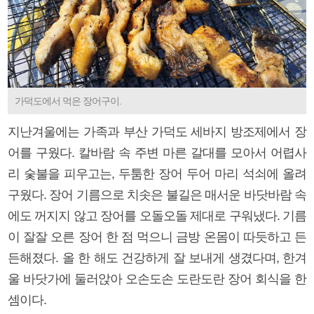
가덕도에서 먹은 장어구이.
지난겨울에는 가족과 부산 가덕도 세바지 방조제에서 장
어를 구웠다. 칼바람 속 주변 마른 갈대를 모아서 어렵사
리 숯불을 피우고는, 두툼한 장어 두어 마리 석쇠에 올려
구웠다. 장어 기름으로 치솟은 불길은 매서운 바닷바람 속
에도 꺼지지 않고 장어를 오돌오돌 제대로 구워냈다. 기름
이 잘잘 오른 장어 한 점 먹으니 금방 온몸이 따듯하고 든
든해졌다. 올 한 해도 건강하게 잘 보내게 생겼다며, 한겨
울 바닷가에 둘러앉아 오손도손 도란도란 장어 회식을 한
셈이다.