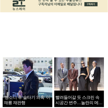
‘뺑소니 후 술타기 의혹’ 이
빨려들어갈 듯 스크린 속
재룡 재판행
시공간 변주…놀란의 메시