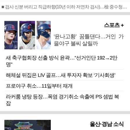
■ 검사 신분 버리고 직급하향(10년 이하 저연차 검사)…檢 중수청행 기피
스포츠 +
‘윤나고황’ 꿈틀댄다…거인 가
을야구 불씨 살릴까
새 축구협회장 선출 방식 윤곽…“선거인단 192→2만
명”
해체설 뒤집은 LIV 골프…새 투자자 확보 ‘기사회생’
프로야구 취소…11일부터 재개
라커룸 냉탕 등장…폭염 경기취소 속출에 PS 셈법 복
잡
울산·경남 소식