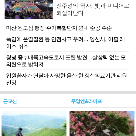
진주성의 역사, 빛과 미디어로
되살아난다
마산 원도심 행정·주거복합단지 연내 준공 수순
폭염에 온열질환 등 안전사고 우려… 양산시, '어필 레
이스' 취소
창녕 중부내륙고속도로서 포탄 발견…살상력 없는 모
의탄으로 밝혀져
입원환자가 연달아 사망한 울산 한 정신의료기관 폐원
전망
근교산
주말엔&라이프