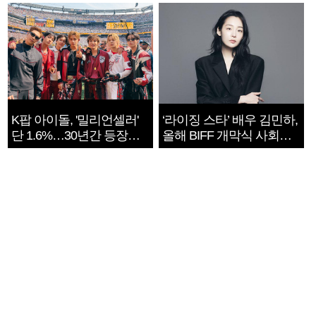
지는 ‘전쟁 속죄’
K팝 아이돌, '밀리언셀러'
‘라이징 스타’ 배우 김민하,
단 1.6%…30년간 등장
올해 BIFF 개막식 사회자
1182개팀 전수조사
확정