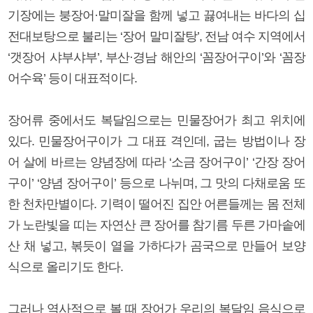
기장에는 붕장어·말미잘을 함께 넣고 끓여내는 바다의 십
전대보탕으로 불리는 ‘장어 말미잘탕’, 전남 여수 지역에서
‘갯장어 샤부샤부’, 부산·경남 해안의 ‘꼼장어구이’와 ‘꼼장
어수육’ 등이 대표적이다.
장어류 중에서도 복달임으로는 민물장어가 최고 위치에
있다. 민물장어구이가 그 대표 격인데, 굽는 방법이나 장
어 살에 바르는 양념장에 따라 ‘소금 장어구이’ ‘간장 장어
구이’ ‘양념 장어구이’ 등으로 나뉘며, 그 맛의 다채로움 또
한 천차만별이다. 기력이 떨어진 집안 어른들께는 몸 전체
가 노란빛을 띠는 자연산 큰 장어를 참기름 두른 가마솥에
산 채 넣고, 볶듯이 열을 가하다가 곰국으로 만들어 보양
식으로 올리기도 한다.
그러나 역사적으로 볼 때 장어가 우리의 복달임 음식으로