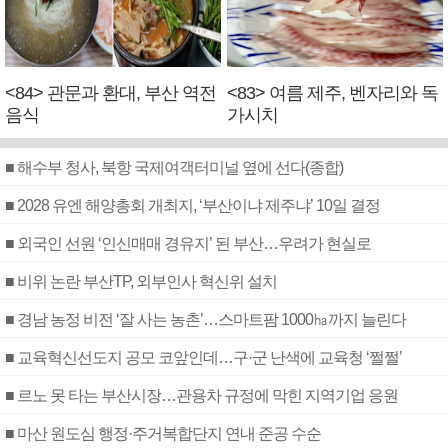
<84> 관문과 환대, 부산 역전
<83> 여름 제주, 벤자리와 독
음식
가시치
■ 해수부 청사, 북항 국제여객터미널 옆에 선다(종합)
■ 2028 유엔 해양총회 개최지, ‘부산이냐 제주냐’ 10일 결정
■ 외국인 선원 ‘인신매매 경유지’ 된 부산…우려가 현실로
■ 비위 논란 부산TP, 외부인사 혁신위 설치
■ 경남 농정 비전 ‘잘 사는 농촌’…스마트팜 1000㏊까지 늘린다
■ 교육혁신선도지 공모 코앞인데…구·군 난색에 교육청 ‘쩔쩔’
■ 르노 못 타는 부산시장…관용차 규정에 막힌 지역기업 응원
■ 마산 원도심 행정·주거복합단지 연내 준공 수순