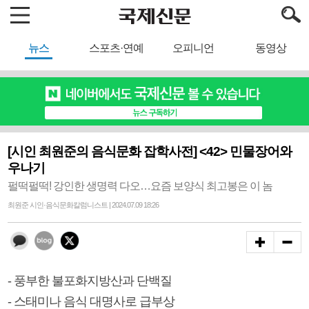
뉴스
스포츠·연예
오피니언
동영상
[시인 최원준의 음식문화 잡학사전] <42> 민물장어와
우나기
펄떡펄떡! 강인한 생명력 다오…요즘 보양식 최고봉은 이 놈
최원준 시인·음식문화칼럼니스트 | 2024.07.09 18:26
- 풍부한 불포화지방산과 단백질
- 스태미나 음식 대명사로 급부상