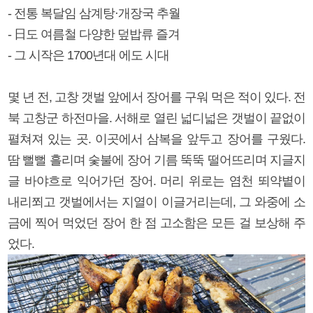
- 전통 복달임 삼계탕·개장국 추월
- 日도 여름철 다양한 덮밥류 즐겨
- 그 시작은 1700년대 에도 시대
몇 년 전, 고창 갯벌 앞에서 장어를 구워 먹은 적이 있다. 전
북 고창군 하전마을. 서해로 열린 넓디넓은 갯벌이 끝없이
펼쳐져 있는 곳. 이곳에서 삼복을 앞두고 장어를 구웠다.
땀 뻘뻘 흘리며 숯불에 장어 기름 뚝뚝 떨어뜨리며 지글지
글 바야흐로 익어가던 장어. 머리 위로는 염천 뙤약볕이
내리쬐고 갯벌에서는 지열이 이글거리는데, 그 와중에 소
금에 찍어 먹었던 장어 한 점 고소함은 모든 걸 보상해 주
었다.