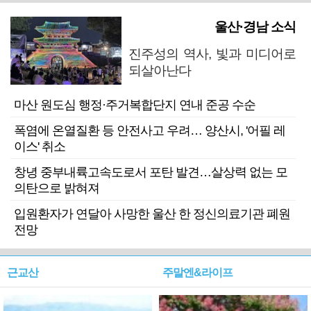
울산·경남 소식
진주성의 역사, 빛과 미디어로
되살아난다
마산 원도심 행정·주거복합단지 연내 준공 수순
폭염에 온열질환 등 안전사고 우려… 양산시, '어필 레
이스' 취소
창녕 중부내륙고속도로서 포탄 발견…살상력 없는 모
의탄으로 밝혀져
입원환자가 연달아 사망한 울산 한 정신의료기관 폐원
전망
근교산
주말엔&라이프