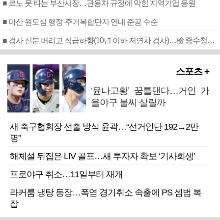
■ 르노 못 타는 부산시장…관용차 규정에 막힌 지역기업 응원
■ 마산 원도심 행정·주거복합단지 연내 준공 수순
■ 검사 신분 버리고 직급하향(10년 이하 저연차 검사)…檢 중수청행 기피
스포츠 +
‘윤나고황’ 꿈틀댄다…거인 가
을야구 불씨 살릴까
새 축구협회장 선출 방식 윤곽…“선거인단 192→2만
명”
해체설 뒤집은 LIV 골프…새 투자자 확보 ‘기사회생’
프로야구 취소…11일부터 재개
라커룸 냉탕 등장…폭염 경기취소 속출에 PS 셈법 복
잡