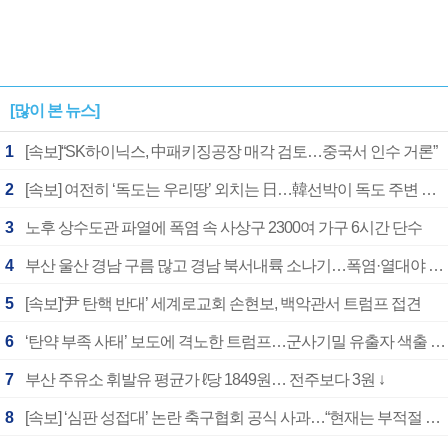
[많이 본 뉴스]
1
[속보]“SK하이닉스, 中패키징공장 매각 검토…중국서 인수 거론”
2
[속보] 여전히 ‘독도는 우리땅’ 외치는 日…韓선박이 독도 주변 해양조사 활동하자 반발
3
노후 상수도관 파열에 폭염 속 사상구 2300여 가구 6시간 단수
4
부산 울산 경남 구름 많고 경남 북서내륙 소나기…폭염·열대야 계속
5
[속보]‘尹 탄핵 반대’ 세계로교회 손현보, 백악관서 트럼프 접견
6
‘탄약 부족 사태’ 보도에 격노한 트럼프…군사기밀 유출자 색출 지시
7
부산 주유소 휘발유 평균가 ℓ당 1849원… 전주보다 3원 ↓
8
[속보] ‘심판 성접대’ 논란 축구협회 공식 사과…“현재는 부적절 행위 없어”