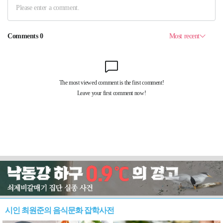
시인 최원준의 음식문화 잡학사전