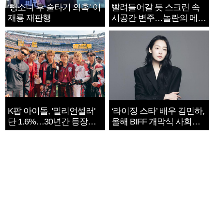
‘뺑소니 후 술타기 의혹’ 이
빨려들어갈 듯 스크린 속
재룡 재판행
시공간 변주…놀란의 메시
지는 ‘전쟁 속죄’
K팝 아이돌, '밀리언셀러'
‘라이징 스타’ 배우 김민하,
단 1.6%…30년간 등장
올해 BIFF 개막식 사회자
1182개팀 전수조사
확정