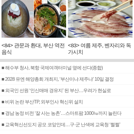
<84> 관문과 환대, 부산 역전
<83> 여름 제주, 벤자리와 독
음식
가시치
■ 해수부 청사, 북항 국제여객터미널 옆에 선다(종합)
■ 2028 유엔 해양총회 개최지, ‘부산이냐 제주냐’ 10일 결정
■ 외국인 선원 ‘인신매매 경유지’ 된 부산…우려가 현실로
■ 비위 논란 부산TP, 외부인사 혁신위 설치
■ 경남 농정 비전 ‘잘 사는 농촌’…스마트팜 1000㏊까지 늘린다
■ 교육혁신선도지 공모 코앞인데…구·군 난색에 교육청 ‘쩔쩔’