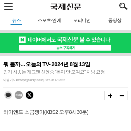
뉴스
스포츠·연예
오피니언
동영상
뭐 볼까…오늘의 TV- 2024년 8월 13일
인기 치솟는 개그맨 신윤승 “돈이 안 모여요” 처방 요청
이원 기자 latehope@kookje.co.kr | 2024.08.12 18:59
하이엔드 소금쟁이(KBS2 오후8시30분)