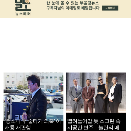
‘뺑소니 후 술타기 의혹’ 이
빨려들어갈 듯 스크린 속
재룡 재판행
시공간 변주…놀란의 메시