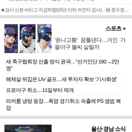
■ 검사 신분 버리고 직급하향(10년 이하 저연차 검사)…檢 중수청행 기피
스포츠 +
‘윤나고황’ 꿈틀댄다…거인 가
을야구 불씨 살릴까
새 축구협회장 선출 방식 윤곽…“선거인단 192→2만
명”
해체설 뒤집은 LIV 골프…새 투자자 확보 ‘기사회생’
프로야구 취소…11일부터 재개
라커룸 냉탕 등장…폭염 경기취소 속출에 PS 셈법 복
잡
울산·경남 소식