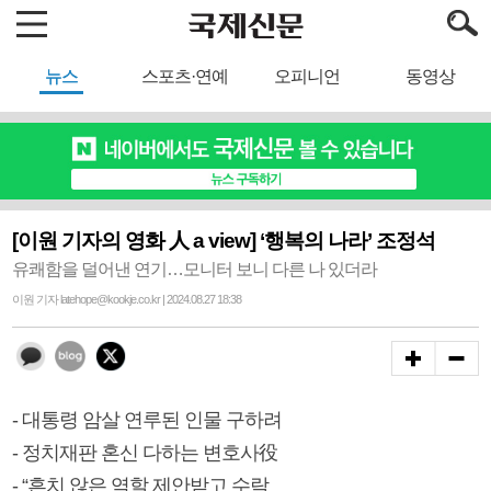
뉴스
스포츠·연예
오피니언
동영상
[이원 기자의 영화 人 a view] ‘행복의 나라’ 조정석
유쾌함을 덜어낸 연기…모니터 보니 다른 나 있더라
이원 기자 latehope@kookje.co.kr | 2024.08.27 18:38
- 대통령 암살 연루된 인물 구하려
- 정치재판 혼신 다하는 변호사役
- “흔치 않은 역할 제안받고 수락