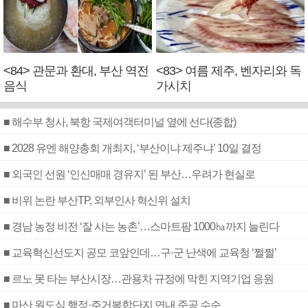
<84> 관문과 환대, 부산 역전
<83> 여름 제주, 벤자리와 독
음식
가시치
■ 해수부 청사, 북항 국제여객터미널 옆에 선다(종합)
■ 2028 유엔 해양총회 개최지, ‘부산이냐 제주냐’ 10일 결정
■ 외국인 선원 ‘인신매매 경유지’ 된 부산…우려가 현실로
■ 비위 논란 부산TP, 외부인사 혁신위 설치
■ 경남 농정 비전 ‘잘 사는 농촌’…스마트팜 1000㏊까지 늘린다
■ 교육혁신선도지 공모 코앞인데…구·군 난색에 교육청 ‘쩔쩔’
■ 르노 못 타는 부산시장…관용차 규정에 막힌 지역기업 응원
■ 마산 원도심 행정·주거복합단지 연내 준공 수순