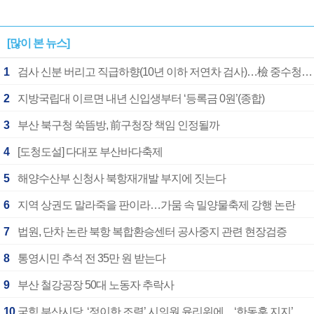
[많이 본 뉴스]
1
검사 신분 버리고 직급하향(10년 이하 저연차 검사)…檢 중수청행 기피
2
지방국립대 이르면 내년 신입생부터 ‘등록금 0원’(종합)
3
부산 북구청 쑥뜸방, 前구청장 책임 인정될까
4
[도청도설] 다대포 부산바다축제
5
해양수산부 신청사 북항재개발 부지에 짓는다
6
지역 상권도 말라죽을 판이라…가뭄 속 밀양물축제 강행 논란
7
법원, 단차 논란 북항 복합환승센터 공사중지 관련 현장검증
8
통영시민 추석 전 35만 원 받는다
9
부산 철강공장 50대 노동자 추락사
10
국힘 부산시당, ‘정이한 조력’ 시의원 윤리위에…‘한동훈 지지’도 신고접수