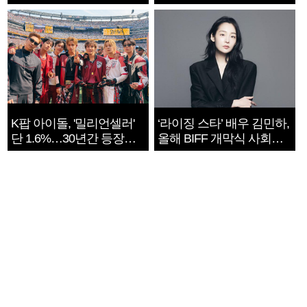
지는 ‘전쟁 속죄’
K팝 아이돌, '밀리언셀러'
‘라이징 스타’ 배우 김민하,
단 1.6%…30년간 등장
올해 BIFF 개막식 사회자
1182개팀 전수조사
확정