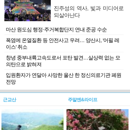
진주성의 역사, 빛과 미디어로
되살아난다
마산 원도심 행정·주거복합단지 연내 준공 수순
폭염에 온열질환 등 안전사고 우려… 양산시, '어필 레
이스' 취소
창녕 중부내륙고속도로서 포탄 발견…살상력 없는 모
의탄으로 밝혀져
입원환자가 연달아 사망한 울산 한 정신의료기관 폐원
전망
근교산
주말엔&라이프