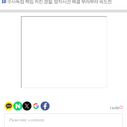
10
수사독점 책임 커진 경찰, 방치사건 해결 부랴부랴 속도전