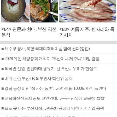
<84> 관문과 환대, 부산 역전
<83> 여름 제주, 벤자리와 독
음식
가시치
■ 해수부 청사, 북항 국제여객터미널 옆에 선다(종합)
■ 2028 유엔 해양총회 개최지, ‘부산이냐 제주냐’ 10일 결정
■ 외국인 선원 ‘인신매매 경유지’ 된 부산…우려가 현실로
■ 비위 논란 부산TP, 외부인사 혁신위 설치
■ 경남 농정 비전 ‘잘 사는 농촌’…스마트팜 1000㏊까지 늘린다
■ 교육혁신선도지 공모 코앞인데…구·군 난색에 교육청 ‘쩔쩔’
■ 르노 못 타는 부산시장…관용차 규정에 막힌 지역기업 응원