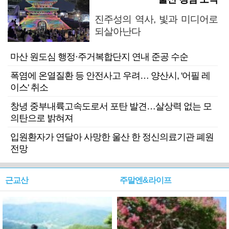
진주성의 역사, 빛과 미디어로
되살아난다
마산 원도심 행정·주거복합단지 연내 준공 수순
폭염에 온열질환 등 안전사고 우려… 양산시, '어필 레
이스' 취소
창녕 중부내륙고속도로서 포탄 발견…살상력 없는 모
의탄으로 밝혀져
입원환자가 연달아 사망한 울산 한 정신의료기관 폐원
전망
근교산
주말엔&라이프