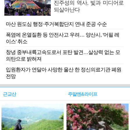
진주성의 역사, 빛과 미디어로
되살아난다
마산 원도심 행정·주거복합단지 연내 준공 수순
폭염에 온열질환 등 안전사고 우려… 양산시, '어필 레
이스' 취소
창녕 중부내륙고속도로서 포탄 발견…살상력 없는 모
의탄으로 밝혀져
입원환자가 연달아 사망한 울산 한 정신의료기관 폐원
전망
근교산
주말엔&라이프