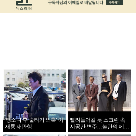
‘뺑소니 후 술타기 의혹’ 이
빨려들어갈 듯 스크린 속
재룡 재판행
시공간 변주…놀란의 메시
지는 ‘전쟁 속죄’