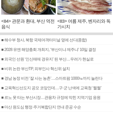
<84> 관문과 환대, 부산 역전
<83> 여름 제주, 벤자리와 독
음식
가시치
■ 해수부 청사, 북항 국제여객터미널 옆에 선다(종합)
■ 2028 유엔 해양총회 개최지, ‘부산이냐 제주냐’ 10일 결정
■ 외국인 선원 ‘인신매매 경유지’ 된 부산…우려가 현실로
■ 비위 논란 부산TP, 외부인사 혁신위 설치
■ 경남 농정 비전 ‘잘 사는 농촌’…스마트팜 1000㏊까지 늘린다
■ 교육혁신선도지 공모 코앞인데…구·군 난색에 교육청 ‘쩔쩔’
■ 르노 못 타는 부산시장…관용차 규정에 막힌 지역기업 응원
■ 마산 원도심 행정·주거복합단지 연내 준공 수순