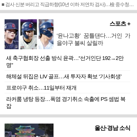
■ 검사 신분 버리고 직급하향(10년 이하 저연차 검사)…檢 중수청행 기피
스포츠 +
‘윤나고황’ 꿈틀댄다…거인 가
을야구 불씨 살릴까
새 축구협회장 선출 방식 윤곽…“선거인단 192→2만
명”
해체설 뒤집은 LIV 골프…새 투자자 확보 ‘기사회생’
프로야구 취소…11일부터 재개
라커룸 냉탕 등장…폭염 경기취소 속출에 PS 셈법 복
잡
울산·경남 소식