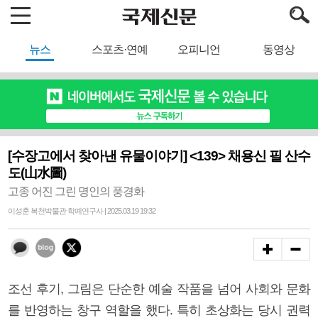
뉴스
스포츠·연예
오피니언
동영상
[수장고에서 찾아낸 유물이야기] <139> 채용신 필 산수
도(山水圖)
고종 어진 그린 명인의 풍경화
이성훈 복천박물관 학예연구사 | 2025.03.19 19:32
조선 후기, 그림은 단순한 예술 작품을 넘어 사회와 문화
를 반영하는 창구 역할을 했다. 특히 초상화는 당시 권력