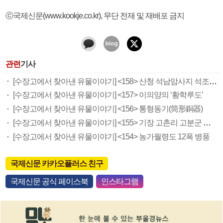
ⓒ국제신문(www.kookje.co.kr), 무단 전재 및 재배포 금지
관련
기사
[수장고에서 찾아낸 유물이야기] <158> 산청 석남암사지 석조비로자나불좌상 납석사리호와 금동보살입상
[수장고에서 찾아낸 유물이야기] <157> 이의양의 ‘황학루도’
[수장고에서 찾아낸 유물이야기] <156> 통형동기(筒形銅器)
[수장고에서 찾아낸 유물이야기] <155> 기장 고촌리 고분군 출토 삼엽환두대도
[수장고에서 찾아낸 유물이야기] <154> 농가월령도 12폭 병풍
국제신문 카카오플러스 친구
국제신문 공식 페이스북
인스타그램