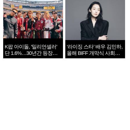
K팝 아이돌, '밀리언셀러'
‘라이징 스타’ 배우 김민하,
단 1.6%…30년간 등장
올해 BIFF 개막식 사회자
1182개팀 전수조사
확정