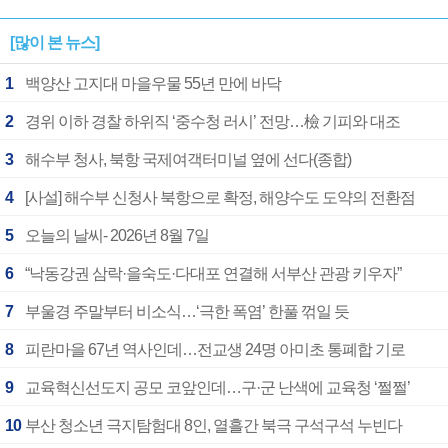
[많이 본 뉴스]
1
백양산 고지대 마을우물 55년 만에 바닥
2
경위 이하 경찰 하위직 ‘중수청 러시’ 전망…檢 기피와 대조
3
해수부 청사, 북항 국제여객터미널 옆에 선다(종합)
4
[사설] 해수부 신청사 북항으로 확정, 해양수도 도약의 전환점
5
오늘의 날씨- 2026년 8월 7일
6
“낙동강권 삼락·을숙도·다대포 연결해 서부산 관광 키우자”
7
부울경 주말부터 비소식…‘극한 폭염’ 한풀 꺾일 듯
8
피란마을 67년 역사인데…전교생 24명 아미초 통폐합 기로
9
교육혁신선도지 공모 코앞인데…구·군 난색에 교육청 ‘쩔쩔’
10
부산 청소년 극지탐험대 8인, 열흘간 북극 구석구석 누빈다