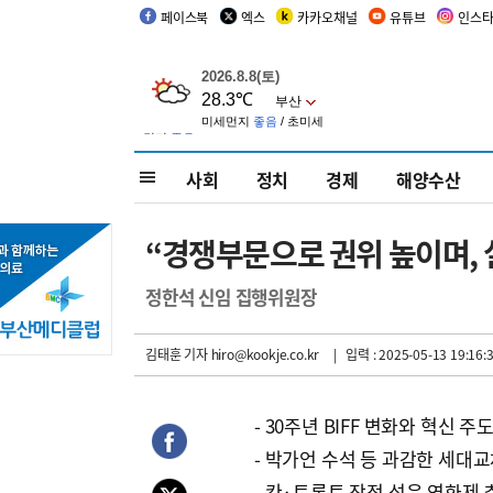
페이스북
엑스
카카오채널
유튜브
인스
사회
정치
경제
해양수산
“경쟁부문으로 권위 높이며, 실
정한석 신임 집행위원장
김태훈 기자
hiro@kookje.co.kr
| 입력 : 2025-05-13 19:16:
- 30주년 BIFF 변화와 혁신 주
- 박가언 수석 등 과감한 세대
- 칸·토론토 장점 섞은 영화제 