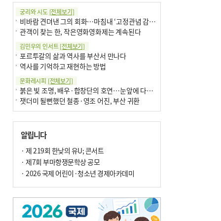
궁리와 시도
[전체보기]
비바람 견뎌낸 그의 회화…마침내 ‘고정관념 감옥’서 해방
관객이 찾는 한, 작은영화영화제는 계속된다
김민우의 인서트
[전체보기]
포르투갈의 삶과 역사를 부산서 만나다
역사를 기억하고 재현하는 방법
문화레시피
[전체보기]
붉은 빛 조명, 배우·합창단의 호연…눈앞에 다가온 부산오페라하우스
잿더미 될뻔했던 철종·영조 어진, 부산 귀환
박현주의 신간돋보기
[전체보기]
현실의 고통, 은유의 詩로 담다 外
알립니다
달구비·여우비…다양한 비 이름 外
박현주의 책 이야기
· 제 219회 한낮의 유U; 콘서트
[전체보기]
세계유산 ‘한국의 갯벌’ 얼마나 알고 있나요
· 제7회 부마항쟁문학상 공모
더위가 깨운 감각과 추억…여름! 이리 사랑할 줄이야
· 2026 국제 어린이·청소년 경제아카데미
아침의 갤러리
[전체보기]
제니스 채-푸른 냄새의 부산
문재필-여름_저녁무렵의호수
이 한편의 시조
[전체보기]