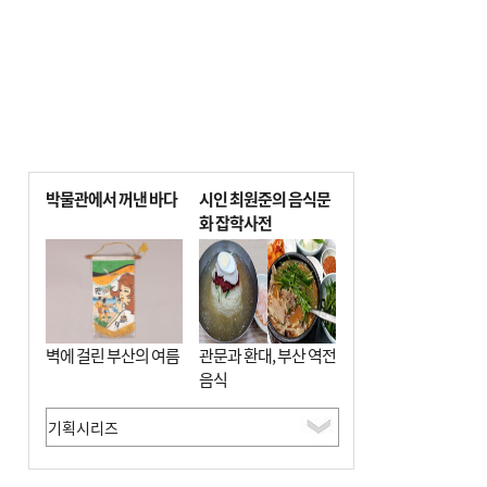
박물관에서 꺼낸 바다
시인 최원준의 음식문
화 잡학사전
벽에 걸린 부산의 여름
관문과 환대, 부산 역전
음식