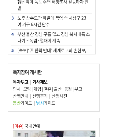
韓선박이 독도 주변 해양조사 활동하자 반
발
3
노후 상수도관 파열에 폭염 속 사상구 2300
여 가구 6시간 단수
4
부산 울산 경남 구름 많고 경남 북서내륙 소
나기…폭염·열대야 계속
5
[속보]‘尹 탄핵 반대’ 세계로교회 손현보,
백악관서 트럼프 접견
6
‘탄약 부족 사태’ 보도에 격노한 트럼프…
독자참여 게시판
군사기밀 유출자 색출 지시
독자투고
|
기사제보
7
부산 주유소 휘발유 평균가 ℓ당 1849원…
인사
|
모임
|
개업
|
결혼
|
출산
|
동정
|
부고
전주보다 3원 ↓
산행안내
|
산행후기
|
산행사진
8
[속보] ‘심판 성접대’ 논란 축구협회 공식 사
등산
가이드
|
낚시
가이드
과…“현재는 부적절 행위 없어”
9
서울 중랑구서 흉기 난동…60대 남성 2명
사망
[이슈]
국내연예
10
"올해 코스피 사이드카 43회 중 25회는 삼