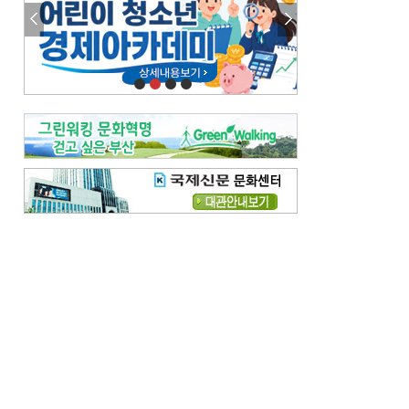
참선 /오기환
고향 /김진규
주말 영화 박스오피스
[전체보기]
‘스파이더맨’ 개봉 5일 만에 300만 돌풍…박스오피스·예매율 동시 1위
‘호프’ 개봉 11일 만에 관객 300만…‘스파이더맨’ 예매율 68.8% 1위
오늘의 운세-
[전체보기]
오늘의 운세- 2026년 8월 6일 (음 6월 24일)
오늘의 운세- 2026년 8월 5일 (음 6월 23일)
조해훈의 고전 속 이 문장
[전체보기]
입추 지났는데도 덥다며 신유안에게 보낸 박규수의 편지
불볕더위 지속되다 단비 내려 시 읊은 조선 후기 신익전