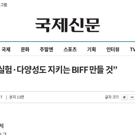
타그램
국제
문화
주말엔
스포츠
기획
인터뷰
T
험·다양성도 지키는 BIFF 만들 것”
37
| 본지 13면
글자 크기
도
교체
추구