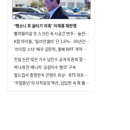
전닉스 ETF 이후 발생"
‘뺑소니 후 술타기 의혹’ 이재룡 재판행
빨려들어갈 듯 스크린 속 시공간 변주…놀란의 메시지는 ‘전쟁 속죄’
K팝 아이돌, '밀리언셀러' 단 1.6%…30년간 등장 1182개팀 전수조사
‘라이징 스타’ 배우 김민하, 올해 BIFF 개막식 사회자 확정
친일 논란 빚은 가수 남인수 공개 토론회 열린다.
박나래 전 매니저 ‘공갈미수 혐의’ 구속
월드컵서 증명한 K-콘텐츠 위상…BTS 하프타임쇼·정호연 트로피 세리머니
‘무법중년’의 사적응징 액션, 답답한 속 확 뚫어주네