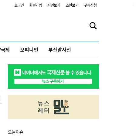
2
로그인
회원가입
지면보기
초판보기
구독신청
V국제
오피니언
부산말사전
오늘
이슈