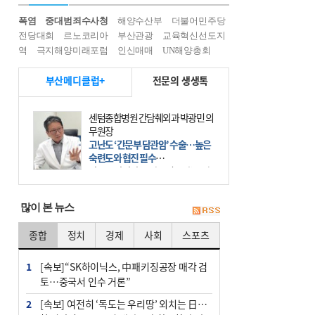
폭염
중대범죄수사청
해양수산부
더불어민주당
전당대회
르노코리아
부산관광
교육혁신선도지
역
극지해양미래포럼
인신매매
UN해양총회
부산메디클럽+
전문의 생생톡
센텀종합병원 간담췌외과 박광민 의
무원장
고난도 ‘간문부 담관암’ 수술…높은
숙련도와 협진 필수
간문부 담관암(클라츠킨 종양)은 좌
우 간에서 나오는, 담관(담즙 배출 경
로)이 합쳐지는 부위인 ‘간문부(肝門
많이 본 뉴스
部)’에 생기는 악성 종양이다. 간동맥
문맥 림프절 담
종합
정치
경제
사회
스포츠
1
[속보]“SK하이닉스, 中패키징공장 매각 검
토…중국서 인수 거론”
2
[속보] 여전히 ‘독도는 우리땅’ 외치는 日…