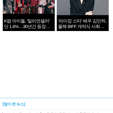
K팝 아이돌, '밀리언셀러'
‘라이징 스타’ 배우 김민하,
단 1.6%…30년간 등장
올해 BIFF 개막식 사회자
1182개팀 전수조사
확정
[많이 본 뉴스]