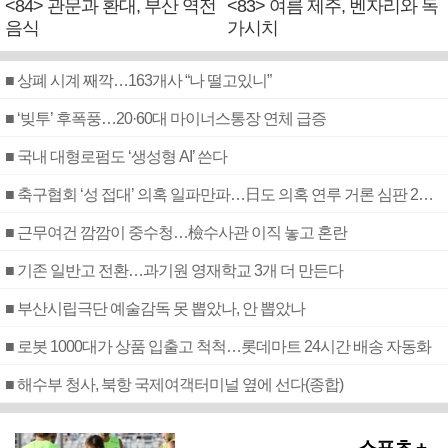
<84> 관문과 환대, 부산 역전
<83> 여름 제주, 벤자리와 독
음식
가시치
■ 상폐 시계 째깍…163개사 “나 떨고있니”
■ ‘빚투’ 후폭풍…20·60대 마이너스통장 연체 급증
■ 국내 대형로펌도 ‘생성형 AI’ 쓴다
■ 축구협회 ‘성 접대’ 의혹 일파만파…日도 의혹 연루 거론 심판 2명 조사
■ 근무여건 깜깜이 중수청…檢수사관 이직 놓고 혼란
■ 기존 일반고 전환…과기원 영재학교 3개 더 만든다
■ 부산시립극단 예술감독 못 뽑았나, 안 뽑았나
■ 로봇 1000대가 상품 입출고 척척…롯데마트 24시간 배송 자동화
■ 해수부 청사, 북항 국제여객터미널 옆에 선다(종합)
스포츠 +