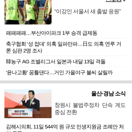
“이강인 서울서 새 출발 응원”
패패패패…부산아이파크 1부 승격 급제동
축구협회 ‘성 접대’ 의혹 일파만파…日도 의혹 연루 거
론 심판 2명 조사
韓농구 AG 조별리그서 일본과 내달 13일 격돌
‘윤나고황’ 꿈틀댄다…거인 가을야구 불씨 살릴까
울산·경남 소식
창원시 불법주정차 단속 계도
중심 전환
김해시의회, 11일 544억 원 규모 민생지원금 조례안 처